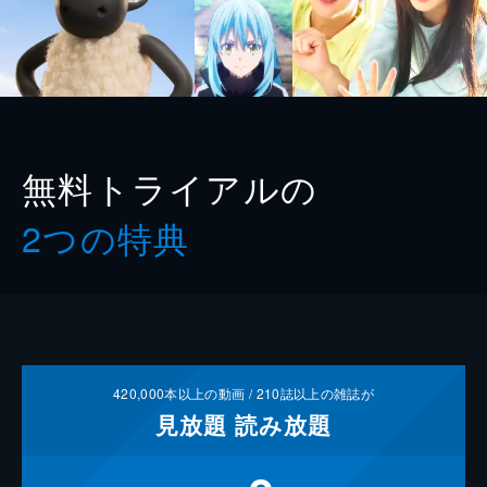
無料トライアルの
2つの特典
420,000
本以上の動画 /
210
誌以上の雑誌が
見放題
読み放題