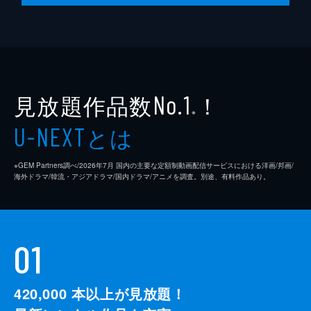
見放題作品数
！
No.1
※
とは
U-NEXT
※GEM Partners調べ/2026年7⽉ 国内の主要な定額制動画配信サービスにおける洋画/邦画/
海外ドラマ/韓流・アジアドラマ/国内ドラマ/アニメを調査。別途、有料作品あり。
01
420,000
本以上が見放題！