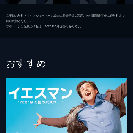
キース
ジョン・レジェンド
◎記載の無料トライアルは本ページ経由の新規登録に適用。無料期間終了後は通常料金で
自動更新となります。
ローラ
ローズマリー・デウィット
◎本ページに記載の情報は、2026年8月現在のものです。
ケイトリン
ソノヤ・ミズノ
ビル
Ｊ・Ｋ・シモンズ
グレッグ
フィン・ウィットロック
おすすめ
ジェシカ・ロース
キャリー・ヘルナンデス
トム・エヴェレット・スコット
ミーガン・フェイ
デイモン・ガプトン
ジェイソン・フュークス