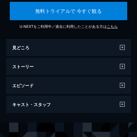
無料トライアルで 今すぐ観る
U-NEXTをご利用中／過去に利用したことがある方は
こちら
見どころ
ストーリー
エピソード
ラ・ラ・ランド
キャスト・スタッフ
128分
出演
セバスチャン（セブ）
ライアン・ゴズリング
ミア
エマ・ストーン