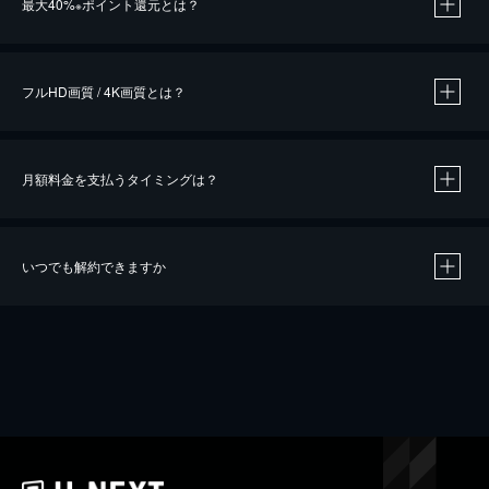
最大40%
ポイント還元とは？
※
※
作品によって必要なポイントが異なります。
フルHD画質 / 4K画質とは？
月額料金を支払うタイミングは？
※
40％ポイント還元の対象は、クレジットカード決済による作品の購入 / レンタルです。
※
iOSアプリのUコイン決済による作品の購入 / レンタルは、20％のポイント還元です。
※
還元の対象外となる決済方法や商品があります。くわしくは
こちら
をご確認ください。
いつでも解約できますか
こちら