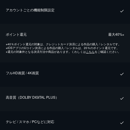
アカウントごとの機能制限設定
ポイント還元
最⼤40%
※
※
40％ポイント還元の対象は、クレジットカード決済による作品の購入 / レンタルです。
※
iOSアプリのUコイン決済による作品の購入 / レンタルは、20％のポイント還元です。
※
還元の対象外となる決済方法や商品があります。くわしくは
こちら
をご確認ください。
フルHD画質 / 4K画質
⾼⾳質（DOLBY DIGITAL PLUS）
テレビ / スマホ / PCなどに対応