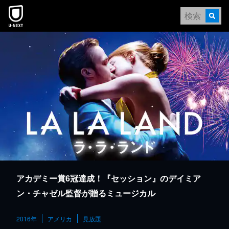
本文へスキップ
アカデミー賞6冠達成！『セッション』のデイミア
ン・チャゼル監督が贈るミュージカル
2016年
アメリカ
見放題