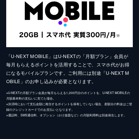
「U-NEXT MOBILE」はU-NEXTの「月額プラン」会員が
毎月もらえるポイントを活用することで、スマホ代がお得
になるモバイルプランです。ご利用には別途「U-NEXT M
OBILE」のお申し込みが必要となります。
※U-NEXTの月額プラン会員が毎月もらえる1,200円分のポイントを、U-NEXT MOBILEの
月額基本料の支払いに充てた場合。
※決済時において支払金額に相当するポイントを保有していない場合、差額分の料金はご登
録のクレジットカードでのお支払いとなります。
※通話料、SMS通信料、オプション（かけ放題など）の月額利用料は別途発生します。