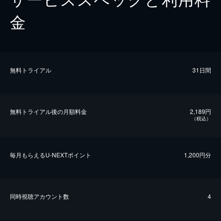
金
無料トライアル
31日間
無料トライアル後の⽉額料金
2,189円
（税込）
毎⽉もらえるU-NEXTポイント
1,200円分
同時視聴アカウント数
4