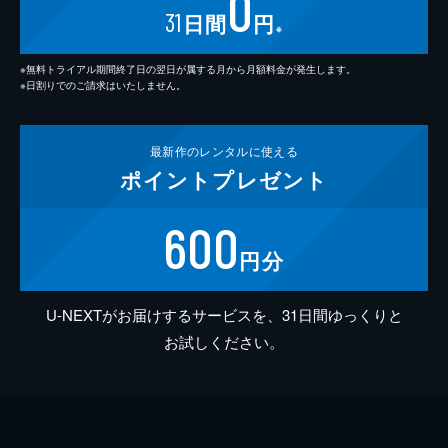
0
31
日間
円
※
※無料トライアル期間終了日の翌日が属する月から月額料金が発生します。
※日割りでのご請求はいたしません。
最新作の
レンタルに使える
ポイント
プレゼント
600
円分
U-NEXTがお届けするサービスを、31日間ゆっくりと
お試しください。