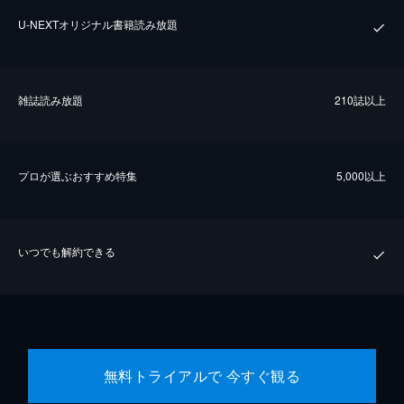
U-NEXTオリジナル書籍読み放題
雑誌読み放題
210誌以上
プロが選ぶおすすめ特集
5,000以上
いつでも解約できる
無料トライアルで 今すぐ観る