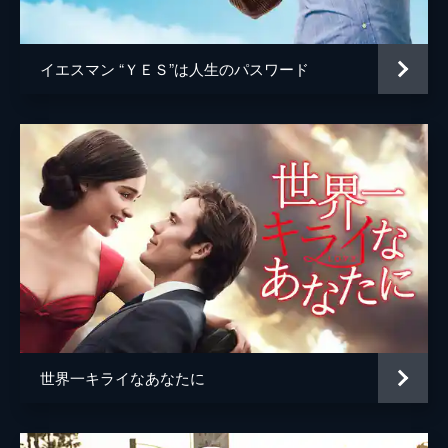
ジョシュ・ペンス
トレヴァー・リサウアー
イエスマン “ＹＥＳ”は人生のパスワード
監督
デイミアン・チャゼル
脚本
デイミアン・チャゼル
音楽
ジャスティン・ハーウィッツ
製作
フレッド・バーガー
ジョーダン・ホロウィッツ
ゲイリー・ギルバート
マーク・プラット
世界一キライなあなたに