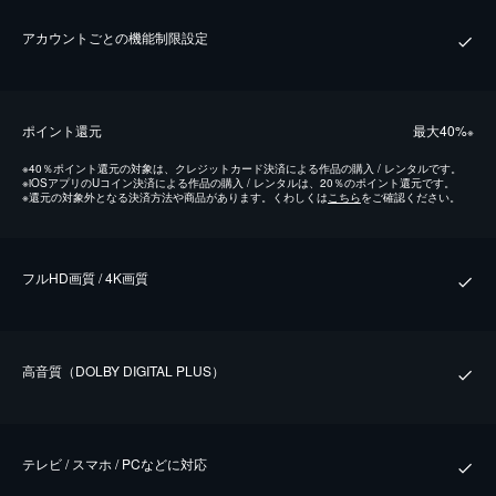
アカウントごとの機能制限設定
ポイント還元
最⼤40%
※
※
40％ポイント還元の対象は、クレジットカード決済による作品の購入 / レンタルです。
※
iOSアプリのUコイン決済による作品の購入 / レンタルは、20％のポイント還元です。
※
還元の対象外となる決済方法や商品があります。くわしくは
こちら
をご確認ください。
フルHD画質 / 4K画質
⾼⾳質（DOLBY DIGITAL PLUS）
テレビ / スマホ / PCなどに対応