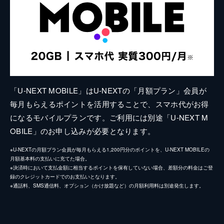
「U-NEXT MOBILE」はU-NEXTの「月額プラン」会員が
毎月もらえるポイントを活用することで、スマホ代がお得
になるモバイルプランです。ご利用には別途「U-NEXT M
OBILE」のお申し込みが必要となります。
※U-NEXTの月額プラン会員が毎月もらえる1,200円分のポイントを、U-NEXT MOBILEの
月額基本料の支払いに充てた場合。
※決済時において支払金額に相当するポイントを保有していない場合、差額分の料金はご登
録のクレジットカードでのお支払いとなります。
※通話料、SMS通信料、オプション（かけ放題など）の月額利用料は別途発生します。