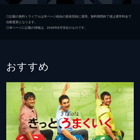
キース
ジョン・レジェンド
◎記載の無料トライアルは本ページ経由の新規登録に適用。無料期間終了後は通常料金で
自動更新となります。
ローラ
ローズマリー・デウィット
◎本ページに記載の情報は、2026年8月現在のものです。
ケイトリン
ソノヤ・ミズノ
ビル
Ｊ・Ｋ・シモンズ
グレッグ
フィン・ウィットロック
おすすめ
ジェシカ・ロース
キャリー・ヘルナンデス
トム・エヴェレット・スコット
ミーガン・フェイ
デイモン・ガプトン
ジェイソン・フュークス