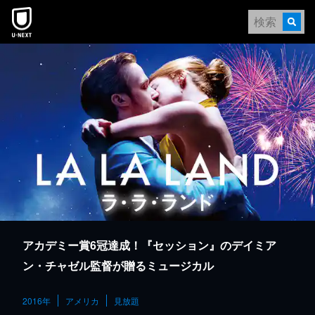
本文へスキップ
アカデミー賞6冠達成！『セッション』のデイミア
ン・チャゼル監督が贈るミュージカル
2016年
アメリカ
見放題