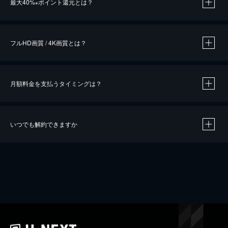
最大40%
ポイント還元とは？
※
※
作品によって必要なポイントが異なります。
フルHD画質 / 4K画質とは？
月額料金を支払うタイミングは？
※
40％ポイント還元の対象は、クレジットカード決済による作品の購入 / レンタルです。
※
iOSアプリのUコイン決済による作品の購入 / レンタルは、20％のポイント還元です。
※
還元の対象外となる決済方法や商品があります。くわしくは
こちら
をご確認ください。
いつでも解約できますか
こちら