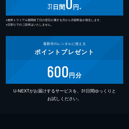
0
31
日間
円
※
※無料トライアル期間終了日の翌日が属する月から月額料金が発生します。
※日割りでのご請求はいたしません。
最新作の
レンタルに使える
ポイント
プレゼント
600
円分
U-NEXTがお届けするサービスを、31日間ゆっくりと
お試しください。