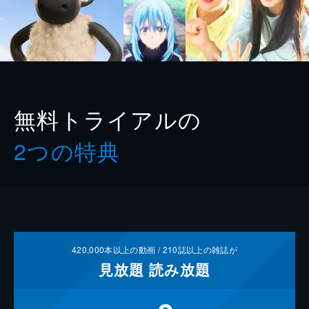
無料トライアルの
2つの特典
420,000
本以上の動画 /
210
誌以上の雑誌が
見放題
読み放題