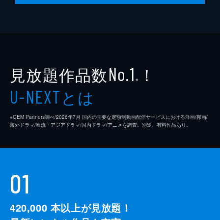
見放題作品数
！
No.1
※
とは
U-NEXT
※GEM Partners調べ/2026年7⽉ 国内の主要な定額制動画配信サービスにおける洋画/邦画/
海外ドラマ/韓流・アジアドラマ/国内ドラマ/アニメを調査。別途、有料作品あり。
01
420,000
本以上が見放題！