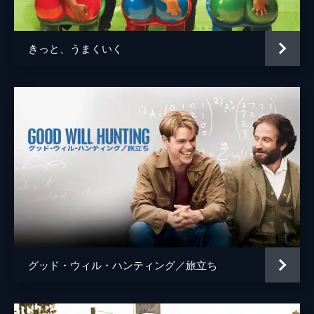
ジョシュ・ペンス
トレヴァー・リサウアー
きっと、うまくいく
監督
デイミアン・チャゼル
脚本
デイミアン・チャゼル
音楽
ジャスティン・ハーウィッツ
製作
フレッド・バーガー
ジョーダン・ホロウィッツ
ゲイリー・ギルバート
マーク・プラット
グッド・ウィル・ハンティング／旅立ち