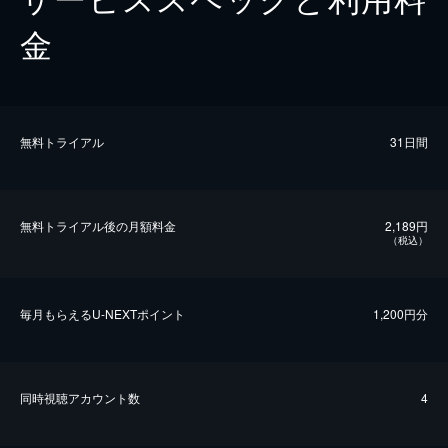
金
無料トライアル
31日間
無料トライアル後の⽉額料金
2,189円
（税込）
毎⽉もらえるU-NEXTポイント
1,200円分
同時視聴アカウント数
4