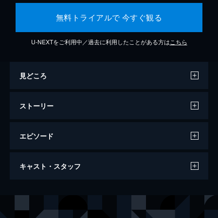
無料トライアルで 今すぐ観る
U-NEXTをご利用中／過去に利用したことがある方は
こちら
見どころ
ストーリー
エピソード
ラ・ラ・ランド
キャスト・スタッフ
128分
出演
セバスチャン（セブ）
ライアン・ゴズリング
ミア
エマ・ストーン