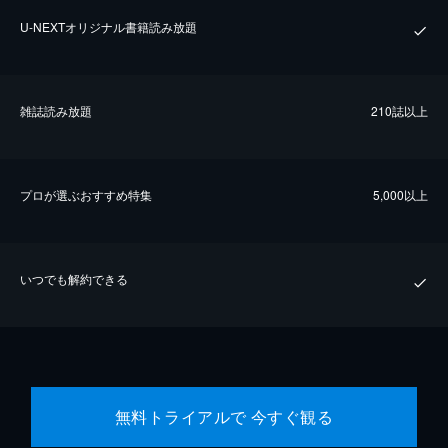
U-NEXTオリジナル書籍読み放題
雑誌読み放題
210誌以上
プロが選ぶおすすめ特集
5,000以上
いつでも解約できる
無料トライアルで 今すぐ観る