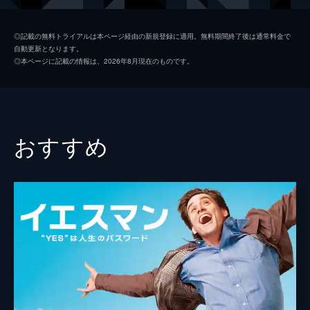
キース
ジョン・レジェンド
◎記載の無料トライアルは本ページ経由の新規登録に適用。無料期間終了後は通常料金で
自動更新となります。
ローラ
ローズマリー・デウィット
◎本ページに記載の情報は、2026年8月現在のものです。
ケイトリン
ソノヤ・ミズノ
ビル
Ｊ・Ｋ・シモンズ
グレッグ
フィン・ウィットロック
おすすめ
ジェシカ・ロース
キャリー・ヘルナンデス
トム・エヴェレット・スコット
ミーガン・フェイ
デイモン・ガプトン
ジェイソン・フュークス