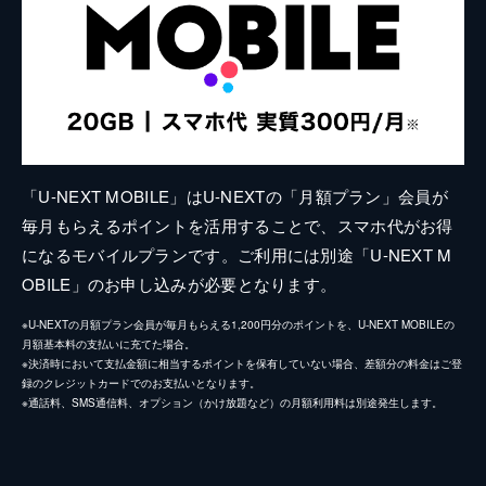
「U-NEXT MOBILE」はU-NEXTの「月額プラン」会員が
毎月もらえるポイントを活用することで、スマホ代がお得
になるモバイルプランです。ご利用には別途「U-NEXT M
OBILE」のお申し込みが必要となります。
※U-NEXTの月額プラン会員が毎月もらえる1,200円分のポイントを、U-NEXT MOBILEの
月額基本料の支払いに充てた場合。
※決済時において支払金額に相当するポイントを保有していない場合、差額分の料金はご登
録のクレジットカードでのお支払いとなります。
※通話料、SMS通信料、オプション（かけ放題など）の月額利用料は別途発生します。