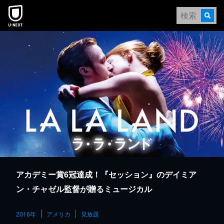
本文へスキップ
アカデミー賞6冠達成！『セッション』のデイミア
ン・チャゼル監督が贈るミュージカル
2016年
アメリカ
見放題