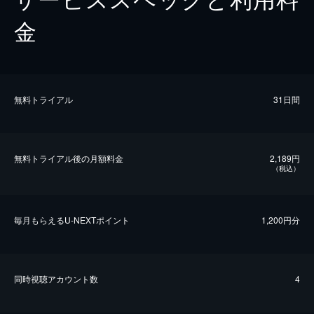
金
無料トライアル
31日間
無料トライアル後の⽉額料金
2,189円
（税込）
毎⽉もらえるU-NEXTポイント
1,200円分
同時視聴アカウント数
4