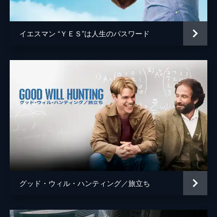
ジョシュ・ペンス
トレヴァー・リサウアー
イエスマン “ＹＥＳ”は人生のパスワード
監督
デイミアン・チャゼル
脚本
デイミアン・チャゼル
音楽
ジャスティン・ハーウィッツ
製作
フレッド・バーガー
ジョーダン・ホロウィッツ
ゲイリー・ギルバート
マーク・プラット
グッド・ウィル・ハンティング／旅立ち