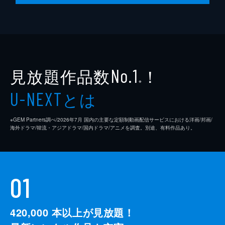
見放題作品数
！
No.1
※
とは
U-NEXT
※GEM Partners調べ/2026年7⽉ 国内の主要な定額制動画配信サービスにおける洋画/邦画/
海外ドラマ/韓流・アジアドラマ/国内ドラマ/アニメを調査。別途、有料作品あり。
01
420,000
本以上が見放題！