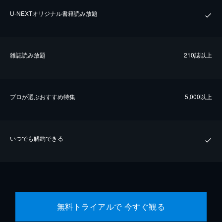
U-NEXTオリジナル書籍読み放題
雑誌読み放題
210誌以上
プロが選ぶおすすめ特集
5,000以上
いつでも解約できる
無料トライアルで 今すぐ観る