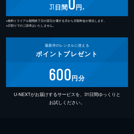
0
31
日間
円
※
※無料トライアル期間終了日の翌日が属する月から月額料金が発生します。
※日割りでのご請求はいたしません。
最新作の
レンタルに使える
ポイント
プレゼント
600
円分
U-NEXTがお届けするサービスを、31日間ゆっくりと
お試しください。