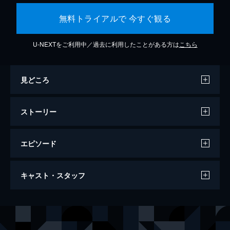
無料トライアルで 今すぐ観る
U-NEXTをご利用中／過去に利用したことがある方は
こちら
見どころ
ストーリー
エピソード
ラ・ラ・ランド
キャスト・スタッフ
128分
出演
セバスチャン（セブ）
ライアン・ゴズリング
ミア
エマ・ストーン