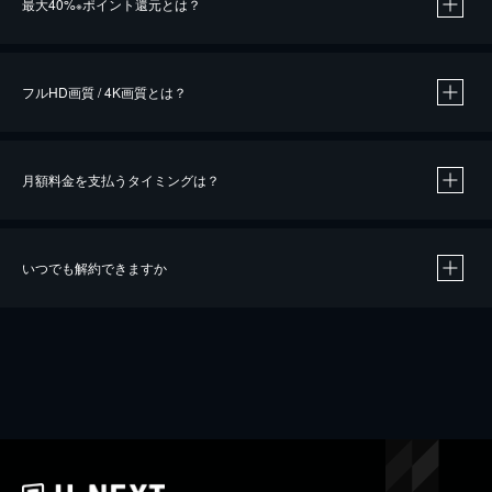
最大40%
ポイント還元とは？
※
※
作品によって必要なポイントが異なります。
フルHD画質 / 4K画質とは？
月額料金を支払うタイミングは？
※
40％ポイント還元の対象は、クレジットカード決済による作品の購入 / レンタルです。
※
iOSアプリのUコイン決済による作品の購入 / レンタルは、20％のポイント還元です。
※
還元の対象外となる決済方法や商品があります。くわしくは
こちら
をご確認ください。
いつでも解約できますか
こちら