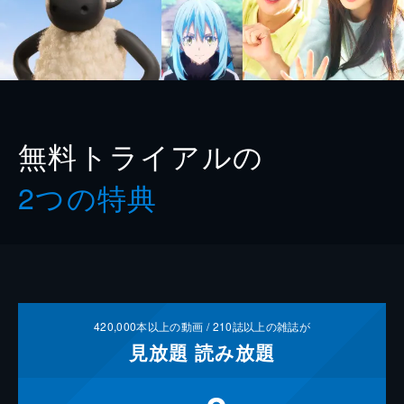
無料トライアルの
2つの特典
420,000
本以上の動画 /
210
誌以上の雑誌が
見放題
読み放題