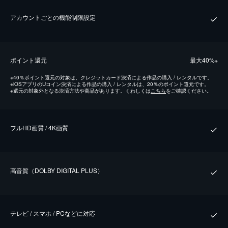
アカウントごとの機能制限設定
ポイント還元
最⼤40%
※
※
40％ポイント還元の対象は、クレジットカード決済による作品の購入 / レンタルです。
※
iOSアプリのUコイン決済による作品の購入 / レンタルは、20％のポイント還元です。
※
還元の対象外となる決済方法や商品があります。くわしくは
こちら
をご確認ください。
フルHD画質 / 4K画質
⾼⾳質（DOLBY DIGITAL PLUS）
テレビ / スマホ / PCなどに対応