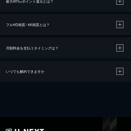
最大40%
ポイント還元とは？
※
※
作品によって必要なポイントが異なります。
フルHD画質 / 4K画質とは？
月額料金を支払うタイミングは？
※
40％ポイント還元の対象は、クレジットカード決済による作品の購入 / レンタルです。
※
iOSアプリのUコイン決済による作品の購入 / レンタルは、20％のポイント還元です。
※
還元の対象外となる決済方法や商品があります。くわしくは
こちら
をご確認ください。
いつでも解約できますか
こちら