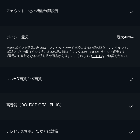
アカウントごとの機能制限設定
ポイント還元
最⼤40%
※
※
40％ポイント還元の対象は、クレジットカード決済による作品の購入 / レンタルです。
※
iOSアプリのUコイン決済による作品の購入 / レンタルは、20％のポイント還元です。
※
還元の対象外となる決済方法や商品があります。くわしくは
こちら
をご確認ください。
フルHD画質 / 4K画質
⾼⾳質（DOLBY DIGITAL PLUS）
テレビ / スマホ / PCなどに対応