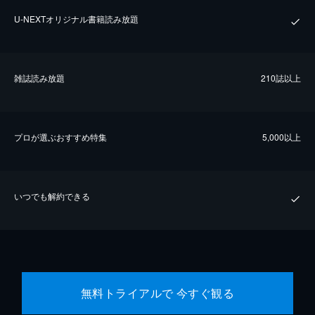
U-NEXTオリジナル書籍読み放題
雑誌読み放題
210誌以上
プロが選ぶおすすめ特集
5,000以上
いつでも解約できる
無料トライアルで 今すぐ観る