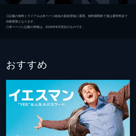
キース
ジョン・レジェンド
◎記載の無料トライアルは本ページ経由の新規登録に適用。無料期間終了後は通常料金で
自動更新となります。
ローラ
ローズマリー・デウィット
◎本ページに記載の情報は、2026年8月現在のものです。
ケイトリン
ソノヤ・ミズノ
ビル
Ｊ・Ｋ・シモンズ
グレッグ
フィン・ウィットロック
おすすめ
ジェシカ・ロース
キャリー・ヘルナンデス
トム・エヴェレット・スコット
ミーガン・フェイ
デイモン・ガプトン
ジェイソン・フュークス