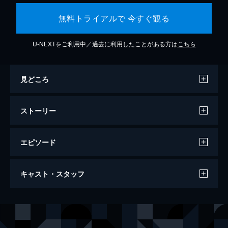
無料トライアルで 今すぐ観る
U-NEXTをご利用中／過去に利用したことがある方は
こちら
見どころ
ストーリー
エピソード
ラ・ラ・ランド
キャスト・スタッフ
128分
出演
セバスチャン（セブ）
ライアン・ゴズリング
ミア
エマ・ストーン