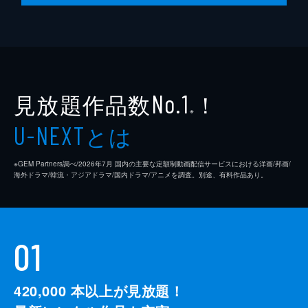
見放題作品数
！
No.1
※
とは
U-NEXT
※GEM Partners調べ/2026年7⽉ 国内の主要な定額制動画配信サービスにおける洋画/邦画/
海外ドラマ/韓流・アジアドラマ/国内ドラマ/アニメを調査。別途、有料作品あり。
01
420,000
本以上が見放題！