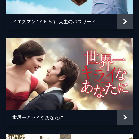
ジョシュ・ペンス
トレヴァー・リサウアー
イエスマン “ＹＥＳ”は人生のパスワード
監督
デイミアン・チャゼル
脚本
デイミアン・チャゼル
音楽
ジャスティン・ハーウィッツ
製作
フレッド・バーガー
ジョーダン・ホロウィッツ
ゲイリー・ギルバート
マーク・プラット
世界一キライなあなたに