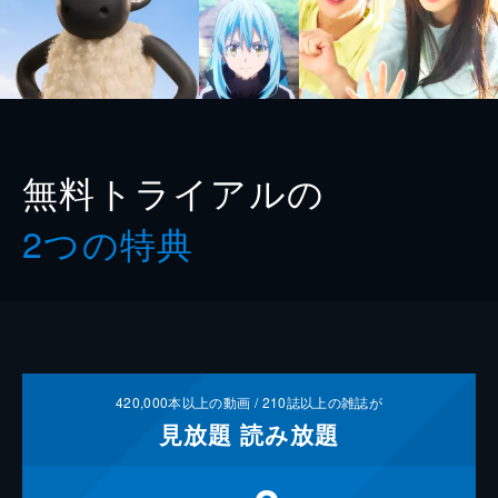
無料トライアルの
2つの特典
420,000
本以上の動画 /
210
誌以上の雑誌が
見放題
読み放題