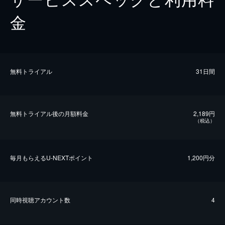
金
無料トライアル
31日間
無料トライアル後の⽉額料金
2,189円
（税込）
毎⽉もらえるU-NEXTポイント
1,200円分
同時視聴アカウント数
4