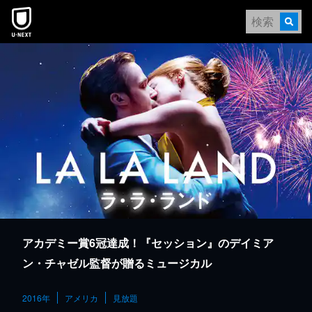
本文へスキップ
アカデミー賞6冠達成！『セッション』のデイミア
ン・チャゼル監督が贈るミュージカル
2016年
アメリカ
見放題