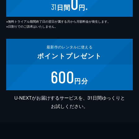
0
31
日間
円
※
※無料トライアル期間終了日の翌日が属する月から月額料金が発生します。
※日割りでのご請求はいたしません。
最新作の
レンタルに使える
ポイント
プレゼント
600
円分
U-NEXTがお届けするサービスを、31日間ゆっくりと
お試しください。