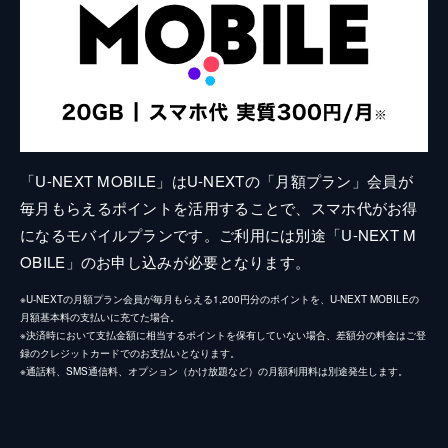
「U-NEXT MOBILE」はU-NEXTの「月額プラン」会員が
毎月もらえるポイントを活用することで、スマホ代がお得
になるモバイルプランです。ご利用には別途「U-NEXT M
OBILE」のお申し込みが必要となります。
※U-NEXTの月額プラン会員が毎月もらえる1,200円分のポイントを、U-NEXT MOBILEの
月額基本料の支払いに充てた場合。
※決済時において支払金額に相当するポイントを保有していない場合、差額分の料金はご登
録のクレジットカードでのお支払いとなります。
※通話料、SMS通信料、オプション（かけ放題など）の月額利用料は別途発生します。