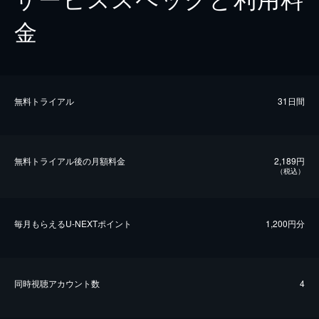
金
無料トライアル
31日間
無料トライアル後の⽉額料金
2,189円
（税込）
毎⽉もらえるU-NEXTポイント
1,200円分
同時視聴アカウント数
4