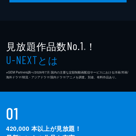
見放題作品数
！
No.1
※
とは
U-NEXT
※GEM Partners調べ/2026年7⽉ 国内の主要な定額制動画配信サービスにおける洋画/邦画/
海外ドラマ/韓流・アジアドラマ/国内ドラマ/アニメを調査。別途、有料作品あり。
01
420,000
本以上が見放題！