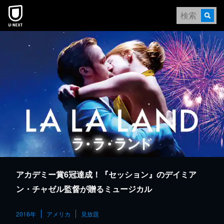
本文へスキップ
アカデミー賞6冠達成！『セッション』のデイミア
ン・チャゼル監督が贈るミュージカル
2016年
アメリカ
見放題