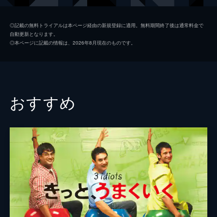
キース
ジョン・レジェンド
◎記載の無料トライアルは本ページ経由の新規登録に適用。無料期間終了後は通常料金で
自動更新となります。
ローラ
ローズマリー・デウィット
◎本ページに記載の情報は、2026年8月現在のものです。
ケイトリン
ソノヤ・ミズノ
ビル
Ｊ・Ｋ・シモンズ
グレッグ
フィン・ウィットロック
おすすめ
ジェシカ・ロース
キャリー・ヘルナンデス
トム・エヴェレット・スコット
ミーガン・フェイ
デイモン・ガプトン
ジェイソン・フュークス