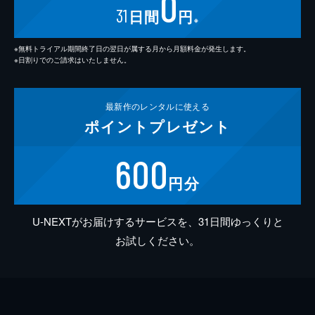
0
31
日間
円
※
※無料トライアル期間終了日の翌日が属する月から月額料金が発生します。
※日割りでのご請求はいたしません。
最新作の
レンタルに使える
ポイント
プレゼント
600
円分
U-NEXTがお届けするサービスを、31日間ゆっくりと
お試しください。