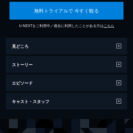
無料トライアルで 今すぐ観る
U-NEXTをご利用中／過去に利用したことがある方は
こちら
見どころ
ストーリー
エピソード
ラ・ラ・ランド
キャスト・スタッフ
128分
出演
セバスチャン（セブ）
ライアン・ゴズリング
ミア
エマ・ストーン