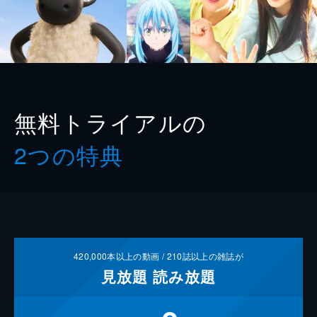
無料トライアルの
2つの特典
420,000
本以上の動画 /
210
誌以上の雑誌が
見放題
読み放題