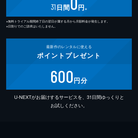
0
31
日間
円
※
※無料トライアル期間終了日の翌日が属する月から月額料金が発生します。
※日割りでのご請求はいたしません。
最新作の
レンタルに使える
ポイント
プレゼント
600
円分
U-NEXTがお届けするサービスを、31日間ゆっくりと
お試しください。