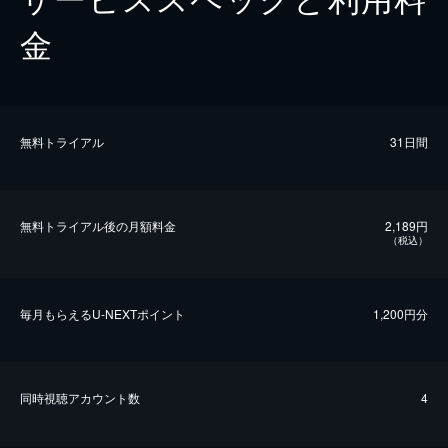
金
無料トライアル
31日間
無料トライアル後の⽉額料金
2,189円
（税込）
毎⽉もらえるU-NEXTポイント
1,200円分
同時視聴アカウント数
4