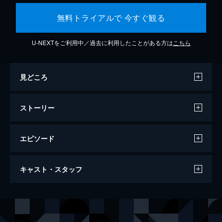
無料トライアルで 今すぐ観る
U-NEXTをご利用中／過去に利用したことがある方は
こちら
見どころ
ストーリー
エピソード
ラ・ラ・ランド
キャスト・スタッフ
128分
出演
セバスチャン（セブ）
ライアン・ゴズリング
ミア
エマ・ストーン