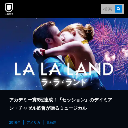
本文へスキップ
アカデミー賞6冠達成！『セッション』のデイミア
ン・チャゼル監督が贈るミュージカル
2016年
アメリカ
見放題