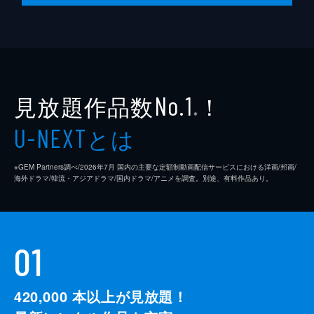
見放題作品数
！
No.1
※
とは
U-NEXT
※GEM Partners調べ/2026年7⽉ 国内の主要な定額制動画配信サービスにおける洋画/邦画/
海外ドラマ/韓流・アジアドラマ/国内ドラマ/アニメを調査。別途、有料作品あり。
01
420,000
本以上が見放題！