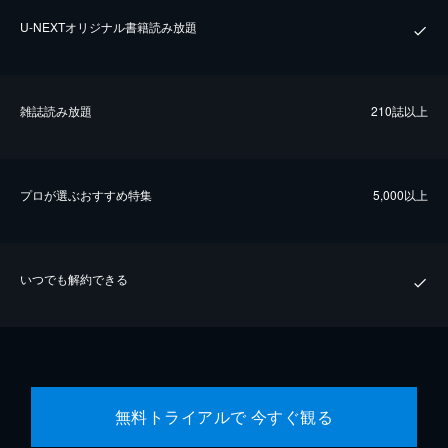
U-NEXTオリジナル書籍読み放題
雑誌読み放題
210誌以上
プロが選ぶおすすめ特集
5,000以上
いつでも解約できる
無料トライアルで 今すぐ観る