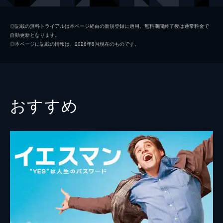
キース
ジョン・レジェンド
◎記載の無料トライアルは本ページ経由の新規登録に適用。無料期間終了後は通常料金で
自動更新となります。
ローラ
ローズマリー・デウィット
◎本ページに記載の情報は、2026年8月現在のものです。
ケイトリン
ソノヤ・ミズノ
ビル
Ｊ・Ｋ・シモンズ
グレッグ
フィン・ウィットロック
おすすめ
ジェシカ・ロース
キャリー・ヘルナンデス
トム・エヴェレット・スコット
ミーガン・フェイ
デイモン・ガプトン
ジェイソン・フュークス