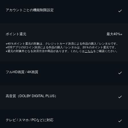
アカウントごとの機能制限設定
ポイント還元
最⼤40%
※
※
40％ポイント還元の対象は、クレジットカード決済による作品の購入 / レンタルです。
※
iOSアプリのUコイン決済による作品の購入 / レンタルは、20％のポイント還元です。
※
還元の対象外となる決済方法や商品があります。くわしくは
こちら
をご確認ください。
フルHD画質 / 4K画質
⾼⾳質（DOLBY DIGITAL PLUS）
テレビ / スマホ / PCなどに対応