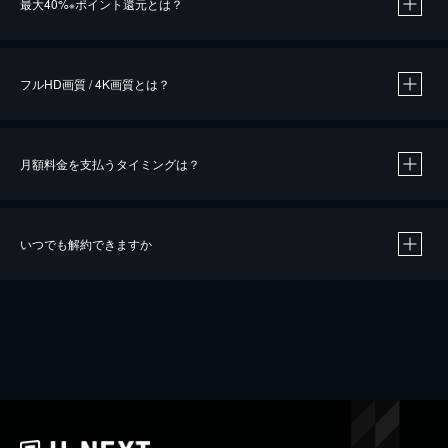
最大40%
ポイント還元とは？
※
※
作品によって必要なポイントが異なります。
フルHD画質 / 4K画質とは？
月額料金を支払うタイミングは？
※
40％ポイント還元の対象は、クレジットカード決済による作品の購入 / レンタルです。
※
iOSアプリのUコイン決済による作品の購入 / レンタルは、20％のポイント還元です。
※
還元の対象外となる決済方法や商品があります。くわしくは
こちら
をご確認ください。
いつでも解約できますか
こちら