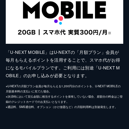
「U-NEXT MOBILE」はU-NEXTの「月額プラン」会員が
毎月もらえるポイントを活用することで、スマホ代がお得
になるモバイルプランです。ご利用には別途「U-NEXT M
OBILE」のお申し込みが必要となります。
※U-NEXTの月額プラン会員が毎月もらえる1,200円分のポイントを、U-NEXT MOBILEの
月額基本料の支払いに充てた場合。
※決済時において支払金額に相当するポイントを保有していない場合、差額分の料金はご登
録のクレジットカードでのお支払いとなります。
※通話料、SMS通信料、オプション（かけ放題など）の月額利用料は別途発生します。