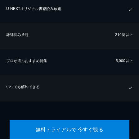
U-NEXTオリジナル書籍読み放題
雑誌読み放題
210誌以上
プロが選ぶおすすめ特集
5,000以上
いつでも解約できる
無料トライアルで 今すぐ観る