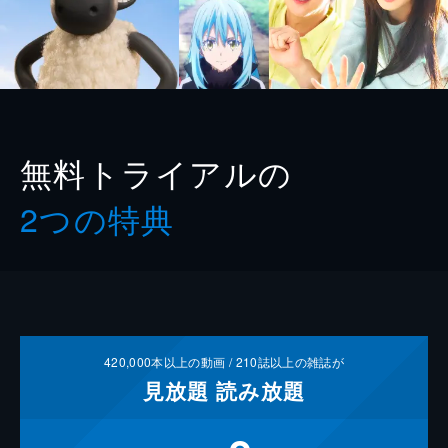
無料トライアルの
2つの特典
420,000
本以上の動画 /
210
誌以上の雑誌が
見放題
読み放題