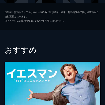
キース
ジョン・レジェンド
◎記載の無料トライアルは本ページ経由の新規登録に適用。無料期間終了後は通常料金で
自動更新となります。
ローラ
ローズマリー・デウィット
◎本ページに記載の情報は、2026年8月現在のものです。
ケイトリン
ソノヤ・ミズノ
ビル
Ｊ・Ｋ・シモンズ
グレッグ
フィン・ウィットロック
おすすめ
ジェシカ・ロース
キャリー・ヘルナンデス
トム・エヴェレット・スコット
ミーガン・フェイ
デイモン・ガプトン
ジェイソン・フュークス