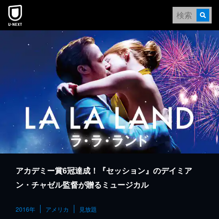
本文へスキップ
アカデミー賞6冠達成！『セッション』のデイミア
ン・チャゼル監督が贈るミュージカル
2016年
アメリカ
見放題