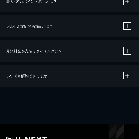
最大40%
ポイント還元とは？
※
※
作品によって必要なポイントが異なります。
フルHD画質 / 4K画質とは？
月額料金を支払うタイミングは？
※
40％ポイント還元の対象は、クレジットカード決済による作品の購入 / レンタルです。
※
iOSアプリのUコイン決済による作品の購入 / レンタルは、20％のポイント還元です。
※
還元の対象外となる決済方法や商品があります。くわしくは
こちら
をご確認ください。
いつでも解約できますか
こちら