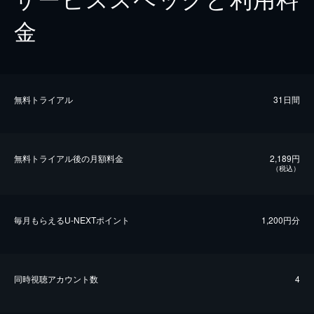
金
無料トライアル
31日間
無料トライアル後の⽉額料金
2,189円
（税込）
毎⽉もらえるU-NEXTポイント
1,200円分
同時視聴アカウント数
4