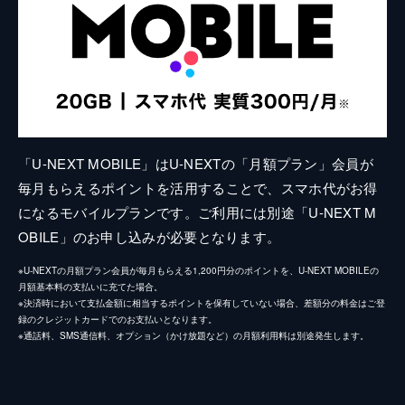
「U-NEXT MOBILE」はU-NEXTの「月額プラン」会員が
毎月もらえるポイントを活用することで、スマホ代がお得
になるモバイルプランです。ご利用には別途「U-NEXT M
OBILE」のお申し込みが必要となります。
※U-NEXTの月額プラン会員が毎月もらえる1,200円分のポイントを、U-NEXT MOBILEの
月額基本料の支払いに充てた場合。
※決済時において支払金額に相当するポイントを保有していない場合、差額分の料金はご登
録のクレジットカードでのお支払いとなります。
※通話料、SMS通信料、オプション（かけ放題など）の月額利用料は別途発生します。