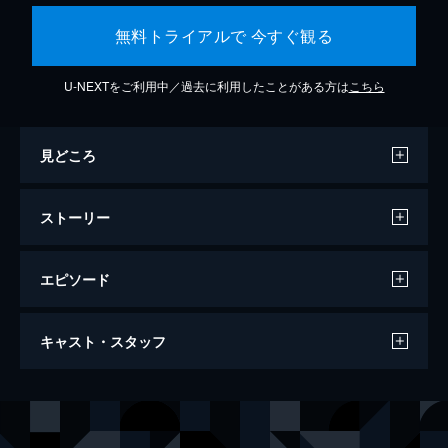
無料トライアルで 今すぐ観る
U-NEXTをご利用中／過去に利用したことがある方は
こちら
見どころ
ストーリー
エピソード
ラ・ラ・ランド
キャスト・スタッフ
128分
出演
セバスチャン（セブ）
ライアン・ゴズリング
ミア
エマ・ストーン