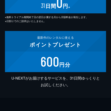
0
31
日間
円
※
※無料トライアル期間終了日の翌日が属する月から月額料金が発生します。
※日割りでのご請求はいたしません。
最新作の
レンタルに使える
ポイント
プレゼント
600
円分
U-NEXTがお届けするサービスを、31日間ゆっくりと
お試しください。