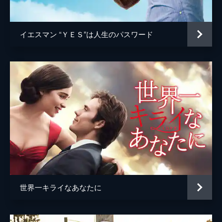
ジョシュ・ペンス
トレヴァー・リサウアー
イエスマン “ＹＥＳ”は人生のパスワード
監督
デイミアン・チャゼル
脚本
デイミアン・チャゼル
音楽
ジャスティン・ハーウィッツ
製作
フレッド・バーガー
ジョーダン・ホロウィッツ
ゲイリー・ギルバート
マーク・プラット
世界一キライなあなたに