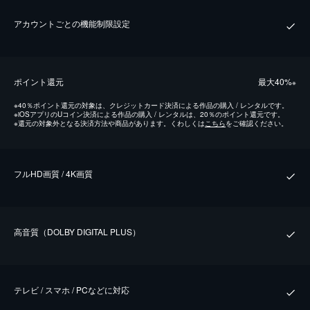
アカウントごとの機能制限設定
ポイント還元
最⼤40%
※
※
40％ポイント還元の対象は、クレジットカード決済による作品の購入 / レンタルです。
※
iOSアプリのUコイン決済による作品の購入 / レンタルは、20％のポイント還元です。
※
還元の対象外となる決済方法や商品があります。くわしくは
こちら
をご確認ください。
フルHD画質 / 4K画質
⾼⾳質（DOLBY DIGITAL PLUS）
テレビ / スマホ / PCなどに対応