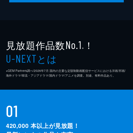
見放題作品数
！
No.1
※
とは
U-NEXT
※GEM Partners調べ/2026年7⽉ 国内の主要な定額制動画配信サービスにおける洋画/邦画/
海外ドラマ/韓流・アジアドラマ/国内ドラマ/アニメを調査。別途、有料作品あり。
01
420,000
本以上が見放題！