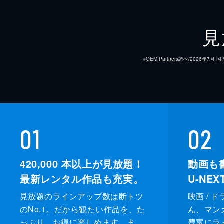
見
※GEM Partners調べ/20
01
02
420,000
本以上が見放題！
動画も
最新レンタル作品も充実。
U-NE
見放題のラインアップ数は断トツ
映画 / 
のNo.1。だから観たい作品を、た
ん、マンガ 
っぷり、お得に楽しめます。ま
豊富にラ