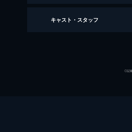
キャスト・スタッフ
ラ・ラ・ランド
128分
出演
◎記