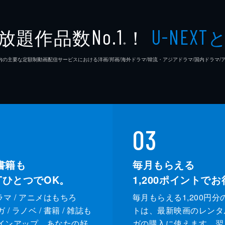
放題作品数
！
No.1
U-NEXT
※
26年7⽉ 国内の主要な定額制動画配信サービスにおける洋画/邦画/海外ドラマ/韓流・アジアドラマ/国内ドラ
03
書籍も
毎月もらえる
XTひとつでOK。
1,200
ポイントでお
ドラマ / アニメはもちろ
毎月もらえる1,200円分
/ ラノベ / 書籍 / 雑誌も
トは、最新映画のレンタ
インアップ。あなたの好
ガの購入に使えます。翌