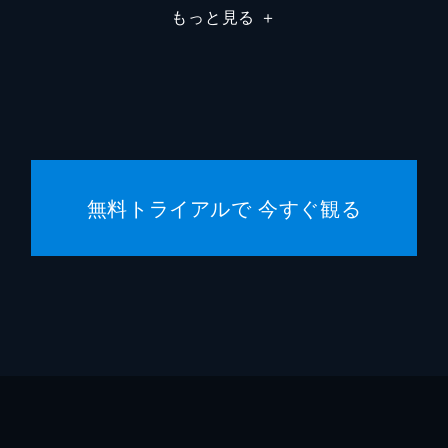
もっと見る
＋
デイミ
デイミ
ジャス
フレッ
無料トライアルで 今すぐ観る
ジョー
ゲイリ
マーク