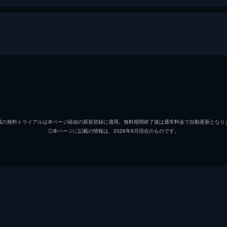
セバスチャン（セブ）
ライア
ミア
エマ・
載の無料トライアルは本ページ経由の新規登録に適用。無料期間終了後は通常料金で自動更新となり
◎本ページに記載の情報は、2026年8月現在のものです。
キース
ジョン
ローラ
ローズ
ケイトリン
ソノヤ
ビル
Ｊ・Ｋ