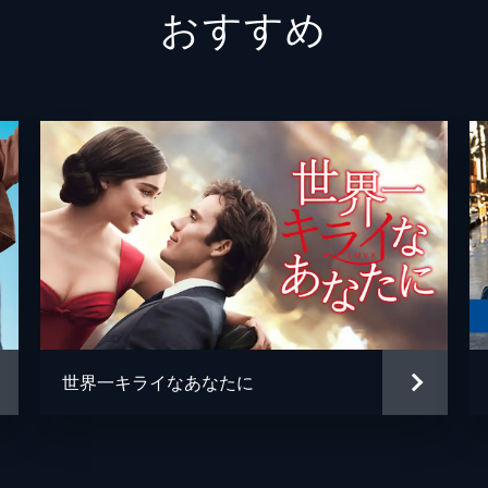
おすすめ
グレッグ
フィン
ジェシ
キャリ
トム・
ミーガ
デイモ
ジェイ
世界一キライなあなたに
ジョシ
トレヴ