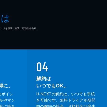
とは
マ/アニメを調査。別途、有料作品あり。
04
解約は
得に。
いつでもOK。
のポイン
U-NEXTの解約は、いつでも手続
ルやマン
き可能です。無料トライアル期間
月に持ち
中の解約の場合、月額料金は発生