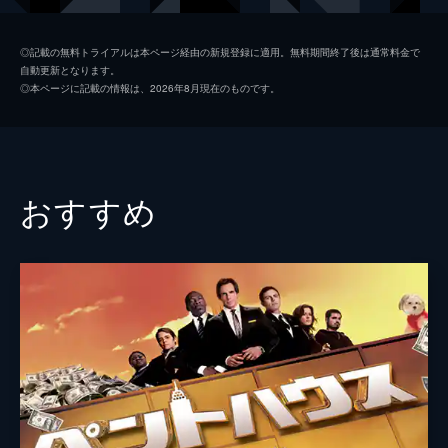
レノーア
オーブリー・プラザ
◎記載の無料トライアルは本ページ経由の新規登録に適用。無料期間終了後は通常料金で
自動更新となります。
シャディア
ゾーイ・ドゥイッチ
◎本ページに記載の情報は、2026年8月現在のものです。
メレディス
ジュリアン・ハフ
デヴィッド・ケリー
ダーモット・マローニー
ジェイソン・マンツォーカス
おすすめ
マイケル・ハドソン
アダム・パリー
モー・コリンズ
ヘンリー・ジェブロフスキー
ダニー・グローヴァー
キャサリン・ダイアー