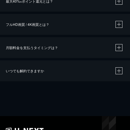
最大40%
ポイント還元とは？
※
※
作品によって必要なポイントが異なります。
フルHD画質 / 4K画質とは？
月額料金を支払うタイミングは？
※
40％ポイント還元の対象は、クレジットカード決済による作品の購入 / レンタルです。
※
iOSアプリのUコイン決済による作品の購入 / レンタルは、20％のポイント還元です。
※
還元の対象外となる決済方法や商品があります。くわしくは
こちら
をご確認ください。
いつでも解約できますか
こちら