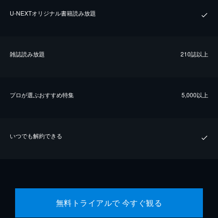
U-NEXTオリジナル書籍読み放題
雑誌読み放題
210誌以上
プロが選ぶおすすめ特集
5,000以上
いつでも解約できる
無料トライアルで 今すぐ観る