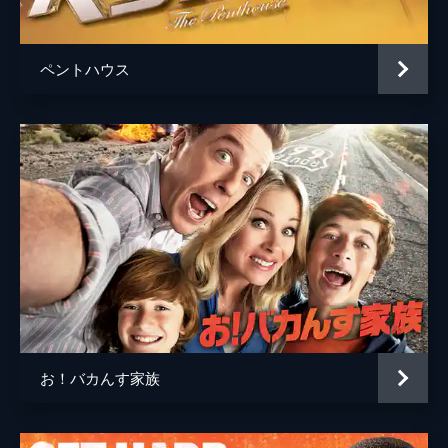
ジェフリー・ボウヤー＝チャップマン
監督
ダン・メイザー
ペントハウス
脚本
ジョン・Ｍ・フィリップス
音楽
マイケル・アンドリュース
製作
バリー・ジョセフソン
ビル・ブロック
マイケル・シムキン
ジェイソン・バレット
お！バカんす家族