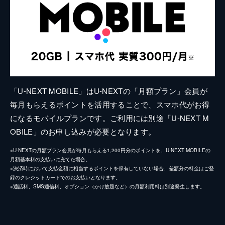
「U-NEXT MOBILE」はU-NEXTの「月額プラン」会員が
毎月もらえるポイントを活用することで、スマホ代がお得
になるモバイルプランです。ご利用には別途「U-NEXT M
OBILE」のお申し込みが必要となります。
※U-NEXTの月額プラン会員が毎月もらえる1,200円分のポイントを、U-NEXT MOBILEの
月額基本料の支払いに充てた場合。
※決済時において支払金額に相当するポイントを保有していない場合、差額分の料金はご登
録のクレジットカードでのお支払いとなります。
※通話料、SMS通信料、オプション（かけ放題など）の月額利用料は別途発生します。