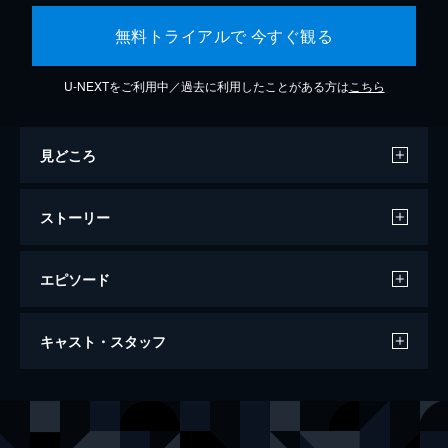
無料トライアルで 今すぐ観る
U-NEXTをご利用中／過去に利用したことがある方は
こちら
見どころ
ストーリー
エピソード
ダーティ・グランパ
キャスト・スタッフ
102分
出演
ディック・ケリー
ロバート・デ・ニーロ
ジェイソン・ケリー
ザック・エフロン