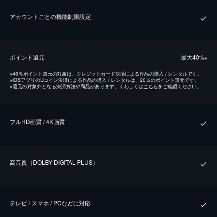
アカウントごとの機能制限設定
ポイント還元
最⼤40%
※
※
40％ポイント還元の対象は、クレジットカード決済による作品の購入 / レンタルです。
※
iOSアプリのUコイン決済による作品の購入 / レンタルは、20％のポイント還元です。
※
還元の対象外となる決済方法や商品があります。くわしくは
こちら
をご確認ください。
フルHD画質 / 4K画質
⾼⾳質（DOLBY DIGITAL PLUS）
テレビ / スマホ / PCなどに対応