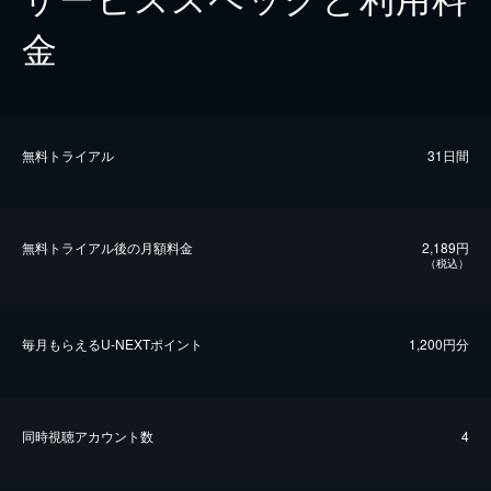
金
無料トライアル
31日間
無料トライアル後の⽉額料金
2,189円
（税込）
毎⽉もらえるU-NEXTポイント
1,200円分
同時視聴アカウント数
4