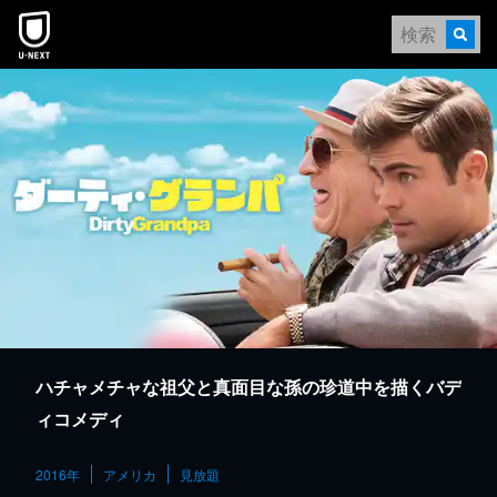
本文へスキップ
ハチャメチャな祖父と真面目な孫の珍道中を描くバデ
ィコメディ
2016年
アメリカ
見放題