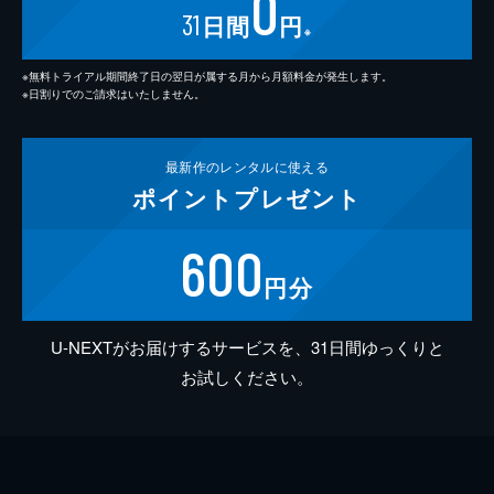
0
31
日間
円
※
※無料トライアル期間終了日の翌日が属する月から月額料金が発生します。
※日割りでのご請求はいたしません。
最新作の
レンタルに使える
ポイント
プレゼント
600
円分
U-NEXTがお届けするサービスを、31日間ゆっくりと
お試しください。