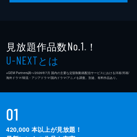
見放題作品数
！
No.1
※
とは
U-NEXT
※GEM Partners調べ/2026年7⽉ 国内の主要な定額制動画配信サービスにおける洋画/邦画/
海外ドラマ/韓流・アジアドラマ/国内ドラマ/アニメを調査。別途、有料作品あり。
01
420,000
本以上が見放題！