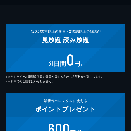
420,000
本以上の動画 /
210
誌以上の雑誌が
見放題
読み放題
0
31
日間
円
※
※無料トライアル期間終了日の翌日が属する月から月額料金が発生します。
※日割りでのご請求はいたしません。
最新作の
レンタルに使える
ポイント
プレゼント
600