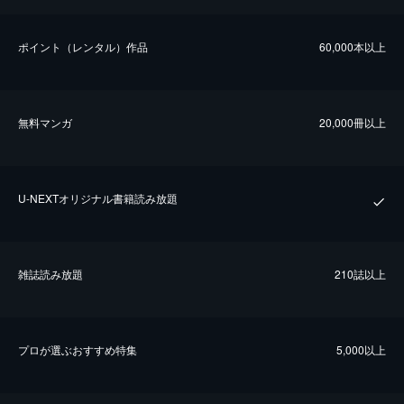
ポイント（レンタル）作品
60,000本以上
無料マンガ
20,000冊以上
U-NEXTオリジナル書籍読み放題
雑誌読み放題
210誌以上
プロが選ぶおすすめ特集
5,000以上