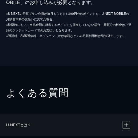
OBILE」のお申し込みが必要となります。
※U-NEXTの月額プラン会員が毎月もらえる1,200円分のポイントを、U-NEXT MOBILEの
月額基本料の支払いに充てた場合。
※決済時において支払金額に相当するポイントを保有していない場合、差額分の料金はご登
録のクレジットカードでのお支払いとなります。
※通話料、SMS通信料、オプション（かけ放題など）の月額利用料は別途発生します。
よくある質問
U-NEXTとは？