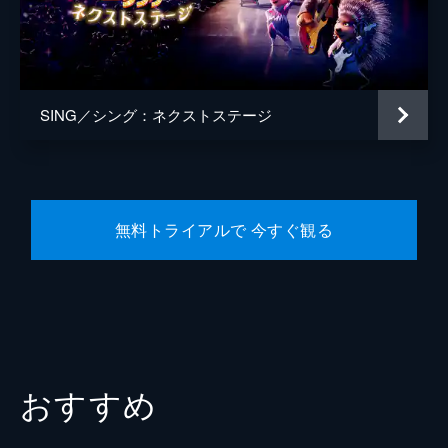
監督
ガース・ジェニングス
脚本
ガース・ジェニングス
音楽
ジョビィ・タルボット
SING／シング：ネクストステージ
製作
クリス・メレダンドリ
ジャネット・ヒーリー
無料トライアルで 今すぐ観る
おすすめ