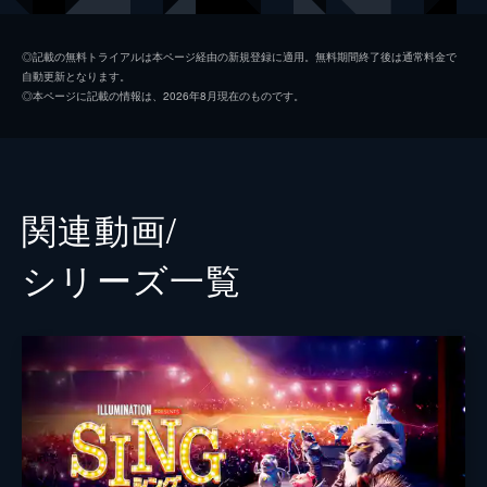
マイク
セス・マクファーレン
◎記載の無料トライアルは本ページ経由の新規登録に適用。無料期間終了後は通常料金で
自動更新となります。
アッシュ
スカーレット・ヨハンソン
◎本ページに記載の情報は、2026年8月現在のものです。
エディ
ジョン・Ｃ・ライリー
ジョニー
タロン・エジャトン
ミーナ
トリー・ケリー
関連動画/
グンター
ニック・クロール
シリーズ⼀覧
ミス・クローリー
ガース・ジェニングス
ナナ・ヌードルマン
ジェニファー・ソーンダース
若いナナ
ジェニファー・ハドソン
ビッグ・ダディ
ピーター・セラフィノウィッツ
ランス
ベック・ベネット