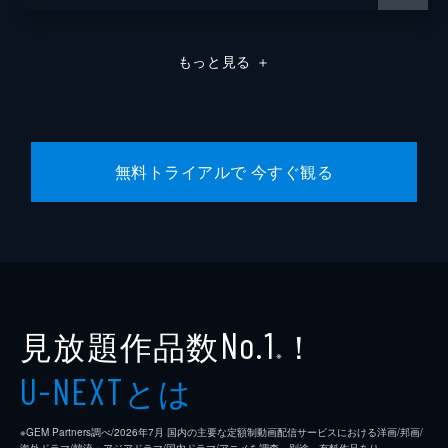
もっと見る
＋
無料トライアルで 今すぐ観る
見放題作品数
！
No.1
※
とは
U-NEXT
※GEM Partners調べ/2026年7⽉ 国内の主要な定額制動画配信サービスにおける洋画/邦画/
海外ドラマ/韓流・アジアドラマ/国内ドラマ/アニメを調査。別途、有料作品あり。