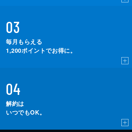
03
毎月もらえる
1,200
ポイントでお得に。
04
解約は
いつでもOK。