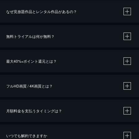
なぜ見放題作品とレンタル作品があるの？
無料トライアルは何が無料？
※
最大40%
ポイント還元とは？
※
※
作品によって必要なポイントが異なります。
フルHD画質 / 4K画質とは？
月額料金を支払うタイミングは？
※
40％ポイント還元の対象は、クレジットカード決済による作品の購入 / レンタルです。
※
iOSアプリのUコイン決済による作品の購入 / レンタルは、20％のポイント還元です。
※
還元の対象外となる決済方法や商品があります。くわしくは
こちら
をご確認ください。
いつでも解約できますか