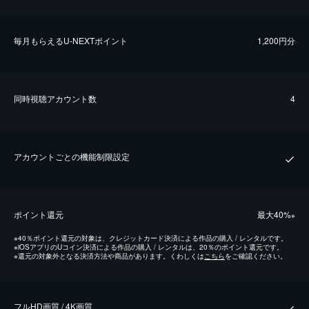
毎⽉もらえるU-NEXTポイント
1,200円分
同時視聴アカウント数
4
アカウントごとの機能制限設定
ポイント還元
最⼤40%
※
※
40％ポイント還元の対象は、クレジットカード決済による作品の購入 / レンタルです。
※
iOSアプリのUコイン決済による作品の購入 / レンタルは、20％のポイント還元です。
※
還元の対象外となる決済方法や商品があります。くわしくは
こちら
をご確認ください。
フルHD画質 / 4K画質