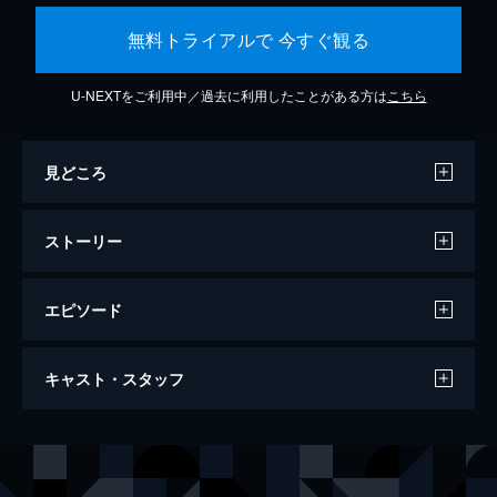
無料トライアルで 今すぐ観る
U-NEXTをご利用中／過去に利用したことがある方は
こちら
見どころ
ストーリー
エピソード
SING／シング
キャスト・スタッフ
108分
声の出演
バスター・ムーン
マシュー・マコノヒー
ロジータ
リース・ウィザースプーン