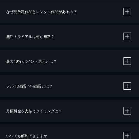
なぜ見放題作品とレンタル作品があるの？
無料トライアルは何が無料？
※
最大40%
ポイント還元とは？
※
※
作品によって必要なポイントが異なります。
フルHD画質 / 4K画質とは？
月額料金を支払うタイミングは？
※
40％ポイント還元の対象は、クレジットカード決済による作品の購入 / レンタルです。
※
iOSアプリのUコイン決済による作品の購入 / レンタルは、20％のポイント還元です。
※
還元の対象外となる決済方法や商品があります。くわしくは
こちら
をご確認ください。
いつでも解約できますか