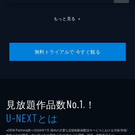
もっと見る
＋
無料トライアルで 今すぐ観る
見放題作品数
！
No.1
※
とは
U-NEXT
※GEM Partners調べ/2026年7⽉ 国内の主要な定額制動画配信サービスにおける洋画/邦画/
海外ドラマ/韓流・アジアドラマ/国内ドラマ/アニメを調査。別途、有料作品あり。