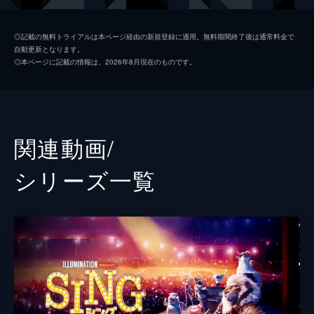
マイク
セス・マクファーレン
◎記載の無料トライアルは本ページ経由の新規登録に適用。無料期間終了後は通常料金で
自動更新となります。
アッシュ
スカーレット・ヨハンソン
◎本ページに記載の情報は、2026年8月現在のものです。
エディ
ジョン・Ｃ・ライリー
ジョニー
タロン・エジャトン
ミーナ
トリー・ケリー
関連動画/
グンター
ニック・クロール
シリーズ⼀覧
ミス・クローリー
ガース・ジェニングス
ナナ・ヌードルマン
ジェニファー・ソーンダース
若いナナ
ジェニファー・ハドソン
ビッグ・ダディ
ピーター・セラフィノウィッツ
ランス
ベック・ベネット