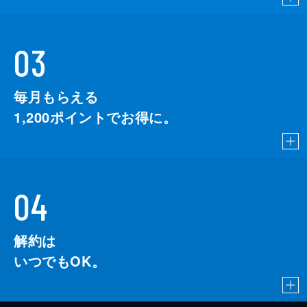
03
毎月もらえる
1,200
ポイントでお得に。
04
解約は
いつでもOK。