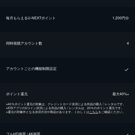
毎⽉もらえるU-NEXTポイント
1,200円分
同時視聴アカウント数
4
アカウントごとの機能制限設定
ポイント還元
最⼤40%
※
※
40％ポイント還元の対象は、クレジットカード決済による作品の購入 / レンタルです。
※
iOSアプリのUコイン決済による作品の購入 / レンタルは、20％のポイント還元です。
※
還元の対象外となる決済方法や商品があります。くわしくは
こちら
をご確認ください。
フルHD画質 / 4K画質