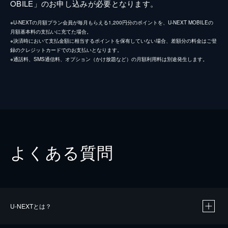
OBILE」のお申し込みが必要となります。
※U-NEXTの月額プラン会員が毎月もらえる1,200円分のポイントを、U-NEXT MOBILEの
月額基本料の支払いに充てた場合。
※決済時において支払金額に相当するポイントを保有していない場合、差額分の料金はご登
録のクレジットカードでのお支払いとなります。
※通話料、SMS通信料、オプション（かけ放題など）の月額利用料は別途発生します。
よくある質問
U-NEXTとは？