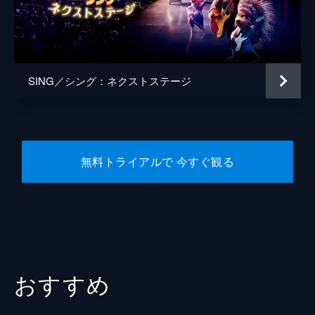
監督
ガース・ジェニングス
脚本
ガース・ジェニングス
音楽
ジョビィ・タルボット
SING／シング：ネクストステージ
製作
クリス・メレダンドリ
ジャネット・ヒーリー
無料トライアルで 今すぐ観る
おすすめ