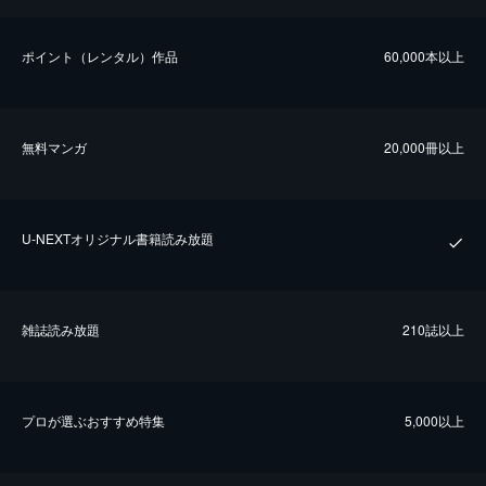
ポイント（レンタル）作品
60,000本以上
無料マンガ
20,000冊以上
U-NEXTオリジナル書籍読み放題
雑誌読み放題
210誌以上
プロが選ぶおすすめ特集
5,000以上