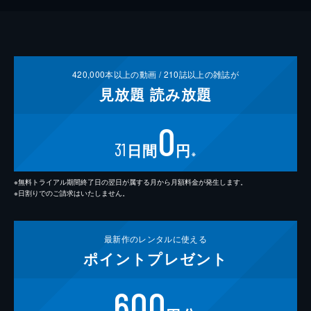
420,000
本以上の動画 /
210
誌以上の雑誌が
見放題
読み放題
0
31
日間
円
※
※無料トライアル期間終了日の翌日が属する月から月額料金が発生します。
※日割りでのご請求はいたしません。
最新作の
レンタルに使える
ポイント
プレゼント
600