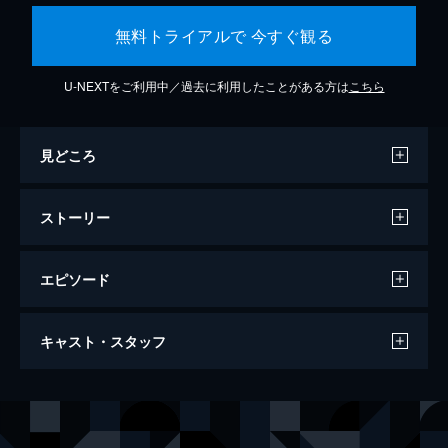
無料トライアルで 今すぐ観る
U-NEXTをご利用中／過去に利用したことがある方は
こちら
見どころ
ストーリー
エピソード
SING／シング
キャスト・スタッフ
108分
声の出演
バスター・ムーン
マシュー・マコノヒー
ロジータ
リース・ウィザースプーン