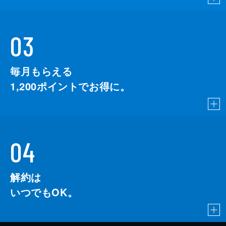
03
毎月もらえる
1,200
ポイントでお得に。
04
解約は
いつでもOK。