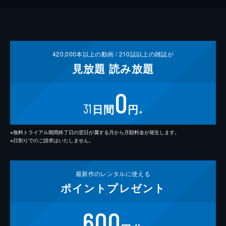
420,000
本以上の動画 /
210
誌以上の雑誌が
見放題
読み放題
0
31
日間
円
※
※無料トライアル期間終了日の翌日が属する月から月額料金が発生します。
※日割りでのご請求はいたしません。
最新作の
レンタルに使える
ポイント
プレゼント
600