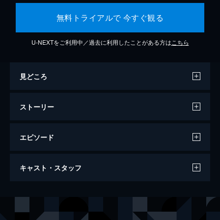
無料トライアルで 今すぐ観る
U-NEXTをご利用中／過去に利用したことがある方は
こちら
見どころ
ストーリー
エピソード
SING／シング
キャスト・スタッフ
108分
声の出演
バスター・ムーン
マシュー・マコノヒー
ロジータ
リース・ウィザースプーン