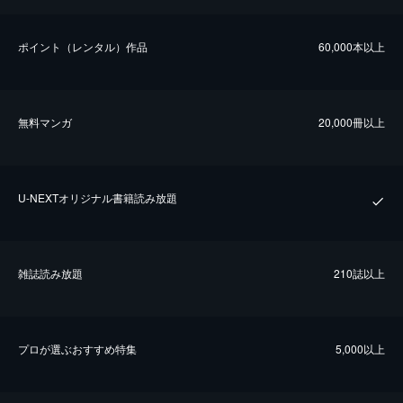
ポイント（レンタル）作品
60,000本以上
無料マンガ
20,000冊以上
U-NEXTオリジナル書籍読み放題
雑誌読み放題
210誌以上
プロが選ぶおすすめ特集
5,000以上