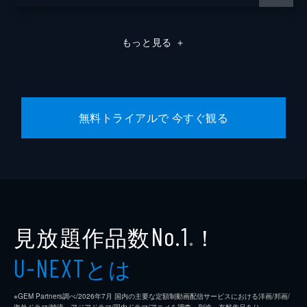
もっと見る
＋
無料トライアルで 今すぐ観る
見放題作品数
！
No.1
※
とは
U-NEXT
※GEM Partners調べ/2026年7⽉ 国内の主要な定額制動画配信サービスにおける洋画/邦画/
海外ドラマ/韓流・アジアドラマ/国内ドラマ/アニメを調査。別途、有料作品あり。