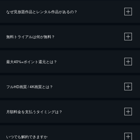
なぜ見放題作品とレンタル作品があるの？
無料トライアルは何が無料？
※
最大40%
ポイント還元とは？
※
※
作品によって必要なポイントが異なります。
フルHD画質 / 4K画質とは？
月額料金を支払うタイミングは？
※
40％ポイント還元の対象は、クレジットカード決済による作品の購入 / レンタルです。
※
iOSアプリのUコイン決済による作品の購入 / レンタルは、20％のポイント還元です。
※
還元の対象外となる決済方法や商品があります。くわしくは
こちら
をご確認ください。
いつでも解約できますか