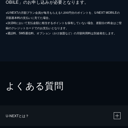
OBILE」のお申し込みが必要となります。
※U-NEXTの月額プラン会員が毎月もらえる1,200円分のポイントを、U-NEXT MOBILEの
月額基本料の支払いに充てた場合。
※決済時において支払金額に相当するポイントを保有していない場合、差額分の料金はご登
録のクレジットカードでのお支払いとなります。
※通話料、SMS通信料、オプション（かけ放題など）の月額利用料は別途発生します。
よくある質問
U-NEXTとは？