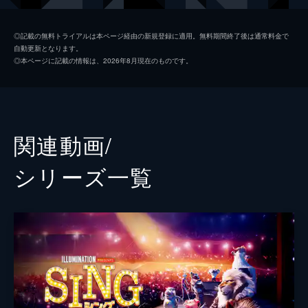
マイク
セス・マクファーレン
◎記載の無料トライアルは本ページ経由の新規登録に適用。無料期間終了後は通常料金で
自動更新となります。
アッシュ
スカーレット・ヨハンソン
◎本ページに記載の情報は、2026年8月現在のものです。
エディ
ジョン・Ｃ・ライリー
ジョニー
タロン・エジャトン
ミーナ
トリー・ケリー
関連動画/
グンター
ニック・クロール
シリーズ⼀覧
ミス・クローリー
ガース・ジェニングス
ナナ・ヌードルマン
ジェニファー・ソーンダース
若いナナ
ジェニファー・ハドソン
ビッグ・ダディ
ピーター・セラフィノウィッツ
ランス
ベック・ベネット