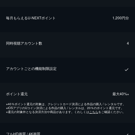
毎⽉もらえるU-NEXTポイント
1,200円分
同時視聴アカウント数
4
アカウントごとの機能制限設定
ポイント還元
最⼤40%
※
※
40％ポイント還元の対象は、クレジットカード決済による作品の購入 / レンタルです。
※
iOSアプリのUコイン決済による作品の購入 / レンタルは、20％のポイント還元です。
※
還元の対象外となる決済方法や商品があります。くわしくは
こちら
をご確認ください。
フルHD画質 / 4K画質