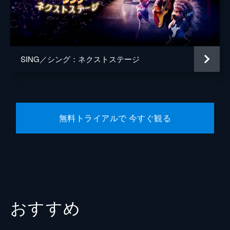
監督
ガース・ジェニングス
脚本
ガース・ジェニングス
音楽
ジョビィ・タルボット
SING／シング：ネクストステージ
製作
クリス・メレダンドリ
ジャネット・ヒーリー
無料トライアルで 今すぐ観る
おすすめ