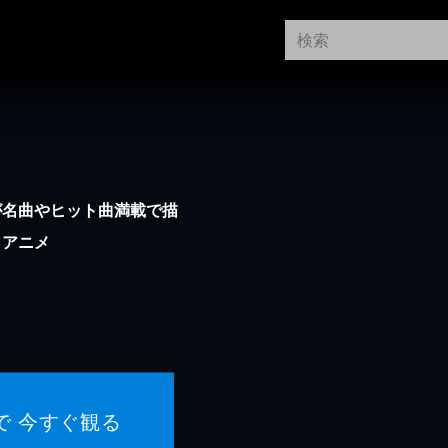
が名曲やヒット曲満載で描
ィアニメ
で 今すぐ観る