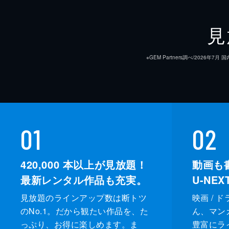
見
※GEM Partners調べ/20
01
02
420,000
本以上が見放題！
動画も
最新レンタル作品も充実。
U-NE
見放題のラインアップ数は断トツ
映画 / 
のNo.1。だから観たい作品を、た
ん、マンガ 
っぷり、お得に楽しめます。ま
豊富にラ