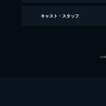
キャスト・スタッフ
SING／シング
108分
声の出演
◎記