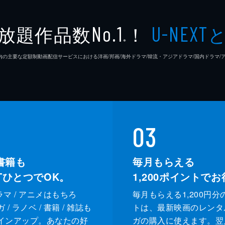
放題作品数
！
No.1
U-NEXT
※
26年7⽉ 国内の主要な定額制動画配信サービスにおける洋画/邦画/海外ドラマ/韓流・アジアドラマ/国内ドラ
03
書籍も
毎月もらえる
XTひとつでOK。
1,200
ポイントでお
ドラマ / アニメはもちろ
毎月もらえる1,200円分
/ ラノベ / 書籍 / 雑誌も
トは、最新映画のレンタ
インアップ。あなたの好
ガの購入に使えます。翌