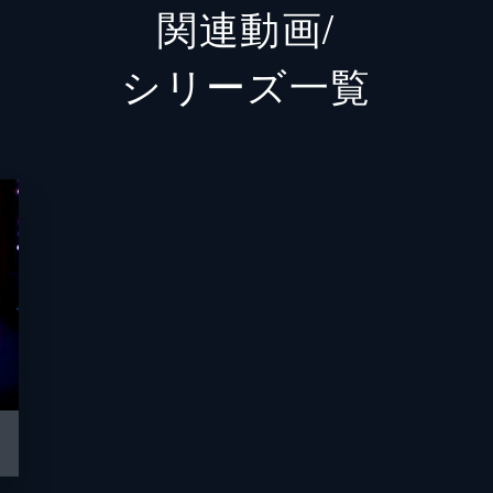
関連動画/
ミーナ
トリー
シリーズ⼀覧
グンター
ニック
ミス・クローリー
ガース
ナナ・ヌードルマン
ジェニ
若いナナ
ジェニ
ビッグ・ダディ
ピータ
ランス
ベック
ガース
ガース