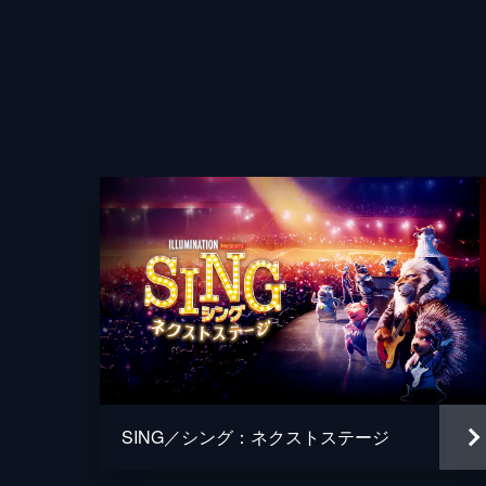
監督
SING／シング：ネクストステージ
脚本