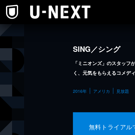
本文へスキップ
SING／シング
「ミニオンズ」のスタッフ
く、元気をもらえるコメデ
2016年
アメリカ
見放題
無料トライアル