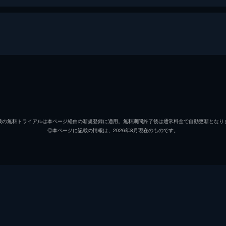
バスター・ムーン
マシュ
ロジータ
リース
載の無料トライアルは本ページ経由の新規登録に適用。無料期間終了後は通常料金で自動更新となり
◎本ページに記載の情報は、2026年8月現在のものです。
マイク
セス・
アッシュ
スカー
エディ
ジョン
ジョニー
タロン