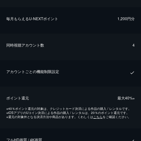
毎⽉もらえるU-NEXTポイント
1,200円分
同時視聴アカウント数
4
アカウントごとの機能制限設定
ポイント還元
最⼤40%
※
※
40％ポイント還元の対象は、クレジットカード決済による作品の購入 / レンタルです。
※
iOSアプリのUコイン決済による作品の購入 / レンタルは、20％のポイント還元です。
※
還元の対象外となる決済方法や商品があります。くわしくは
こちら
をご確認ください。
フルHD画質 / 4K画質