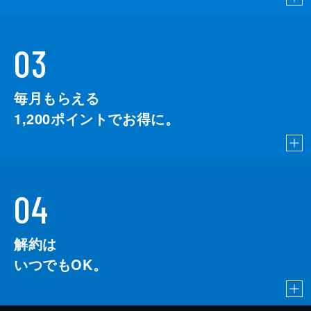
03
毎月もらえる
1,200
ポイントでお得に。
04
解約は
いつでもOK。