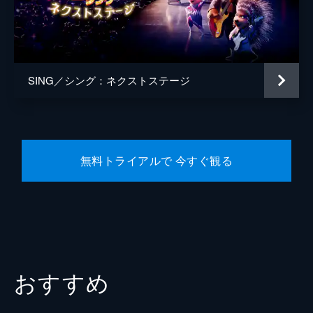
監督
ガース・ジェニングス
脚本
ガース・ジェニングス
音楽
ジョビィ・タルボット
SING／シング：ネクストステージ
製作
クリス・メレダンドリ
ジャネット・ヒーリー
無料トライアルで 今すぐ観る
おすすめ