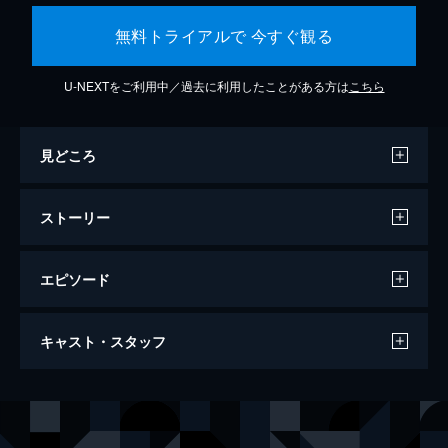
無料トライアルで 今すぐ観る
U-NEXTをご利用中／過去に利用したことがある方は
こちら
見どころ
ストーリー
エピソード
SING／シング
キャスト・スタッフ
108分
声の出演
バスター・ムーン
マシュー・マコノヒー
ロジータ
リース・ウィザースプーン