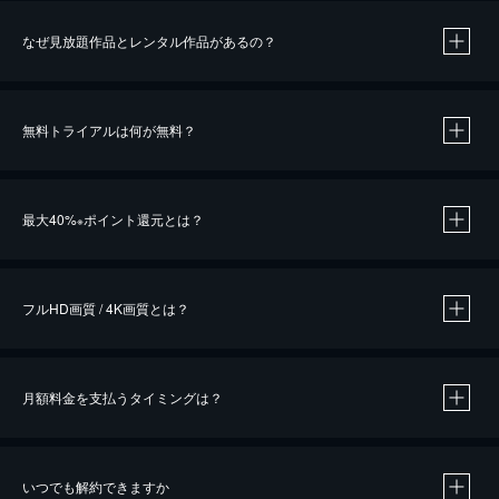
なぜ見放題作品とレンタル作品があるの？
無料トライアルは何が無料？
※
最大40%
ポイント還元とは？
※
※
作品によって必要なポイントが異なります。
フルHD画質 / 4K画質とは？
月額料金を支払うタイミングは？
※
40％ポイント還元の対象は、クレジットカード決済による作品の購入 / レンタルです。
※
iOSアプリのUコイン決済による作品の購入 / レンタルは、20％のポイント還元です。
※
還元の対象外となる決済方法や商品があります。くわしくは
こちら
をご確認ください。
いつでも解約できますか