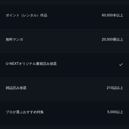
ポイント（レンタル）作品
60,000本以上
無料マンガ
20,000冊以上
U-NEXTオリジナル書籍読み放題
雑誌読み放題
210誌以上
プロが選ぶおすすめ特集
5,000以上