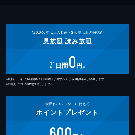
420,000
本以上の動画 /
210
誌以上の雑誌が
見放題
読み放題
0
31
日間
円
※
※無料トライアル期間終了日の翌日が属する月から月額料金が発生します。
※日割りでのご請求はいたしません。
最新作の
レンタルに使える
ポイント
プレゼント
600