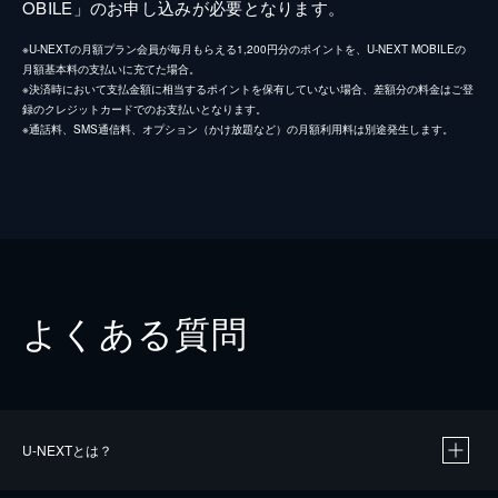
OBILE」のお申し込みが必要となります。
※U-NEXTの月額プラン会員が毎月もらえる1,200円分のポイントを、U-NEXT MOBILEの
月額基本料の支払いに充てた場合。
※決済時において支払金額に相当するポイントを保有していない場合、差額分の料金はご登
録のクレジットカードでのお支払いとなります。
※通話料、SMS通信料、オプション（かけ放題など）の月額利用料は別途発生します。
よくある質問
U-NEXTとは？