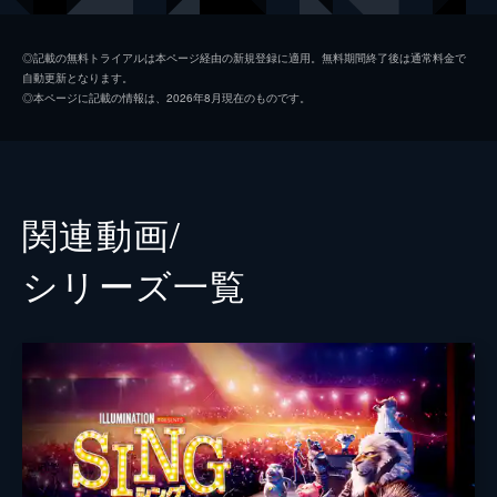
マイク
セス・マクファーレン
◎記載の無料トライアルは本ページ経由の新規登録に適用。無料期間終了後は通常料金で
自動更新となります。
アッシュ
スカーレット・ヨハンソン
◎本ページに記載の情報は、2026年8月現在のものです。
エディ
ジョン・Ｃ・ライリー
ジョニー
タロン・エジャトン
ミーナ
トリー・ケリー
関連動画/
グンター
ニック・クロール
シリーズ⼀覧
ミス・クローリー
ガース・ジェニングス
ナナ・ヌードルマン
ジェニファー・ソーンダース
若いナナ
ジェニファー・ハドソン
ビッグ・ダディ
ピーター・セラフィノウィッツ
ランス
ベック・ベネット