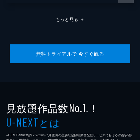
もっと見る
＋
無料トライアルで 今すぐ観る
見放題作品数
！
No.1
※
とは
U-NEXT
※GEM Partners調べ/2026年7⽉ 国内の主要な定額制動画配信サービスにおける洋画/邦画/
海外ドラマ/韓流・アジアドラマ/国内ドラマ/アニメを調査。別途、有料作品あり。