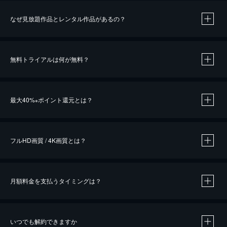
なぜ見放題作品とレンタル作品があるの？
無料トライアルは何が無料？
※
最大40%
ポイント還元とは？
※
※
作品によって必要なポイントが異なります。
フルHD画質 / 4K画質とは？
月額料金を支払うタイミングは？
※
40％ポイント還元の対象は、クレジットカード決済による作品の購入 / レンタルです。
※
iOSアプリのUコイン決済による作品の購入 / レンタルは、20％のポイント還元です。
※
還元の対象外となる決済方法や商品があります。くわしくは
こちら
をご確認ください。
いつでも解約できますか