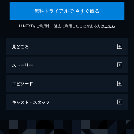
無料トライアルで 今すぐ観る
U-NEXTをご利用中／過去に利用したことがある方は
こちら
見どころ
ストーリー
エピソード
SING／シング
キャスト・スタッフ
108分
声の出演
バスター・ムーン
マシュー・マコノヒー
ロジータ
リース・ウィザースプーン