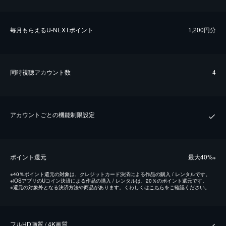
毎⽉もらえるU-NEXTポイント
1,200円分
同時視聴アカウント数
4
アカウントごとの機能制限設定
ポイント還元
最⼤40%
※
※
40％ポイント還元の対象は、クレジットカード決済による作品の購入 / レンタルです。
※
iOSアプリのUコイン決済による作品の購入 / レンタルは、20％のポイント還元です。
※
還元の対象外となる決済方法や商品があります。くわしくは
こちら
をご確認ください。
フルHD画質 / 4K画質