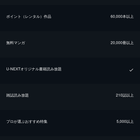
ポイント（レンタル）作品
60,000本以上
無料マンガ
20,000冊以上
U-NEXTオリジナル書籍読み放題
雑誌読み放題
210誌以上
プロが選ぶおすすめ特集
5,000以上