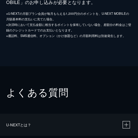
OBILE」のお申し込みが必要となります。
※U-NEXTの月額プラン会員が毎月もらえる1,200円分のポイントを、U-NEXT MOBILEの
月額基本料の支払いに充てた場合。
※決済時において支払金額に相当するポイントを保有していない場合、差額分の料金はご登
録のクレジットカードでのお支払いとなります。
※通話料、SMS通信料、オプション（かけ放題など）の月額利用料は別途発生します。
よくある質問
U-NEXTとは？