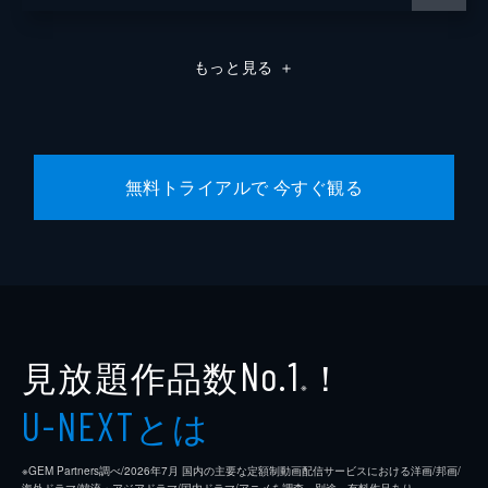
もっと見る
＋
無料トライアルで 今すぐ観る
見放題作品数
！
No.1
※
とは
U-NEXT
※GEM Partners調べ/2026年7⽉ 国内の主要な定額制動画配信サービスにおける洋画/邦画/
海外ドラマ/韓流・アジアドラマ/国内ドラマ/アニメを調査。別途、有料作品あり。