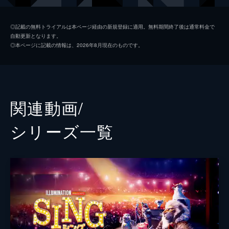
マイク
セス・マクファーレン
◎記載の無料トライアルは本ページ経由の新規登録に適用。無料期間終了後は通常料金で
自動更新となります。
アッシュ
スカーレット・ヨハンソン
◎本ページに記載の情報は、2026年8月現在のものです。
エディ
ジョン・Ｃ・ライリー
ジョニー
タロン・エジャトン
ミーナ
トリー・ケリー
関連動画/
グンター
ニック・クロール
シリーズ⼀覧
ミス・クローリー
ガース・ジェニングス
ナナ・ヌードルマン
ジェニファー・ソーンダース
若いナナ
ジェニファー・ハドソン
ビッグ・ダディ
ピーター・セラフィノウィッツ
ランス
ベック・ベネット