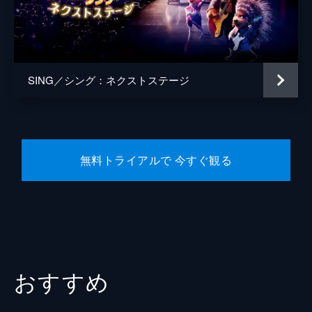
監督
ガース・ジェニングス
脚本
ガース・ジェニングス
音楽
ジョビィ・タルボット
SING／シング：ネクストステージ
製作
クリス・メレダンドリ
ジャネット・ヒーリー
無料トライアルで 今すぐ観る
おすすめ