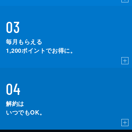
03
毎月もらえる
1,200
ポイントでお得に。
04
解約は
いつでもOK。