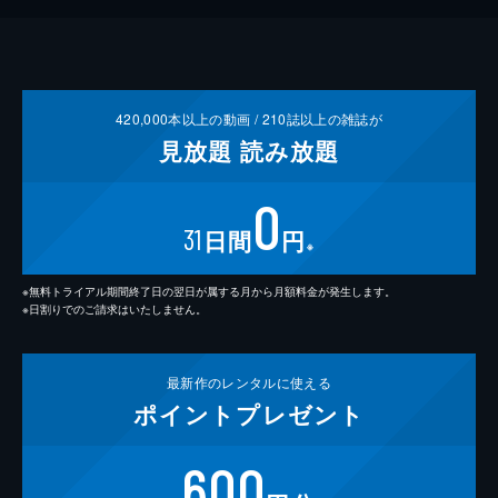
420,000
本以上の動画 /
210
誌以上の雑誌が
見放題
読み放題
0
31
日間
円
※
※無料トライアル期間終了日の翌日が属する月から月額料金が発生します。
※日割りでのご請求はいたしません。
最新作の
レンタルに使える
ポイント
プレゼント
600