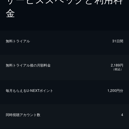
金
無料トライアル
31日間
無料トライアル後の⽉額料金
2,189円
（税込）
毎⽉もらえるU-NEXTポイント
1,200円分
同時視聴アカウント数
4