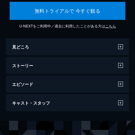
無料トライアルで 今すぐ観る
U-NEXTをご利用中／過去に利用したことがある方は
こちら
見どころ
ストーリー
エピソード
遠すぎた橋
キャスト・スタッフ
176分
出演
ブラウニング中将
ダーク・ボガード
アーカート少将
ショーン・コネリー