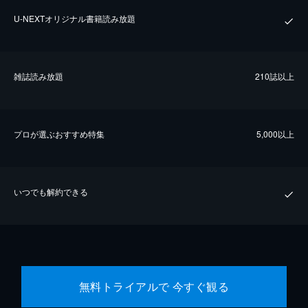
U-NEXTオリジナル書籍読み放題
雑誌読み放題
210誌以上
プロが選ぶおすすめ特集
5,000以上
いつでも解約できる
無料トライアルで 今すぐ観る