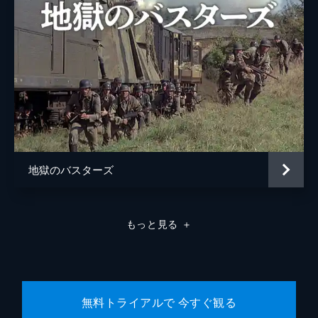
原作
コーネリアス・ライアン
音楽
ジョン・アディソン
製作
ジョセフ・Ｅ・レヴィン
リチャード・Ｐ・レヴィン
地獄のバスターズ
もっと見る
＋
無料トライアルで 今すぐ観る