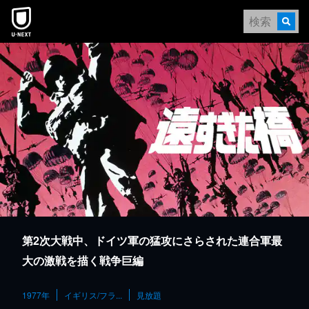
本文へスキップ
第2次大戦中、ドイツ軍の猛攻にさらされた連合軍最
大の激戦を描く戦争巨編
1977年
イギリス/フラ...
見放題