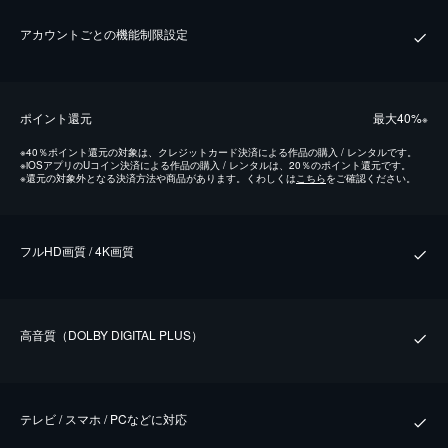
アカウントごとの機能制限設定
ポイント還元
最⼤40%
※
※
40％ポイント還元の対象は、クレジットカード決済による作品の購入 / レンタルです。
※
iOSアプリのUコイン決済による作品の購入 / レンタルは、20％のポイント還元です。
※
還元の対象外となる決済方法や商品があります。くわしくは
こちら
をご確認ください。
フルHD画質 / 4K画質
⾼⾳質（DOLBY DIGITAL PLUS）
テレビ / スマホ / PCなどに対応