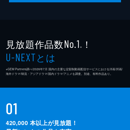
見放題作品数
！
No.1
※
とは
U-NEXT
※GEM Partners調べ/2026年7⽉ 国内の主要な定額制動画配信サービスにおける洋画/邦画/
海外ドラマ/韓流・アジアドラマ/国内ドラマ/アニメを調査。別途、有料作品あり。
01
420,000
本以上が見放題！