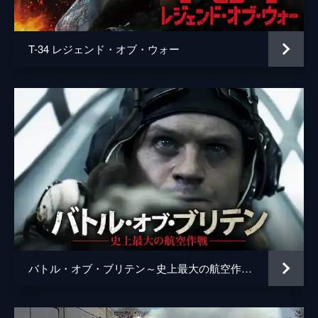
ジェレミー・ケンプ
ピーター・フェイバー
T-34 レジェンド・オブ・ウォー
グラース大尉
ニコラス・キャンベル
ベン・クロス
軍医
アーサー・ヒル
ケイト
リヴ・ウルマン
ルントシュテット元帥
ウォルフガング・プライス
バンドルール少佐
マイケル・バーン
デンホルム・エリオット
デイラー少将
ポール・マクスウェル
バトル・オブ・ブリテン～史上最大の航空作戦～
監督
リチャード・アッテンボロー
脚本
ウィリアム・ゴールドマン