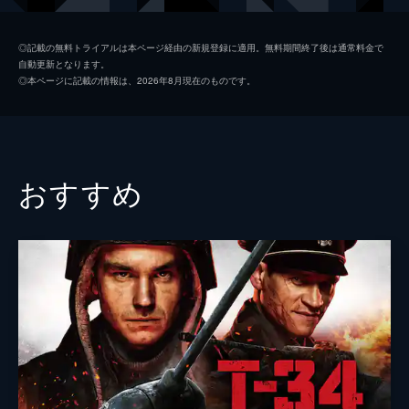
バンドルール中佐
マイケル・ケイン
◎記載の無料トライアルは本ページ経由の新規登録に適用。無料期間終了後は通常料金で
自動更新となります。
ソサボフスキー准将
ジーン・ハックマン
◎本ページに記載の情報は、2026年8月現在のものです。
スタウト大佐
エリオット・グールド
フロスト中佐
アンソニー・ホプキンス
ドーハン軍曹
ジェームズ・カーン
おすすめ
ギャビン准将
ライアン・オニール
クック少佐
ロバート・レッドフォード
ホロックス中将
エドワード・フォックス
ビットリッヒ中将
マクシミリアン・シェル
ルートヴィヒ少将
ハーディ・クリューガー
スパンダー
ローレンス・オリヴィエ