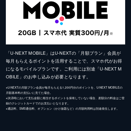
「U-NEXT MOBILE」はU-NEXTの「月額プラン」会員が
毎月もらえるポイントを活用することで、スマホ代がお得
になるモバイルプランです。ご利用には別途「U-NEXT M
OBILE」のお申し込みが必要となります。
※U-NEXTの月額プラン会員が毎月もらえる1,200円分のポイントを、U-NEXT MOBILEの
月額基本料の支払いに充てた場合。
※決済時において支払金額に相当するポイントを保有していない場合、差額分の料金はご登
録のクレジットカードでのお支払いとなります。
※通話料、SMS通信料、オプション（かけ放題など）の月額利用料は別途発生します。