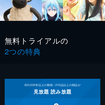
無料トライアルの
2つの特典
420,000
本以上の動画 /
210
誌以上の雑誌が
見放題
読み放題