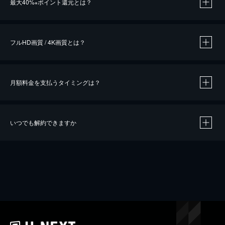
最大40%
ポイント還元とは？
※
※
作品によって必要なポイントが異なります。
フルHD画質 / 4K画質とは？
月額料金を支払うタイミングは？
※
40％ポイント還元の対象は、クレジットカード決済による作品の購入 / レンタルです。
※
iOSアプリのUコイン決済による作品の購入 / レンタルは、20％のポイント還元です。
※
還元の対象外となる決済方法や商品があります。くわしくは
こちら
をご確認ください。
いつでも解約できますか
こちら