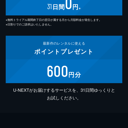
0
31
日間
円
※
※無料トライアル期間終了日の翌日が属する月から月額料金が発生します。
※日割りでのご請求はいたしません。
最新作の
レンタルに使える
ポイント
プレゼント
600
円分
U-NEXTがお届けするサービスを、31日間ゆっくりと
お試しください。