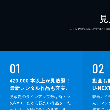
見
※GEM Partners調べ/20
01
02
420,000
本以上が見放題！
動画も
最新レンタル作品も充実。
U-NE
見放題のラインアップ数は断トツ
映画 / 
のNo.1。だから観たい作品を、た
ん、マンガ 
っぷり、お得に楽しめます。ま
豊富にラ