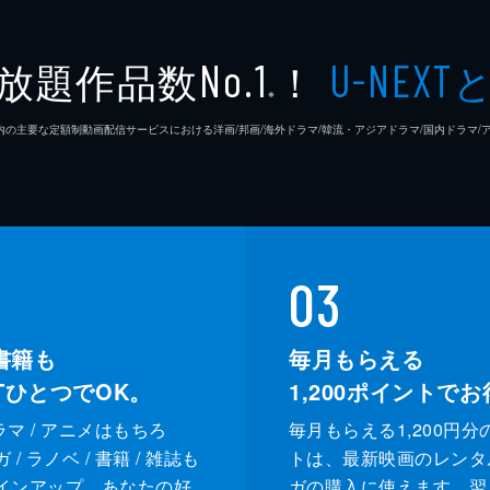
放題作品数
！
No.1
U-NEXT
※
26年7⽉ 国内の主要な定額制動画配信サービスにおける洋画/邦画/海外ドラマ/韓流・アジアドラマ/国内ドラ
03
書籍も
毎月もらえる
XTひとつでOK。
1,200
ポイントでお
ドラマ / アニメはもちろ
毎月もらえる1,200円分
/ ラノベ / 書籍 / 雑誌も
トは、最新映画のレンタ
インアップ。あなたの好
ガの購入に使えます。翌