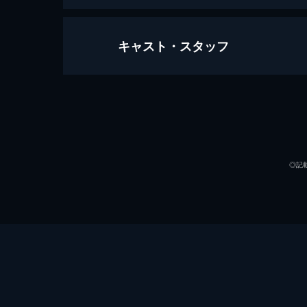
キャスト・スタッフ
悪のクロニクル
102分
出演
◎記
監督
脚本