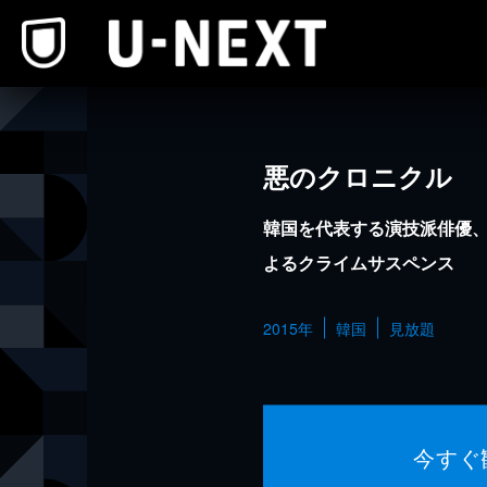
本文へスキップ
悪のクロニクル
韓国を代表する演技派俳優
よるクライムサスペンス
2015年
韓国
見放題
今すぐ