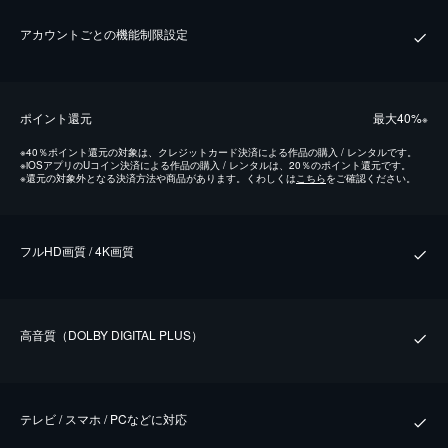
アカウントごとの機能制限設定
ポイント還元
最⼤40%
※
※
40％ポイント還元の対象は、クレジットカード決済による作品の購入 / レンタルです。
※
iOSアプリのUコイン決済による作品の購入 / レンタルは、20％のポイント還元です。
※
還元の対象外となる決済方法や商品があります。くわしくは
こちら
をご確認ください。
フルHD画質 / 4K画質
⾼⾳質（DOLBY DIGITAL PLUS）
テレビ / スマホ / PCなどに対応