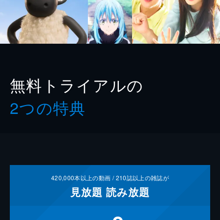
無料トライアルの
2つの特典
420,000
本以上の動画 /
210
誌以上の雑誌が
見放題
読み放題