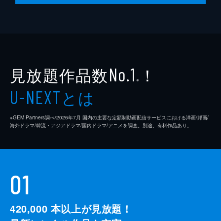
見放題作品数
！
No.1
※
とは
U-NEXT
※GEM Partners調べ/2026年7⽉ 国内の主要な定額制動画配信サービスにおける洋画/邦画/
海外ドラマ/韓流・アジアドラマ/国内ドラマ/アニメを調査。別途、有料作品あり。
01
420,000
本以上が見放題！