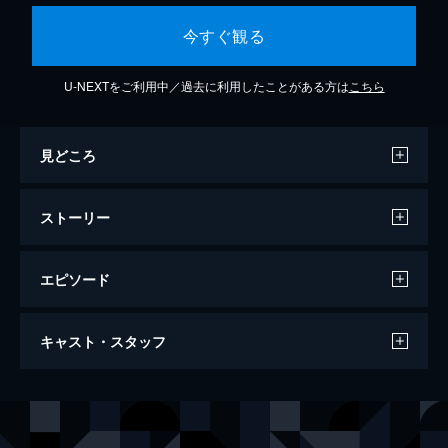
今すぐ観る
U-NEXTをご利用中／過去に利用したことがある方は
こちら
見どころ
ストーリー
エピソード
KIDS
キャスト・スタッフ
109分
出演
アサト
小池徹平
タケオ
玉木宏