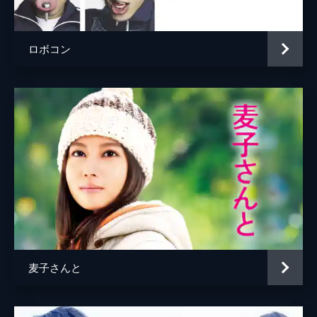
小野響子
斉藤由貴
神田幸助
泉谷しげる
ロボコン
監督
荻島達也
脚本
坂東賢治
原作
乙一
音楽
池頼広
麦子さんと