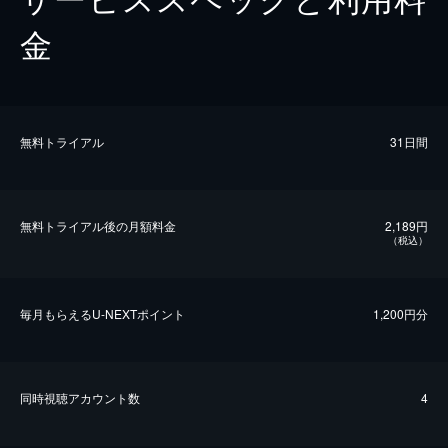
金
無料トライアル
31日間
無料トライアル後の⽉額料金
2,189円
（税込）
毎⽉もらえるU-NEXTポイント
1,200円分
同時視聴アカウント数
4