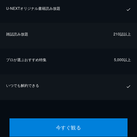
U-NEXTオリジナル書籍読み放題
雑誌読み放題
210誌以上
プロが選ぶおすすめ特集
5,000以上
いつでも解約できる
今すぐ観る