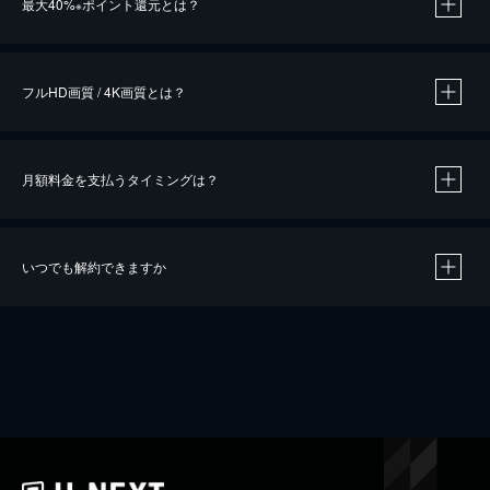
最大40%
ポイント還元とは？
※
※
作品によって必要なポイントが異なります。
フルHD画質 / 4K画質とは？
月額料金を支払うタイミングは？
※
40％ポイント還元の対象は、クレジットカード決済による作品の購入 / レンタルです。
※
iOSアプリのUコイン決済による作品の購入 / レンタルは、20％のポイント還元です。
※
還元の対象外となる決済方法や商品があります。くわしくは
こちら
をご確認ください。
いつでも解約できますか
こちら