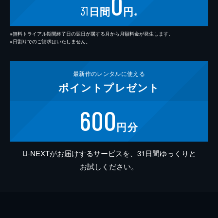
0
31
日間
円
※
※無料トライアル期間終了日の翌日が属する月から月額料金が発生します。
※日割りでのご請求はいたしません。
最新作の
レンタルに使える
ポイント
プレゼント
600
円分
U-NEXTがお届けするサービスを、31日間ゆっくりと
お試しください。