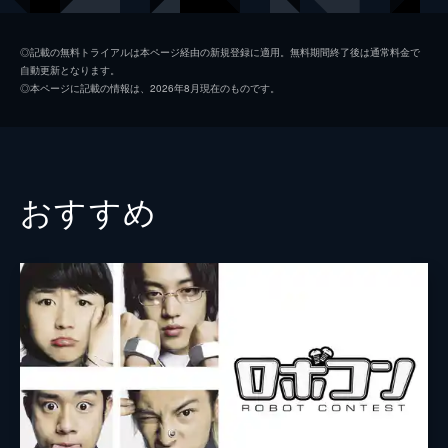
シホ
栗山千明
◎記載の無料トライアルは本ページ経由の新規登録に適用。無料期間終了後は通常料金で
自動更新となります。
永岡佑
◎本ページに記載の情報は、2026年8月現在のものです。
岡あゆみ
飛田光里
桑代貴明
おすすめ
川辺菜月
新妻さと子
おおさこしげお
大塩ゴウ
タカ・コンドー
仲野茂