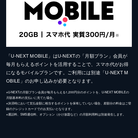
「U-NEXT MOBILE」はU-NEXTの「月額プラン」会員が
毎月もらえるポイントを活用することで、スマホ代がお得
になるモバイルプランです。ご利用には別途「U-NEXT M
OBILE」のお申し込みが必要となります。
※U-NEXTの月額プラン会員が毎月もらえる1,200円分のポイントを、U-NEXT MOBILEの
月額基本料の支払いに充てた場合。
※決済時において支払金額に相当するポイントを保有していない場合、差額分の料金はご登
録のクレジットカードでのお支払いとなります。
※通話料、SMS通信料、オプション（かけ放題など）の月額利用料は別途発生します。