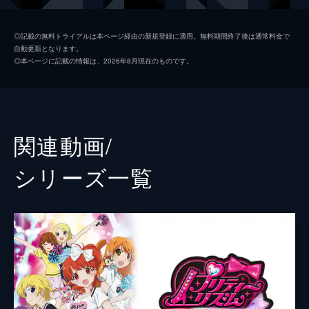
のアイドル・真中らぁらと出会う。
虹色にの
大地葉
24分
◎記載の無料トライアルは本ページ経由の新規登録に適用。無料期間終了後は通常料金で
自動更新となります。
第2話 ここ掘れ、アイドル
幸多みちる
山田唯菜
◎本ページに記載の情報は、2026年8月現在のものです。
ゆいはパパラ宿にできたばかりのプリパラで
夢川ショウゴ
山下誠一郎
アイドルデビューの夢を実現させた。そし
て、プリパラをもっと活気づけようと意気込
三鷹アサヒ
小林竜之
むゆいとらぁらだったが、ひょんなことから
ゆいがプリパラに行けなくなってしまう。
高瀬コヨイ
土田玲央
関連動画/
24分
南みれぃ
芹澤優
第3話 ゆめかわ！メイキングドラマ！
シリーズ⼀覧
ゆいは6月に行われるプリパラの大会に向け
北条そふぃ
久保田未夢
てメイキングドラマを考えていた。豊かな想
像力でたくさんの案が思い浮かぶがどれもイ
東堂シオン
山北早紀
マイチで、そんな彼女に先輩アイドルである
ドロシー・ウェスト
澁谷梓希
らぁらもさまざまなアドバイスをするが…。
24分
レオナ・ウェスト
若井友希
第4話 まいどぷり！みれぃやで！
パパラ宿のプリパラはアイドルやお店も少な
黒須あろま
牧野由依
く、寂しい雰囲気に包まれていた。それをゆ