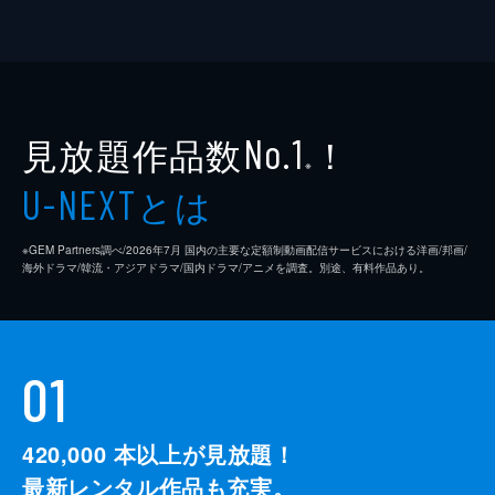
見放題作品数
！
No.1
※
とは
U-NEXT
※GEM Partners調べ/2026年7⽉ 国内の主要な定額制動画配信サービスにおける洋画/邦画/
海外ドラマ/韓流・アジアドラマ/国内ドラマ/アニメを調査。別途、有料作品あり。
01
420,000
本以上が見放題！
最新レンタル作品も充実。