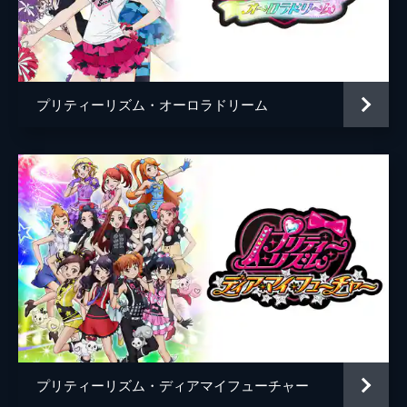
白玉みかん
渡部優衣
いとらぁらが何とか盛り上げようとするがな
かなか上手にいかない。そんな中、神アイド
ガァルル
真田アサミ
ル・みれぃがパパラ宿に遊びに来ることに。
24分
ファララ
佐藤あずさ
第5話 プニコンのマネージャー修行クマ！
プリティーリズム・オーロラドリーム
ガァララ
黒沢ともよ
ゆいとらぁらはレッスンに励もうと、レッス
ン室の予約をプニコンに頼む。しかし、予約
華園しゅうか
朝日奈丸佳
の仕方を知らないプニコンに困った2人は、
パラ宿からやって来たクマにマネージャーの
華園みあ
大久保瑠美
先輩としてプニコンの指導をお願いする。
監督
森脇真琴
24分
第6話 ユメユメ！？男プリ潜入！
キャラクターデザイン
原将治
プリパラを訪れる女の子が少しずつ増えてき
Cha Sang Hoon
たものの、パパラ宿ではダンプリの方が圧倒
的に人気だった。どうすれば女の子の心を掴
原作
タカラトミーアーツ
めるのか。ゆいとらぁらはそのヒントを得る
ためにダンプリへ潜入する。
シンソフィア
24分
プリティーリズム・ディアマイフューチャー
キャラクター原案
金谷有希子
第7話 そふぃがやってクール！