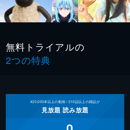
無料トライアルの
2つの特典
420,000
本以上の動画 /
210
誌以上の雑誌が
見放題
読み放題
0