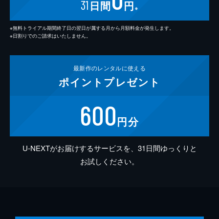
31
日間
円
※
※無料トライアル期間終了日の翌日が属する月から月額料金が発生します。
※日割りでのご請求はいたしません。
最新作の
レンタルに使える
ポイント
プレゼント
600
円分
U-NEXTがお届けするサービスを、31日間ゆっくりと
お試しください。