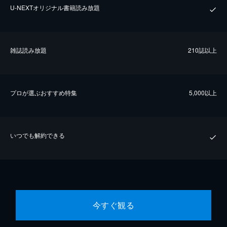
U-NEXTオリジナル書籍読み放題
雑誌読み放題
210誌以上
プロが選ぶおすすめ特集
5,000以上
いつでも解約できる
今すぐ観る