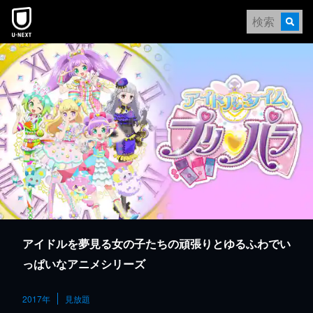
本文へスキップ
アイドルを夢見る女の子たちの頑張りとゆるふわでい
っぱいなアニメシリーズ
2017年
見放題