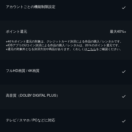
アカウントごとの機能制限設定
ポイント還元
最⼤40%
※
※
40％ポイント還元の対象は、クレジットカード決済による作品の購入 / レンタルです。
※
iOSアプリのUコイン決済による作品の購入 / レンタルは、20％のポイント還元です。
※
還元の対象外となる決済方法や商品があります。くわしくは
こちら
をご確認ください。
フルHD画質 / 4K画質
⾼⾳質（DOLBY DIGITAL PLUS）
テレビ / スマホ / PCなどに対応