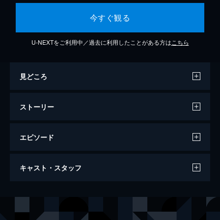
今すぐ観る
U-NEXTをご利用中／過去に利用したことがある方は
こちら
見どころ
ストーリー
エピソード
第1話 ゆめかわアイドル始めちゃいまし
キャスト・スタッフ
た！？
パパラ宿に住む小学6年生・夢川ゆいは、女
の子の憧れであるアイドルテーマパーク「プ
声の出演
真中らぁら
茜屋日海夏
リパラ」に行くことを夢見ていた。そんなあ
る日、ゆいはパラ宿にあるプリパラで大人気
夢川ゆい
伊達朱里紗