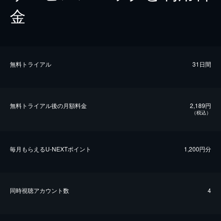
金
無料トライアル
31日間
無料トライアル後の⽉額料金
2,189円
（税込）
毎⽉もらえるU-NEXTポイント
1,200円分
同時視聴アカウント数
4