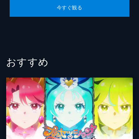
第10話 助っ人アイドル始めたっす！
今すぐ観る
ゆいとらぁらはにのにアイドルデビューして
もらうため、今日もスカウトに向かう。当の
にのは2人の熱意に尊敬しつつも、アイドル
デビューに興味がない様子だった。そんな
時、意外な人物がにのの心を揺さぶり…。
24分
おすすめ