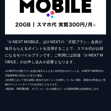
「U-NEXT MOBILE」はU-NEXTの「月額プラン」会員が
毎月もらえるポイントを活用することで、スマホ代がお得
になるモバイルプランです。ご利用には別途「U-NEXT M
OBILE」のお申し込みが必要となります。
※U-NEXTの月額プラン会員が毎月もらえる1,200円分のポイントを、U-NEXT MOBILEの
月額基本料の支払いに充てた場合。
※決済時において支払金額に相当するポイントを保有していない場合、差額分の料金はご登
録のクレジットカードでのお支払いとなります。
※通話料、SMS通信料、オプション（かけ放題など）の月額利用料は別途発生します。