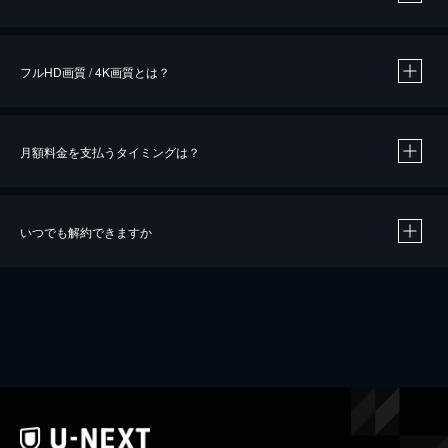
※
作品によって必要なポイントが異なります。
フルHD画質 / 4K画質とは？
月額料金を支払うタイミングは？
※
40％ポイント還元の対象は、クレジットカード決済による作品の購入 / レンタルです。
※
iOSアプリのUコイン決済による作品の購入 / レンタルは、20％のポイント還元です。
※
還元の対象外となる決済方法や商品があります。くわしくは
こちら
をご確認ください。
いつでも解約できますか
こちら