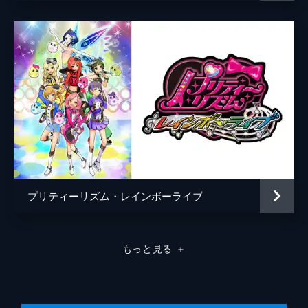
ゆいとらぁらがプリパラの紹介番組を持たせ
音楽
はまたけし
てもらえることに。そして、神アイドル・そ
ふぃがパパラ宿にやって来ると聞いた2人
渡部チェル
は、彼女の来訪をプリパラの集客に繋げよう
とさまざまな企画を用意するが…。
アニメーション制作
DONGWOO A & E
24分
タツノコプロ
第8話 ライスをねらえ！
パパラ宿で開催されるプリパラの大会の参加
資格はパパラ宿でデビューした新人のみ。現
状でその資格を持つのはゆいのみだった。ゆ
いはらぁらと共に大会開催を目指して、アイ
ドルのスカウトに一層力を入れ始める。
24分
プリティーリズム・レインボーライブ
第9話 おしゃれスタジオ始めたっての
閑散としているプリパラの噴水広場にメイク
の店をオープンさせようと、ゆいとらぁらは
もっと見る
＋
チアガールのちあこをメイクアップアーティ
ストに勧誘する。最初は乗り気ではなかった
ちあこだが、次第に楽しさを見出していく。
24分