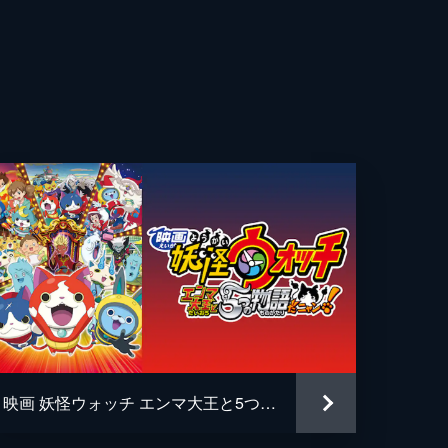
一
奈
冴
ツコ
映画 妖怪ウォッチ エンマ大王と5つの物語だニャン！
とり