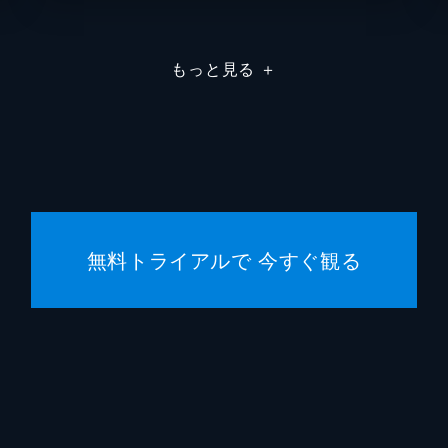
フユニャン
梶裕貴
もっと見る
＋
コアラニャン
潘めぐ
ウシロ
横井健
日野晃
無料トライアルで 今すぐ観る
加藤陽
レベル
西郷憲
オー・