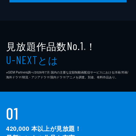
見放題作品数
！
No.1
※
とは
U-NEXT
※GEM Partners調べ/2026年7⽉ 国内の主要な定額制動画配信サービスにおける洋画/邦画/
海外ドラマ/韓流・アジアドラマ/国内ドラマ/アニメを調査。別途、有料作品あり。
01
420,000
本以上が見放題！