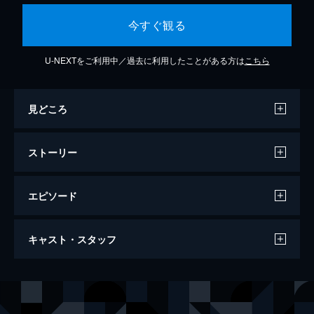
今すぐ観る
U-NEXTをご利用中／過去に利用したことがある方は
こちら
見どころ
ストーリー
エピソード
我が道を往く
キャスト・スタッフ
126分
出演
ビング・クロスビー
バリー・フィッツジェラルド