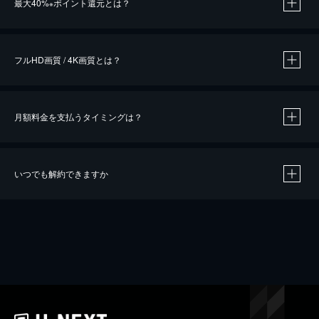
最大40%
ポイント還元とは？
※
※
作品によって必要なポイントが異なります。
フルHD画質 / 4K画質とは？
月額料金を支払うタイミングは？
※
40％ポイント還元の対象は、クレジットカード決済による作品の購入 / レンタルです。
※
iOSアプリのUコイン決済による作品の購入 / レンタルは、20％のポイント還元です。
※
還元の対象外となる決済方法や商品があります。くわしくは
こちら
をご確認ください。
いつでも解約できますか
こちら