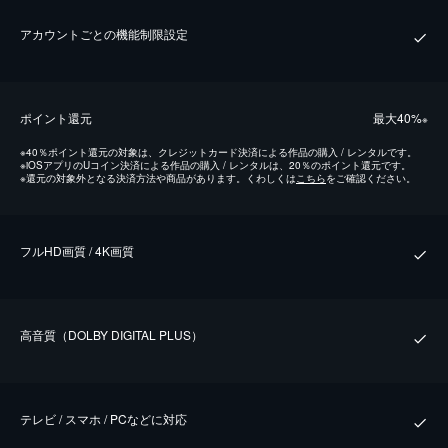
アカウントごとの機能制限設定
ポイント還元
最⼤40%
※
※
40％ポイント還元の対象は、クレジットカード決済による作品の購入 / レンタルです。
※
iOSアプリのUコイン決済による作品の購入 / レンタルは、20％のポイント還元です。
※
還元の対象外となる決済方法や商品があります。くわしくは
こちら
をご確認ください。
フルHD画質 / 4K画質
⾼⾳質（DOLBY DIGITAL PLUS）
テレビ / スマホ / PCなどに対応