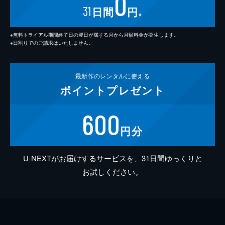
0
31
日間
円
※
※無料トライアル期間終了日の翌日が属する月から月額料金が発生します。
※日割りでのご請求はいたしません。
最新作の
レンタルに使える
ポイント
プレゼント
600
円分
U-NEXTがお届けするサービスを、31日間ゆっくりと
お試しください。