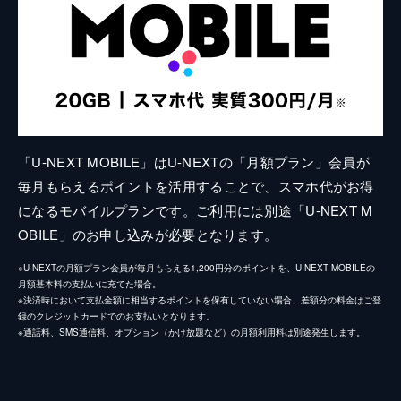
「U-NEXT MOBILE」はU-NEXTの「月額プラン」会員が
毎月もらえるポイントを活用することで、スマホ代がお得
になるモバイルプランです。ご利用には別途「U-NEXT M
OBILE」のお申し込みが必要となります。
※U-NEXTの月額プラン会員が毎月もらえる1,200円分のポイントを、U-NEXT MOBILEの
月額基本料の支払いに充てた場合。
※決済時において支払金額に相当するポイントを保有していない場合、差額分の料金はご登
録のクレジットカードでのお支払いとなります。
※通話料、SMS通信料、オプション（かけ放題など）の月額利用料は別途発生します。