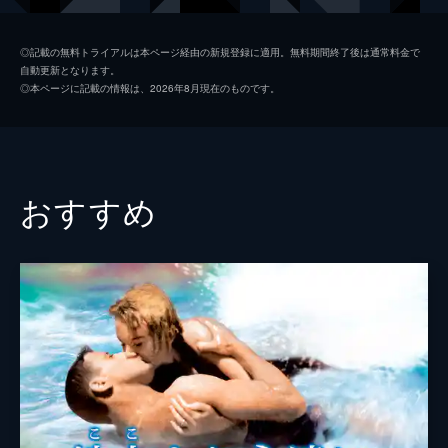
リーゼ・スティーヴンス
◎記載の無料トライアルは本ページ経由の新規登録に適用。無料期間終了後は通常料金で
自動更新となります。
ジーン・ロックハート
◎本ページに記載の情報は、2026年8月現在のものです。
フランク・マクヒュー
ジーン・ヘザー
ジェームズ・ブラウン
おすすめ
ポーター・ホール
フォーチュニオ・ボナノヴァ
監督
レオ・マッケリー
脚本
フランク・バトラー
フランク・キャヴェット
原作
レオ・マッケリー