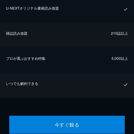
U-NEXTオリジナル書籍読み放題
雑誌読み放題
210誌以上
プロが選ぶおすすめ特集
5,000以上
いつでも解約できる
今すぐ観る