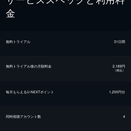
金
無料トライアル
31日間
無料トライアル後の⽉額料金
2,189円
（税込）
毎⽉もらえるU-NEXTポイント
1,200円分
同時視聴アカウント数
4