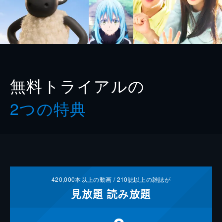
無料トライアルの
2つの特典
420,000
本以上の動画 /
210
誌以上の雑誌が
見放題
読み放題