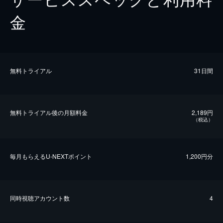
金
無料トライアル
31日間
無料トライアル後の⽉額料金
2,189円
（税込）
毎⽉もらえるU-NEXTポイント
1,200円分
同時視聴アカウント数
4