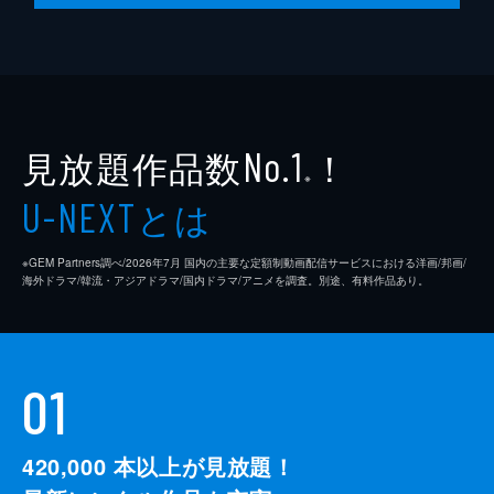
見放題作品数
！
No.1
※
とは
U-NEXT
※GEM Partners調べ/2026年7⽉ 国内の主要な定額制動画配信サービスにおける洋画/邦画/
海外ドラマ/韓流・アジアドラマ/国内ドラマ/アニメを調査。別途、有料作品あり。
01
420,000
本以上が見放題！