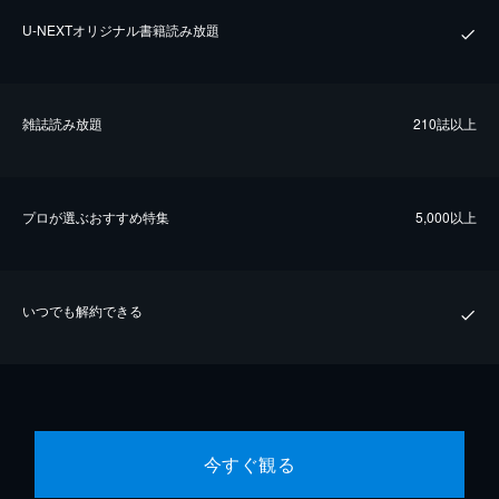
U-NEXTオリジナル書籍読み放題
雑誌読み放題
210誌以上
プロが選ぶおすすめ特集
5,000以上
いつでも解約できる
今すぐ観る