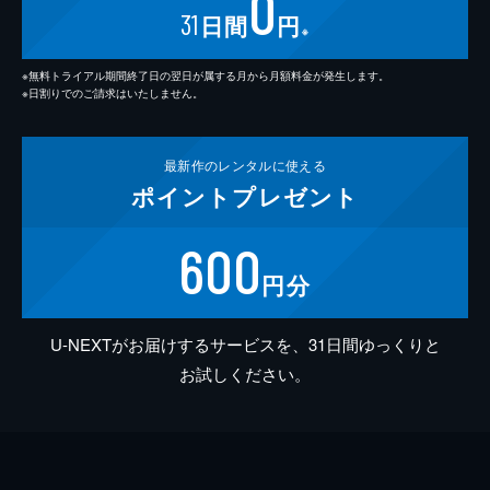
0
31
日間
円
※
※無料トライアル期間終了日の翌日が属する月から月額料金が発生します。
※日割りでのご請求はいたしません。
最新作の
レンタルに使える
ポイント
プレゼント
600
円分
U-NEXTがお届けするサービスを、31日間ゆっくりと
お試しください。