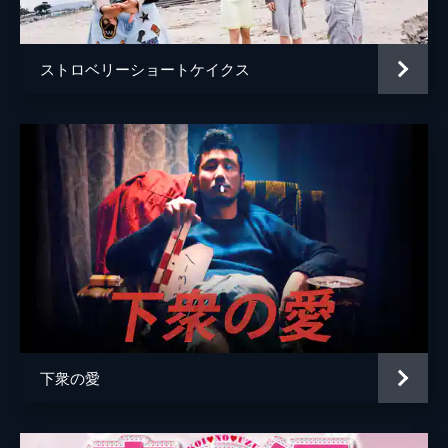
監督
小林稔昌
脚本
安部裕之
ストロベリーショートケイクス
原作
中川学
下衆の愛