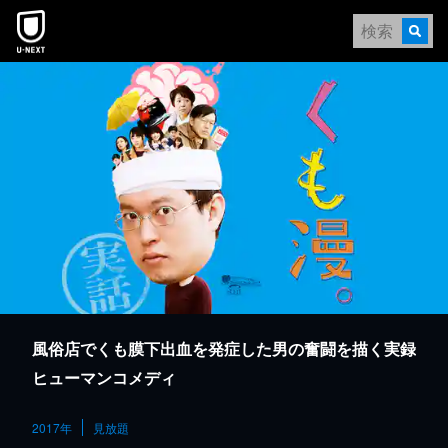
本文へスキップ
風俗店でくも膜下出血を発症した男の奮闘を描く実録
ヒューマンコメディ
2017年
見放題