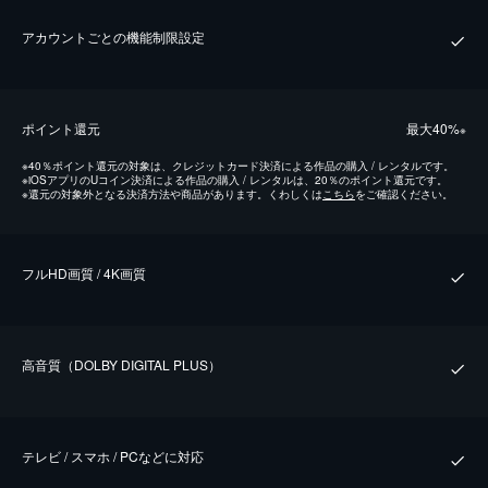
アカウントごとの機能制限設定
ポイント還元
最⼤40%
※
※
40％ポイント還元の対象は、クレジットカード決済による作品の購入 / レンタルです。
※
iOSアプリのUコイン決済による作品の購入 / レンタルは、20％のポイント還元です。
※
還元の対象外となる決済方法や商品があります。くわしくは
こちら
をご確認ください。
フルHD画質 / 4K画質
⾼⾳質（DOLBY DIGITAL PLUS）
テレビ / スマホ / PCなどに対応