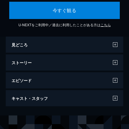
今すぐ観る
U-NEXTをご利用中／過去に利用したことがある方は
こちら
見どころ
ストーリー
エピソード
くも漫。
キャスト・スタッフ
90分
出演
中川学
脳みそ夫
風俗嬢・ゆのあ
柳英里紗