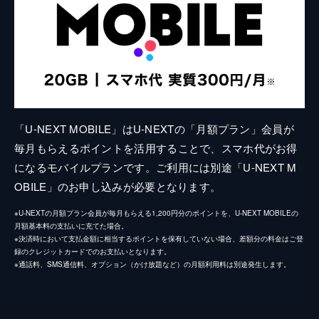
「U-NEXT MOBILE」はU-NEXTの「月額プラン」会員が
毎月もらえるポイントを活用することで、スマホ代がお得
になるモバイルプランです。ご利用には別途「U-NEXT M
OBILE」のお申し込みが必要となります。
※U-NEXTの月額プラン会員が毎月もらえる1,200円分のポイントを、U-NEXT MOBILEの
月額基本料の支払いに充てた場合。
※決済時において支払金額に相当するポイントを保有していない場合、差額分の料金はご登
録のクレジットカードでのお支払いとなります。
※通話料、SMS通信料、オプション（かけ放題など）の月額利用料は別途発生します。