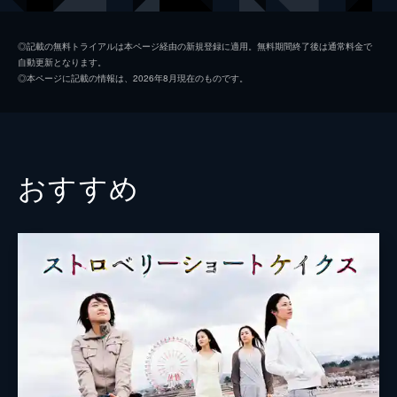
学の妹・敦子
沖ちづる
◎記載の無料トライアルは本ページ経由の新規登録に適用。無料期間終了後は通常料金で
自動更新となります。
石毛医師
板橋駿谷
◎本ページに記載の情報は、2026年8月現在のものです。
遠藤さん
坂田聡
学の母
立石涼子
学の父
平田満
おすすめ
大高洋夫
木下あゆ美
キキ花香
永井響
大久保綾乃
ＴＥＲＵ