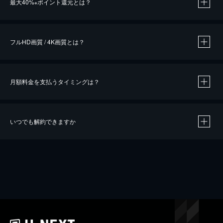
最大40%
ポイント還元とは？
※
※
作品によって必要なポイントが異なります。
フルHD画質 / 4K画質とは？
月額料金を支払うタイミングは？
※
40％ポイント還元の対象は、クレジットカード決済による作品の購入 / レンタルです。
※
iOSアプリのUコイン決済による作品の購入 / レンタルは、20％のポイント還元です。
※
還元の対象外となる決済方法や商品があります。くわしくは
こちら
をご確認ください。
いつでも解約できますか
こちら