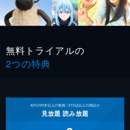
無料トライアルの
2つの特典
420,000
本以上の動画 /
210
誌以上の雑誌が
見放題
読み放題