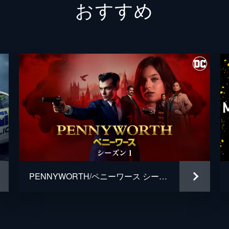
おすすめ
リズ・
1人であったジュリアナの事務所に忍び込む。そこで彼は隠し
メアリ
、生存していたマークは、デイジーへの仕返しを狙っていた。
デイヴ
ケヴィ
準備が進む中、立ち会いを断ったライアンはテオの捜査を行っ
たキャロルは、隙を突いて人質を取り、ライアンに対してメッ
PENNYWORTH/ペニーワース シーズン１