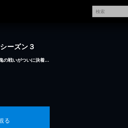
 シーズン３
人鬼の戦いがついに決着…
観る