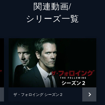
関連動画/
人の特定を急ぐ。一方、ライアンの発言に怒りを覚えたマーク
グウェン
ズレイ
シリーズ⼀覧
アーサー・ストラウス
グレッ
テオ・ノーブル
マイケ
て殺害した殺人鬼夫婦・カイルとデイジー。マークと共に消防
マルコ
害する。マックスはかつて父親が勤めていた場所を襲われ、動
ロブ・
ゲイリ
始まる。証人として法廷に立ったライアンは、弁護側から予定
ニコー
また、過去に関係を持っていた証人のキャリー・クックが何者
メアリ
ザ・フォロイング シーズン２
シルヴ