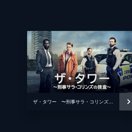
44分
第9話 闇の配達人
逃亡したテオはストラウスの弁護団の
あったノートを盗み出す。その一方で
44分
第10話 大鴉
製作
キャロルの死刑執行日を迎える。その
いた。身体検査を受けるため監房を出
ージを流す。
44分
ザ・タワー 〜刑事サラ・コリンズの捜査〜