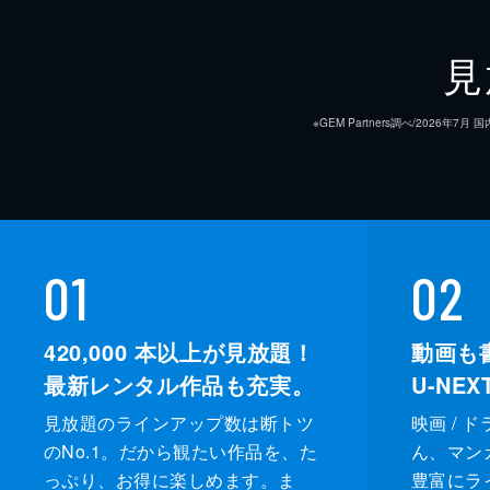
見
※GEM Partners調べ/20
01
02
420,000
本以上が見放題！
動画も
最新レンタル作品も充実。
U-NE
見放題のラインアップ数は断トツ
映画 / 
のNo.1。だから観たい作品を、た
ん、マンガ 
っぷり、お得に楽しめます。ま
豊富にラ