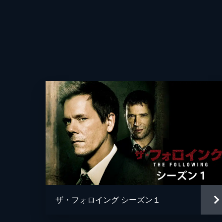
を否定。過去の類似殺人事件から、犯
記者を拉致する。
43分
第4話 殺人の企み
レジーという大学生を事故に見せかけ
監督
に侵入すると、さらに消防士4人を殺
する。
44分
第5話 不都合な証人
キャロルの恩師・ストラウスの裁判が
の証拠が出たことに動揺を隠せない。
に拉致される。
ザ・フォロイング シーズン１
44分