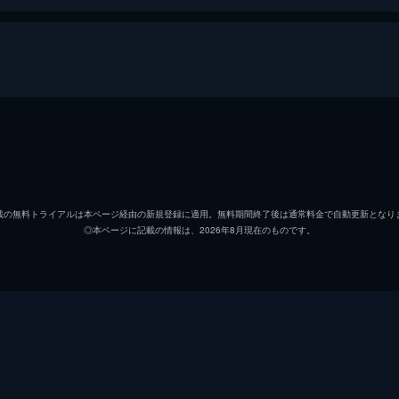
・キャロルが再逮捕されて1年が経過。彼の死刑執行が1カ月
殺人鬼が夫婦を殺害。現場にはライアンを名指しした血文字が
ライアン・ハーディ
ケヴィ
ジョー・キャロル
ジェー
載の無料トライアルは本ページ経由の新規登録に適用。無料期間終了後は通常料金で自動更新となり
◎本ページに記載の情報は、2026年8月現在のものです。
マイク・ウェストン
ショー
ジーに命じてライアンの同僚・クラークを拉致し、「今夜8時
ぬ」とメッセージを送る。一方、ライアンたちは必死に捜査を
エマ・ヒル（デニース・ハリス）
ヴァロ
マーク・グレイ
サム・
マックス・ハーディ
ジェシ
クの告白に関して、ライアンを追及する。だが、ライアンはこ