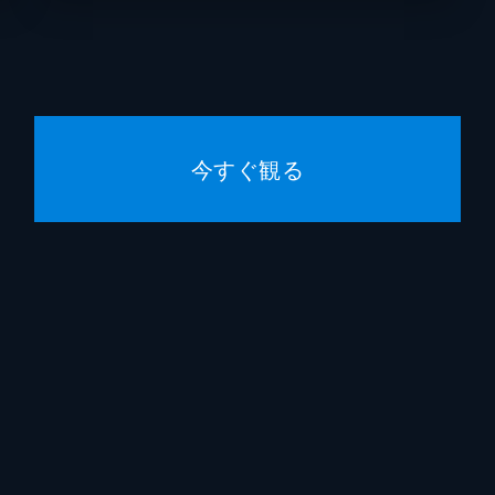
ンは収監中のキャロルを訪ね、彼が教え子にかくまわれている
デヴィ
たちは過去10年、失踪者が続出しているビーコンという町に
デヴィ
アレク
今すぐ観る
ブレッ
カンを護送する車を殺人鬼・テオが襲撃。ダンカンは逃亡し、
たクラークのため、メールを調べるマックスはセキュリティー
バリー
ブリン
ジェフ
たメンデスは早期退職を決意。しかし、ライアンの説得によっ
ルイスというマニテックの社員が怪しいとにらみ、リストの住
マリリ
マイケ