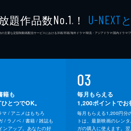
放題作品数
！
No.1
U-NEXT
※
26年7⽉ 国内の主要な定額制動画配信サービスにおける洋画/邦画/海外ドラマ/韓流・アジアドラマ/国内ドラ
03
書籍も
毎月もらえる
XTひとつでOK。
1,200
ポイントでお
ドラマ / アニメはもちろ
毎月もらえる1,200円分
/ ラノベ / 書籍 / 雑誌も
トは、最新映画のレンタ
インアップ。あなたの好
ガの購入に使えます。翌