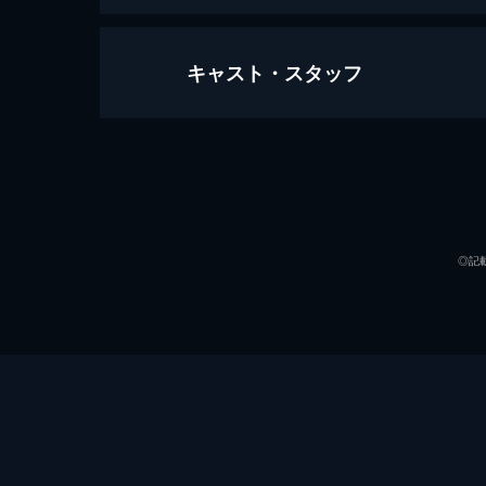
キャスト・スタッフ
第1話 新たなる血
殺人鬼にして殺人教団の教祖、ジョー
ずに迫ったある日、ホテルで3人組の
されていた。
出演
44分
第2話 箱の中の男
◎記
マークは、殺人鬼夫婦のカイルとデイ
でに真実を告白しないとクラークは死
ける。
44分
第3話 綻ぶ嘘
記者たちはマークに強要されたクラー