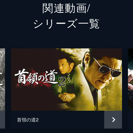
関連動画/
江戸川卍丸
シリーズ⼀覧
亜紗美
穂花
石橋保
蝶野正洋
千葉真一
辻裕之
辻裕之
首領の道2