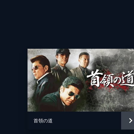
監督
脚本
首領の道