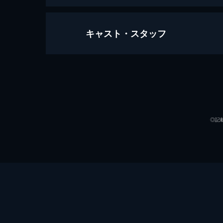
キャスト・スタッフ
首領の道9
83分
出演
◎記