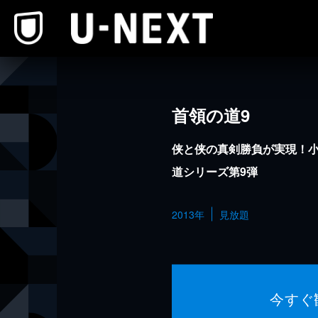
本文へスキップ
首領の道9
侠と侠の真剣勝負が実現！
道シリーズ第9弾
2013年
見放題
今すぐ