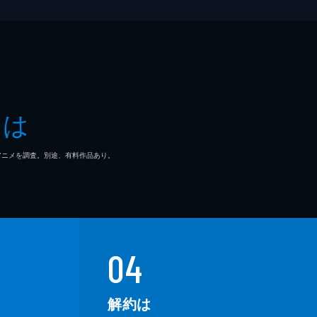
とは
マ/アニメを調査。別途、有料作品あり。
04
解約は