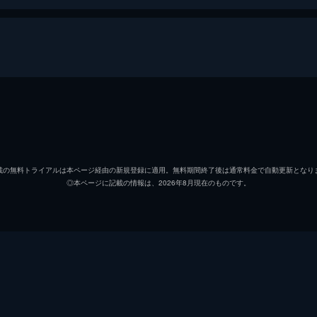
小沢仁志
松山鷹志
載の無料トライアルは本ページ経由の新規登録に適用。無料期間終了後は通常料金で自動更新となり
◎本ページに記載の情報は、2026年8月現在のものです。
舘昌美
高原知秀
結城友和
Koji