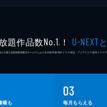
放題作品数
！
No.1
U-NEXT
※
26年7⽉ 国内の主要な定額制動画配信サービスにおける洋画/邦画/海外ドラマ/韓流・アジアドラマ/国内ドラ
03
書籍も
毎月もらえる