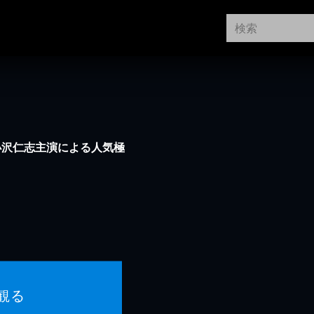
小沢仁志主演による人気極
観る