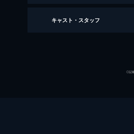
キャスト・スタッフ
ヌードの夜／愛は惜しみなく奪う 
145分
出演
◎記