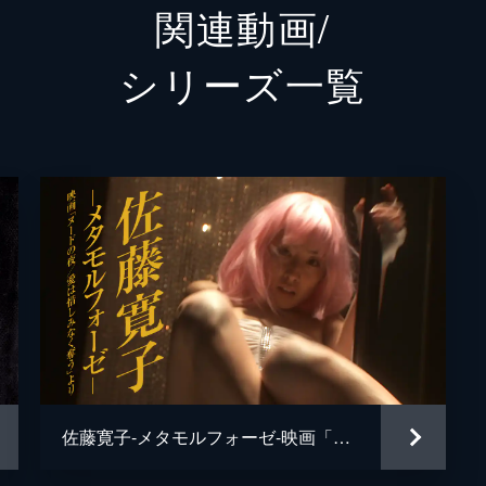
関連動画/
津田寛
シリーズ⼀覧
伊藤洋
山口祥
中山峻
美景
飯島大
矢沢幸
中野剛
佐藤寛子-メタモルフォーゼ-映画「ヌードの夜／愛は惜しみなく奪う」より
石井隆