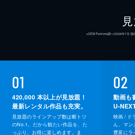
見
※GEM Partners調べ/20
01
02
420,000
本以上が見放題！
動画も
最新レンタル作品も充実。
U-NE
見放題のラインアップ数は断トツ
映画 / 
のNo.1。だから観たい作品を、た
ん、マンガ 
っぷり、お得に楽しめます。ま
豊富にラ