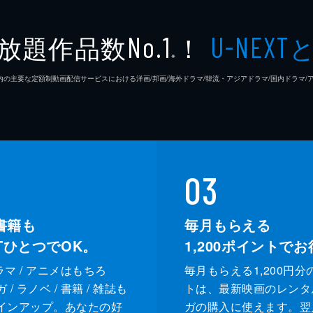
放題作品数
！
No.1
U-NEXT
※
26年7⽉ 国内の主要な定額制動画配信サービスにおける洋画/邦画/海外ドラマ/韓流・アジアドラマ/国内ドラ
03
書籍も
毎月もらえる
XTひとつでOK。
1,200
ポイントでお
ドラマ / アニメはもちろ
毎月もらえる1,200円分
/ ラノベ / 書籍 / 雑誌も
トは、最新映画のレンタ
インアップ。あなたの好
ガの購入に使えます。翌