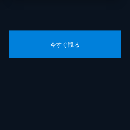
石井隆
安川午
池田宏
今すぐ観る
藤本款
石井隆