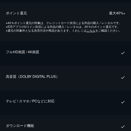
ポイント還元
最⼤40%
※
※
40％ポイント還元の対象は、クレジットカード決済による作品の購入 / レンタルです。
※
iOSアプリのUコイン決済による作品の購入 / レンタルは、20％のポイント還元です。
※
還元の対象外となる決済方法や商品があります。くわしくは
こちら
をご確認ください。
フルHD画質 / 4K画質
⾼⾳質（DOLBY DIGITAL PLUS）
テレビ / スマホ / PCなどに対応
ダウンロード機能