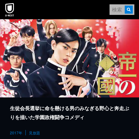
本文へスキップ
生徒会長選挙に命を懸ける男のみなぎる野心と奔走ぶ
りを描いた学園政権闘争コメディ
2017年
見放題