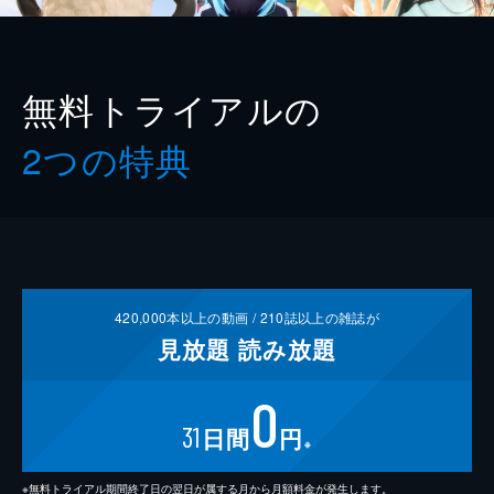
無料トライアルの
2つの特典
420,000
本以上の動画 /
210
誌以上の雑誌が
見放題
読み放題
0
31
日間
円
※
※無料トライアル期間終了日の翌日が属する月から月額料金が発生します。