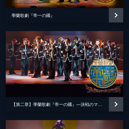
學蘭歌劇『帝一の國』
【第二章】學蘭歌劇『帝一の國』―決戦のマイムマイム―