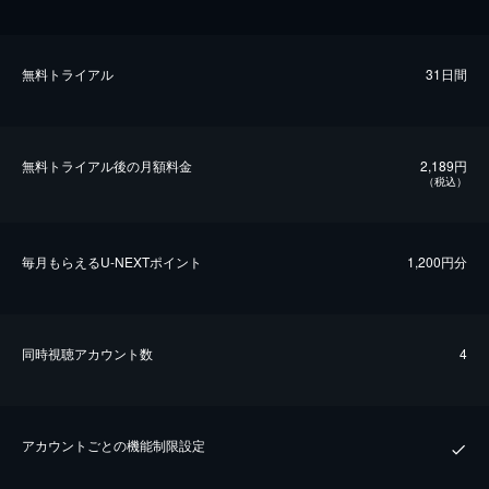
無料トライアル
31日間
無料トライアル後の⽉額料金
2,189円
（税込）
毎⽉もらえるU-NEXTポイント
1,200円分
同時視聴アカウント数
4
アカウントごとの機能制限設定