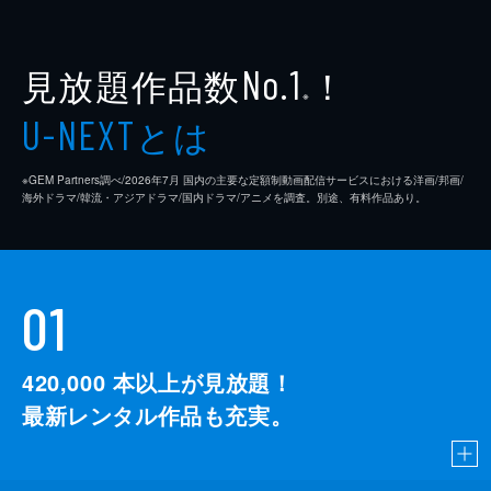
見放題作品数
！
No.1
※
とは
U-NEXT
※GEM Partners調べ/2026年7⽉ 国内の主要な定額制動画配信サービスにおける洋画/邦画/
海外ドラマ/韓流・アジアドラマ/国内ドラマ/アニメを調査。別途、有料作品あり。
01
420,000
本以上が見放題！
最新レンタル作品も充実。