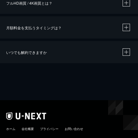
フルHD画質 / 4K画質とは？
月額料金を支払うタイミングは？
※
40％ポイント還元の対象は、クレジットカード決済による作品の購入 / レンタルです。
※
iOSアプリのUコイン決済による作品の購入 / レンタルは、20％のポイント還元です。
※
還元の対象外となる決済方法や商品があります。くわしくは
こちら
をご確認ください。
いつでも解約できますか
こちら
ホーム
会社概要
プライバシー
お問い合わせ