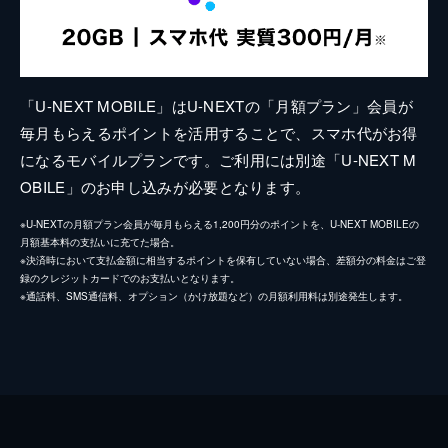
「U-NEXT MOBILE」はU-NEXTの「月額プラン」会員が
毎月もらえるポイントを活用することで、スマホ代がお得
になるモバイルプランです。ご利用には別途「U-NEXT M
OBILE」のお申し込みが必要となります。
※U-NEXTの月額プラン会員が毎月もらえる1,200円分のポイントを、U-NEXT MOBILEの
月額基本料の支払いに充てた場合。
※決済時において支払金額に相当するポイントを保有していない場合、差額分の料金はご登
録のクレジットカードでのお支払いとなります。
※通話料、SMS通信料、オプション（かけ放題など）の月額利用料は別途発生します。