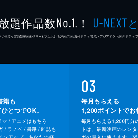
放題作品数
！
No.1
U-NEXT
※
26年7⽉ 国内の主要な定額制動画配信サービスにおける洋画/邦画/海外ドラマ/韓流・アジアドラマ/国内ドラ
03
書籍も
毎月もらえる
XTひとつでOK。
1,200
ポイントでお
ドラマ / アニメはもちろ
毎月もらえる1,200円分
/ ラノベ / 書籍 / 雑誌も
トは、最新映画のレンタ
インアップ。あなたの好
ガの購入に使えます。翌