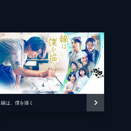
太郎
久美
海
朗
線は、僕を描く