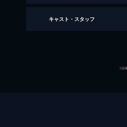
キャスト・スタッフ
ちょっと今から仕事やめてくる
114分
出演
◎記