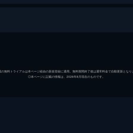
ヤマモト
福士蒼
青山隆
工藤阿
載の無料トライアルは本ページ経由の新規登録に適用。無料期間終了後は通常料金で自動更新となり
◎本ページに記載の情報は、2026年8月現在のものです。
五十嵐美紀
黒木華
青山容子
森口瑤
青山晴彦
池田成
小池栄