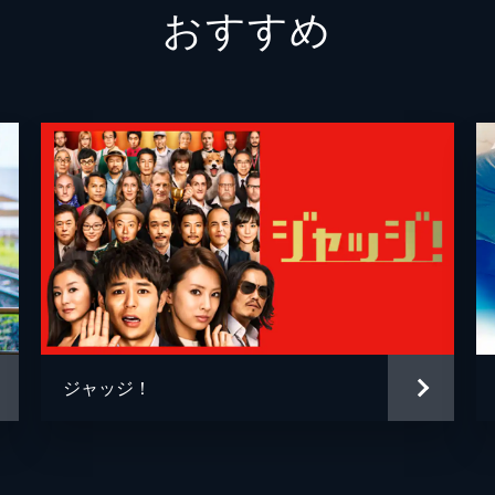
おすすめ
山上守
吉田鋼
成島出
多和田
成島出
北川恵
安川午
ジャッジ！