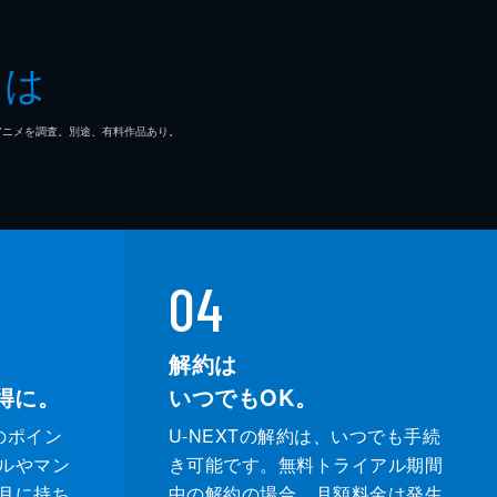
とは
マ/アニメを調査。別途、有料作品あり。
04
解約は
得に。
いつでもOK。
のポイン
U-NEXTの解約は、いつでも手続
ルやマン
き可能です。無料トライアル期間
月に持ち
中の解約の場合、月額料金は発生