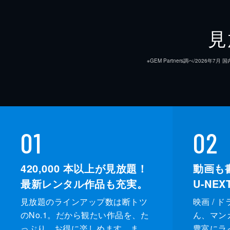
見
※GEM Partners調べ/20
01
02
420,000
本以上が見放題！
動画も
最新レンタル作品も充実。
U-NE
見放題のラインアップ数は断トツ
映画 / 
のNo.1。だから観たい作品を、た
ん、マンガ 
っぷり、お得に楽しめます。ま
豊富にラ