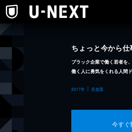
本文へスキップ
ちょっと今から仕
ブラック企業で働く若者を、
働く人に勇気をくれる人間
2017年
見放題
今すぐ