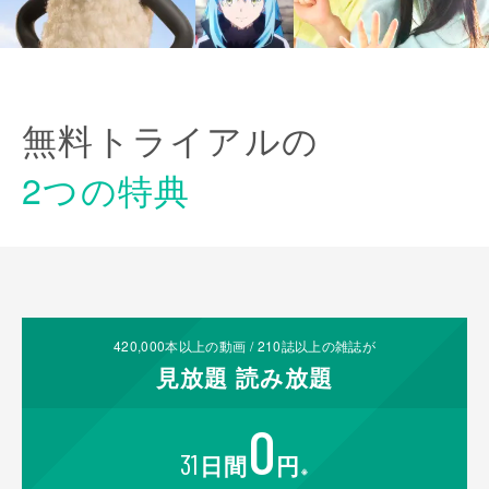
無料トライアルの
2つの特典
420,000
本以上の動画 /
210
誌以上の雑誌が
見放題
読み放題
0
31
日間
円
※