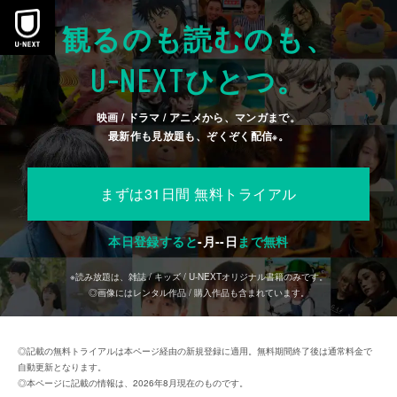
本文へスキップ
観るのも読むのも、
U-NEXT
ひとつ。
映画 / ドラマ / アニメから、マンガまで。
最新作も見放題も、ぞくぞく配信
。
※
まずは31日間 無料トライアル
本日登録すると
-
月
--
日
まで無料
※読み放題は、雑誌 / キッズ / U-NEXTオリジナル書籍のみです。
◎画像にはレンタル作品 / 購入作品も含まれています。
◎記載の無料トライアルは本ページ経由の新規登録に適用。無料期間終了後は通常料金で
自動更新となります。
◎本ページに記載の情報は、2026年8月現在のものです。