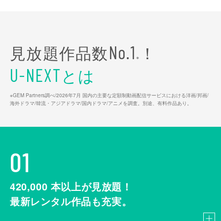
見放題作品数
！
No.1
※
とは
U-NEXT
※GEM Partners調べ/2026年7⽉ 国内の主要な定額制動画配信サービスにおける洋画/邦画/
海外ドラマ/韓流・アジアドラマ/国内ドラマ/アニメを調査。別途、有料作品あり。
01
420,000
本以上が見放題！
最新レンタル作品も充実。