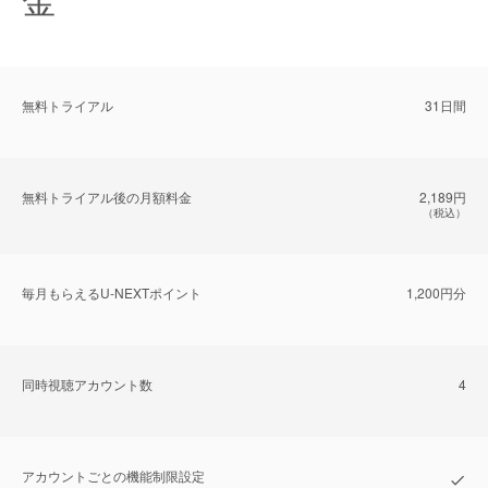
無料トライアル
31日間
無料トライアル後の⽉額料金
2,189円
（税込）
毎⽉もらえるU-NEXTポイント
1,200円分
同時視聴アカウント数
4
アカウントごとの機能制限設定