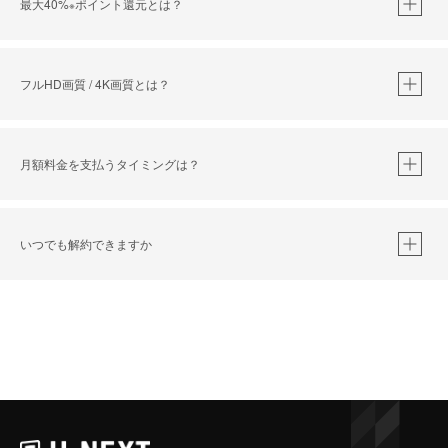
最大40%
ポイント還元とは？
※
※
作品によって必要なポイントが異なります。
フルHD画質 / 4K画質とは？
月額料金を支払うタイミングは？
※
40％ポイント還元の対象は、クレジットカード決済による作品の購入 / レンタルです。
※
iOSアプリのUコイン決済による作品の購入 / レンタルは、20％のポイント還元です。
※
還元の対象外となる決済方法や商品があります。くわしくは
こちら
をご確認ください。
いつでも解約できますか
こちら