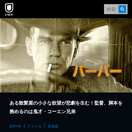
本文へスキップ
ある散髪屋の小さな欲望が悲劇を生む！監督、脚本を
務めるのは鬼才・コーエン兄弟
2001年
アメリカ
見放題