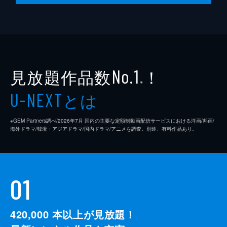
見放題作品数
！
No.1
※
とは
U-NEXT
※GEM Partners調べ/2026年7⽉ 国内の主要な定額制動画配信サービスにおける洋画/邦画/
海外ドラマ/韓流・アジアドラマ/国内ドラマ/アニメを調査。別途、有料作品あり。
01
420,000
本以上が見放題！