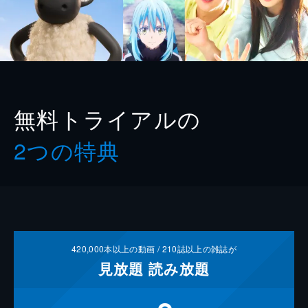
無料トライアルの
2つの特典
420,000
本以上の動画 /
210
誌以上の雑誌が
見放題
読み放題