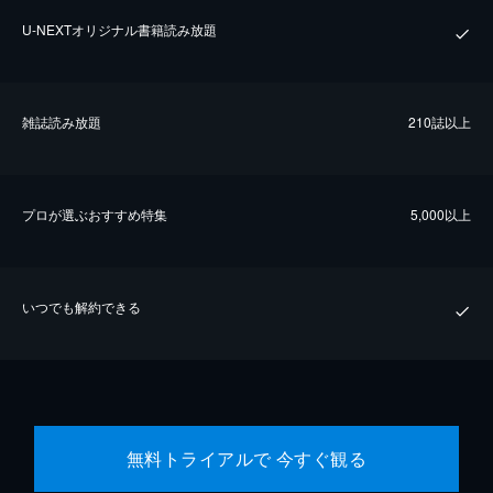
U-NEXTオリジナル書籍読み放題
雑誌読み放題
210誌以上
プロが選ぶおすすめ特集
5,000以上
いつでも解約できる
無料トライアルで 今すぐ観る