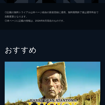
ビッグ・デイヴ
ジェームズ・ガンドルフィーニ
◎記載の無料トライアルは本ページ経由の新規登録に適用。無料期間終了後は通常料金で
自動更新となります。
カーカノグス
アダム・アレクシ＝モール
◎本ページに記載の情報は、2026年8月現在のものです。
フランク
マイケル・バダルコ
アン・ナードリンガー
キャサリン・ボロウィッツ
ウォルター・アバンダス
リチャード・ジェンキンス
おすすめ
バーディ・アバンダス
スカーレット・ヨハンソン
クレイトン・トリヴァー
ジョン・ポリト
フレディ・リーデンシュナイダー
トニー・シャルーブ
リリアン・ショーヴァン
監督
ジョエル・コーエン
イーサン・コーエン