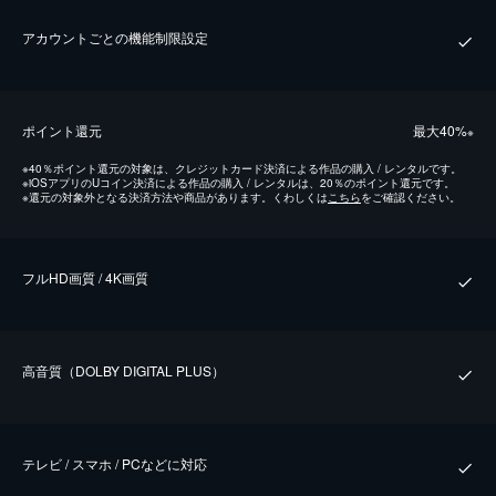
アカウントごとの機能制限設定
ポイント還元
最⼤40%
※
※
40％ポイント還元の対象は、クレジットカード決済による作品の購入 / レンタルです。
※
iOSアプリのUコイン決済による作品の購入 / レンタルは、20％のポイント還元です。
※
還元の対象外となる決済方法や商品があります。くわしくは
こちら
をご確認ください。
フルHD画質 / 4K画質
⾼⾳質（DOLBY DIGITAL PLUS）
テレビ / スマホ / PCなどに対応