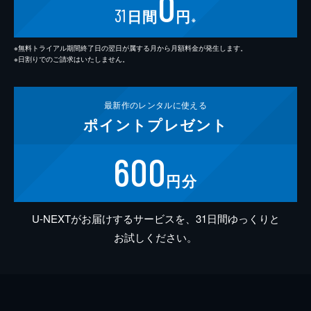
0
31
日間
円
※
※無料トライアル期間終了日の翌日が属する月から月額料金が発生します。
※日割りでのご請求はいたしません。
最新作の
レンタルに使える
ポイント
プレゼント
600
円分
U-NEXTがお届けするサービスを、31日間ゆっくりと
お試しください。