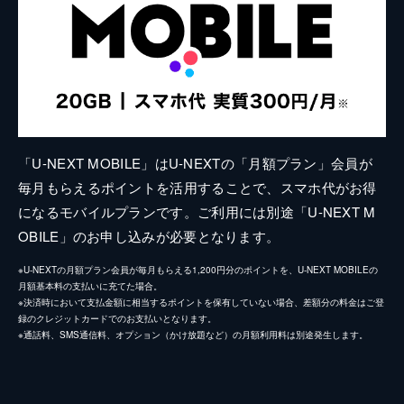
「U-NEXT MOBILE」はU-NEXTの「月額プラン」会員が
毎月もらえるポイントを活用することで、スマホ代がお得
になるモバイルプランです。ご利用には別途「U-NEXT M
OBILE」のお申し込みが必要となります。
※U-NEXTの月額プラン会員が毎月もらえる1,200円分のポイントを、U-NEXT MOBILEの
月額基本料の支払いに充てた場合。
※決済時において支払金額に相当するポイントを保有していない場合、差額分の料金はご登
録のクレジットカードでのお支払いとなります。
※通話料、SMS通信料、オプション（かけ放題など）の月額利用料は別途発生します。