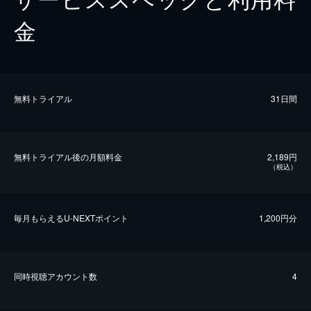
金
無料トライアル
31日間
無料トライアル後の⽉額料金
2,189円
（税込）
毎⽉もらえるU-NEXTポイント
1,200円分
同時視聴アカウント数
4