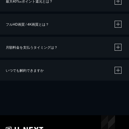
最大40%
ポイント還元とは？
※
※
作品によって必要なポイントが異なります。
フルHD画質 / 4K画質とは？
月額料金を支払うタイミングは？
※
40％ポイント還元の対象は、クレジットカード決済による作品の購入 / レンタルです。
※
iOSアプリのUコイン決済による作品の購入 / レンタルは、20％のポイント還元です。
※
還元の対象外となる決済方法や商品があります。くわしくは
こちら
をご確認ください。
いつでも解約できますか
こちら