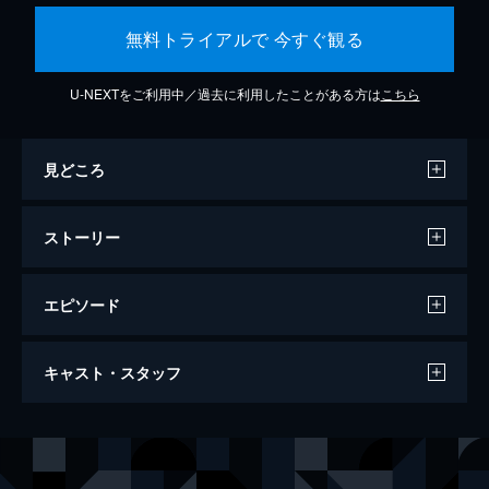
無料トライアルで 今すぐ観る
U-NEXTをご利用中／過去に利用したことがある方は
こちら
見どころ
ストーリー
エピソード
バーバー
キャスト・スタッフ
116分
出演
エド・クレイン
ビリー・ボブ・ソーントン
ドリス・クレイン
フランシス・マクドーマンド