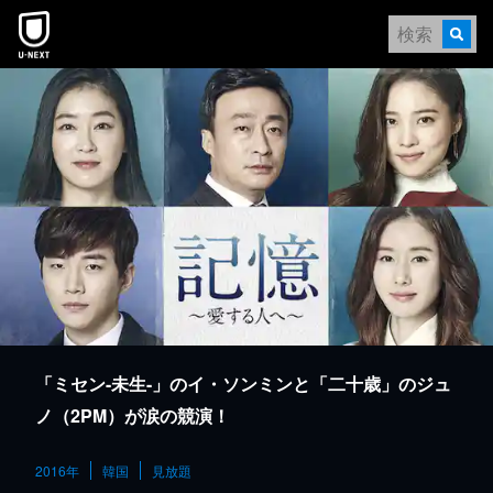
本文へスキップ
「ミセン-未生-」のイ・ソンミンと「二十歳」のジュ
ノ（2PM）が涙の競演！
2016年
韓国
見放題