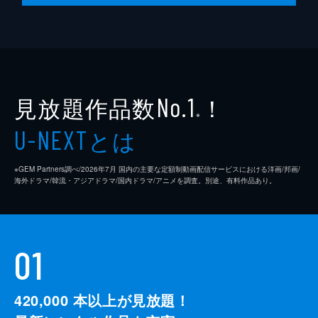
目撃者が事務所に来ていたことに気付いたテ
ソクは監視カメラと来客リストを調べ、ハン
カチは指紋のためではなく潔癖症のためだと
推測。監視カメラの写真を持って聞き込みを
始めたウンソンは、ある男に目を付ける。
60分
見放題作品数
！
No.1
※
とは
U-NEXT
※GEM Partners調べ/2026年7⽉ 国内の主要な定額制動画配信サービスにおける洋画/邦画/
海外ドラマ/韓流・アジアドラマ/国内ドラマ/アニメを調査。別途、有料作品あり。
01
420,000
本以上が見放題！