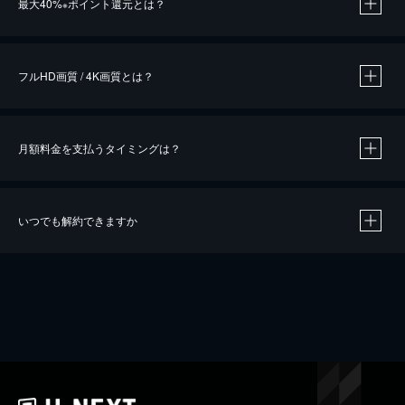
最大40%
ポイント還元とは？
※
※
作品によって必要なポイントが異なります。
フルHD画質 / 4K画質とは？
月額料金を支払うタイミングは？
※
40％ポイント還元の対象は、クレジットカード決済による作品の購入 / レンタルです。
※
iOSアプリのUコイン決済による作品の購入 / レンタルは、20％のポイント還元です。
※
還元の対象外となる決済方法や商品があります。くわしくは
こちら
をご確認ください。
いつでも解約できますか
こちら