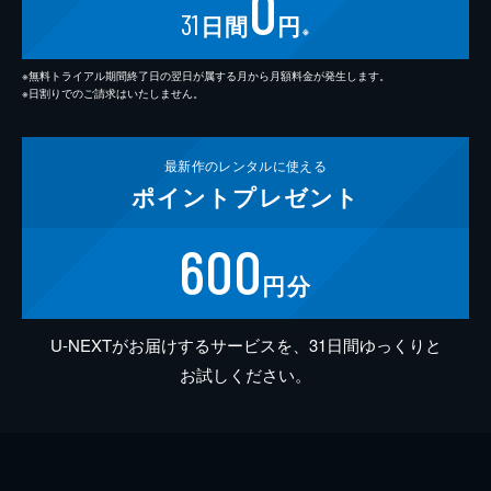
0
31
日間
円
※
※無料トライアル期間終了日の翌日が属する月から月額料金が発生します。
※日割りでのご請求はいたしません。
最新作の
レンタルに使える
ポイント
プレゼント
600
円分
U-NEXTがお届けするサービスを、31日間ゆっくりと
お試しください。