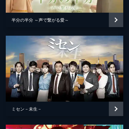
を追うウンソンは、花束の指紋鑑定を友人の
検事、カン・ユビンに依頼した。
59分
半分の半分 ～声で繋がる愛～
第5話 ネット記事の波紋
ヨンジュに起こされて前妻の家を出たテソク
は、酒のせいだと話すが、理解してくれない
妻に暴言を浴びせてしまう。翌朝、チャ教授
のひき逃げ事件の記事がインターネットに上
がり、韓国グループにも非難が集中する。
67分
第6話 よみがえる過去
テソクの服からパッチを見つけたヨンジュは
ジェミンを訪ね、テソクの病について問い詰
める。花束の記事を読んで危機感を覚えたイ
代表は息子・スンホを叱り、罪の重さに耐え
られないスンホは自白しようと決意する。
ミセン－未生－
64分
第7話 息子のための口頭弁論
保護者会が始まり、学校の理事長でもあるド