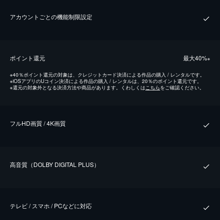
アカウントごとの機能制限設定
ポイント還元
最⼤40%
※
※
40％ポイント還元の対象は、クレジットカード決済による作品の購入 / レンタルです。
※
iOSアプリのUコイン決済による作品の購入 / レンタルは、20％のポイント還元です。
※
還元の対象外となる決済方法や商品があります。くわしくは
こちら
をご確認ください。
フルHD画質 / 4K画質
⾼⾳質（DOLBY DIGITAL PLUS）
テレビ / スマホ / PCなどに対応