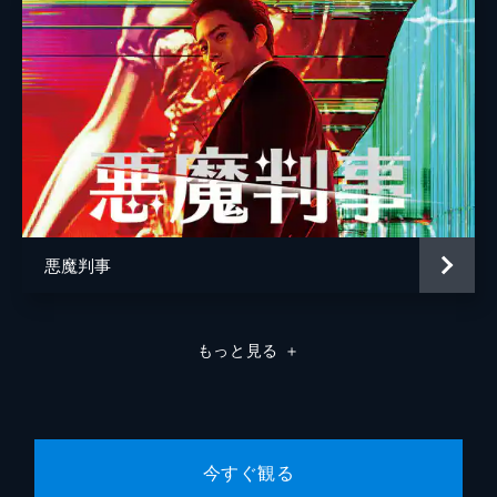
ンギュの父親はジョンウを厳しく非難。テソ
クはドンギュや担任教師を名指しして反論す
る。その頃、チョン・ジンは女子高生のスジ
から真実を聞き出そうと苦戦していた。
65分
第8話 父の弁護人
父が人を殺したとの電話を受けたテソクが警
察に行くと、そこには息子・ドンウの事件を
担当したチェ刑事がいた。チェはテソクの父
親の過失致死だと断定するが、納得できない
テソクは被害者の妻に話を聞くことにする。
悪魔判事
66分
第9話 ハンカチを持った男
ドンウが好きだったエビの寿司を手に突然家
もっと見る
＋
を訪ねてきたテソクと、それに戸惑い激怒す
る前妻のウンソン。我に返ったテソクは自分
の行動に絶望し、妻のヨンジュは苦しむテソ
クの姿を見て胸を痛めた。
68分
今すぐ観る
第10話 壊れた腕時計