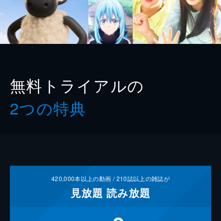
無料トライアルの
2つの特典
420,000
本以上の動画 /
210
誌以上の雑誌が
見放題
読み放題