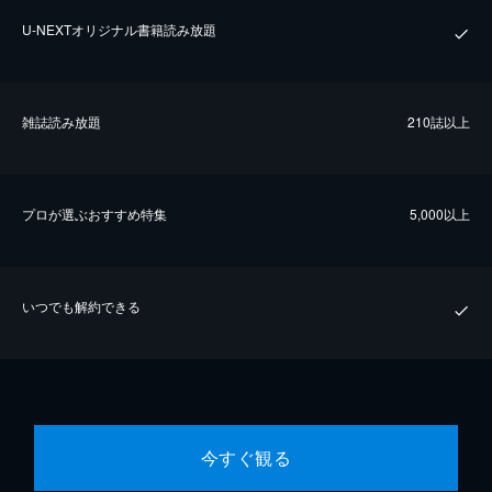
U-NEXTオリジナル書籍読み放題
雑誌読み放題
210誌以上
プロが選ぶおすすめ特集
5,000以上
いつでも解約できる
今すぐ観る