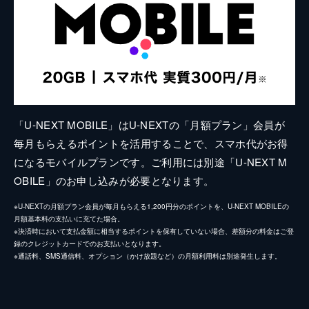
「U-NEXT MOBILE」はU-NEXTの「月額プラン」会員が
毎月もらえるポイントを活用することで、スマホ代がお得
になるモバイルプランです。ご利用には別途「U-NEXT M
OBILE」のお申し込みが必要となります。
※U-NEXTの月額プラン会員が毎月もらえる1,200円分のポイントを、U-NEXT MOBILEの
月額基本料の支払いに充てた場合。
※決済時において支払金額に相当するポイントを保有していない場合、差額分の料金はご登
録のクレジットカードでのお支払いとなります。
※通話料、SMS通信料、オプション（かけ放題など）の月額利用料は別途発生します。