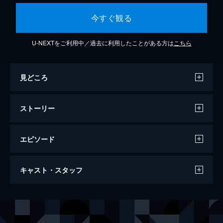
今すぐ観る
U-NEXTをご利用中／過去に利用したことがある方は
こちら
見どころ
ストーリー
エピソード
第1話 内部告発
キャスト・スタッフ
太善ローファームのパク・テソクは政財界の
大物の弁護を手掛けるやり手弁護士。ある
日、彼に韓国グループから依頼が入る。グル
出演
パク・テソク
イ・ソンミン
ープの末娘の婚約者で韓国大学病院のチャ教
チョン・ジン
ジュノ