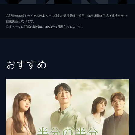
授が、処方ミスで患者を死亡させたという。
61分
ボン・ソナ
ユン・ソヒ
第2話 遺書の謎
◎記載の無料トライアルは本ページ経由の新規登録に適用。無料期間終了後は通常料金で
自動更新となります。
テソクは友人の医師・ジェミンにアルツハイ
ソ・ヨンジュ
キム・ジス
◎本ページに記載の情報は、2026年8月現在のものです。
マーだと診断され治療を勧められるが、彼は
ナ・ウンソン
パク・ジニ
まだ受け入れられない。キム教授自殺のニュ
ースに太善は大騒ぎとなり、同僚のハン弁護
脚本
キム・ジウ
士はテソクのやり方を痛烈に批判した。
59分
演出
パク・チャンホン
おすすめ
第3話 事故現場の花束
息子の様子の異変を妻・ヨンジュから相談さ
れたテソクだが、途中で電話を受けたせいで
相談されていたこと自体を忘れてしまいヨン
ジュの怒りを買う。翌日、太善に看護師のユ
ンが現れ、ある脅迫まがいの依頼をする。
61分
第4話 忍び寄る変化
テソクは本格的に病気と向き合う覚悟を決
め、ジェミンにもらったパッチで治療を始め
る。一方、事故現場に花束を置いていく人物