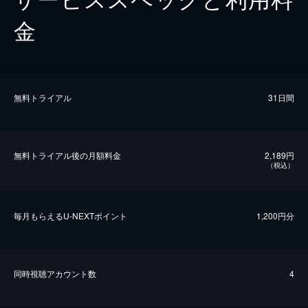
金
無料トライアル
31日間
無料トライアル後の⽉額料金
2,189円
（税込）
毎⽉もらえるU-NEXTポイント
1,200円分
同時視聴アカウント数
4