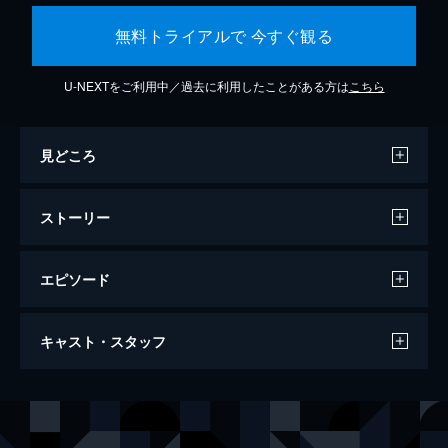
無料トライアルで 今すぐ観る
U-NEXTをご利用中／過去に利用したことがある方は
こちら
見どころ
ストーリー
エピソード
君の膵臓をたべたい
キャスト・スタッフ
115分
出演
山内桜良
浜辺美波
【僕】
北村匠海