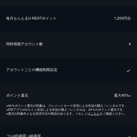
毎⽉もらえるU-NEXTポイント
1,200円分
同時視聴アカウント数
4
アカウントごとの機能制限設定
ポイント還元
最⼤40%
※
※
40％ポイント還元の対象は、クレジットカード決済による作品の購入 / レンタルです。
※
iOSアプリのUコイン決済による作品の購入 / レンタルは、20％のポイント還元です。
※
還元の対象外となる決済方法や商品があります。くわしくは
こちら
をご確認ください。
フルHD画質 / 4K画質