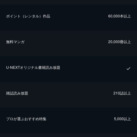
ポイント（レンタル）作品
60,000本以上
無料マンガ
20,000冊以上
U-NEXTオリジナル書籍読み放題
雑誌読み放題
210誌以上
プロが選ぶおすすめ特集
5,000以上