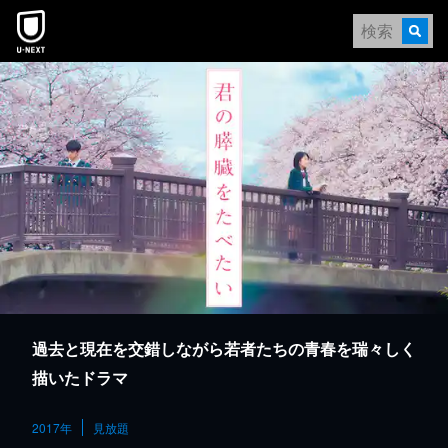
本文へスキップ
過去と現在を交錯しながら若者たちの青春を瑞々しく
描いたドラマ
2017年
見放題