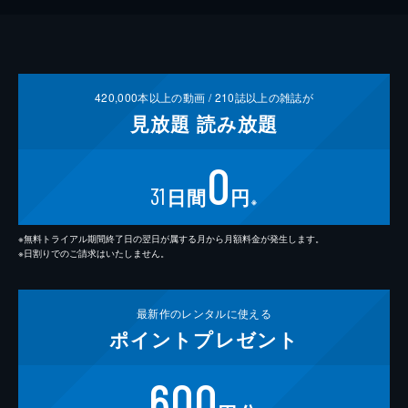
420,000
本以上の動画 /
210
誌以上の雑誌が
見放題
読み放題
0
31
日間
円
※
※無料トライアル期間終了日の翌日が属する月から月額料金が発生します。
※日割りでのご請求はいたしません。
最新作の
レンタルに使える
ポイント
プレゼント
600