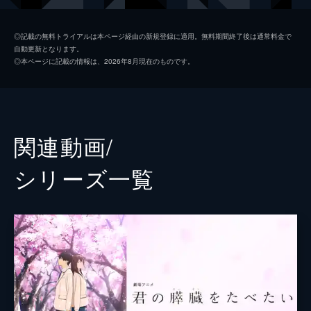
恭子
大友花恋
◎記載の無料トライアルは本ページ経由の新規登録に適用。無料期間終了後は通常料金で
自動更新となります。
ガム君
矢本悠馬
◎本ページに記載の情報は、2026年8月現在のものです。
委員長
桜田通
栗山
森下大地
中脇樹人
関連動画/
三上紗弥
シリーズ⼀覧
中田圭祐
広岡由里子
西牟田恵
藤井宏之
福永朱梨