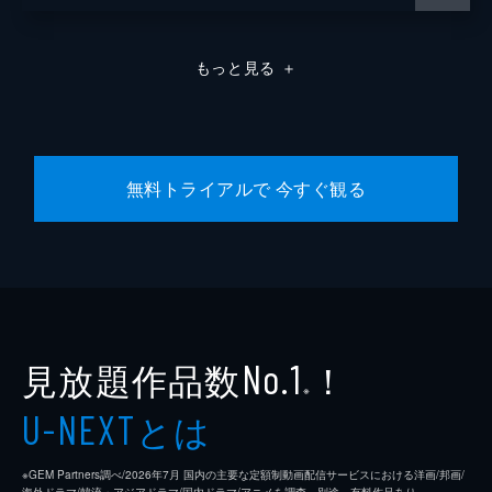
もっと見る
＋
無料トライアルで 今すぐ観る
見放題作品数
！
No.1
※
とは
U-NEXT
※GEM Partners調べ/2026年7⽉ 国内の主要な定額制動画配信サービスにおける洋画/邦画/
海外ドラマ/韓流・アジアドラマ/国内ドラマ/アニメを調査。別途、有料作品あり。