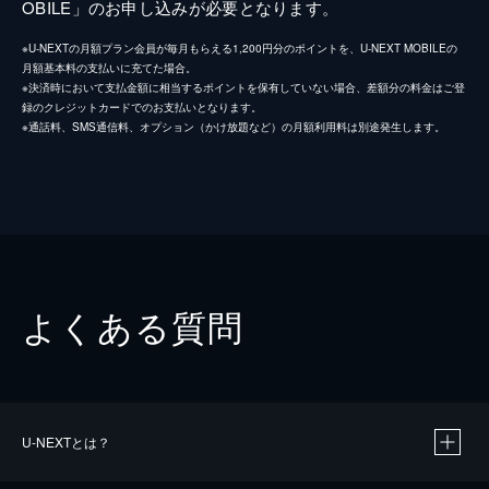
OBILE」のお申し込みが必要となります。
※U-NEXTの月額プラン会員が毎月もらえる1,200円分のポイントを、U-NEXT MOBILEの
月額基本料の支払いに充てた場合。
※決済時において支払金額に相当するポイントを保有していない場合、差額分の料金はご登
録のクレジットカードでのお支払いとなります。
※通話料、SMS通信料、オプション（かけ放題など）の月額利用料は別途発生します。
よくある質問
U-NEXTとは？