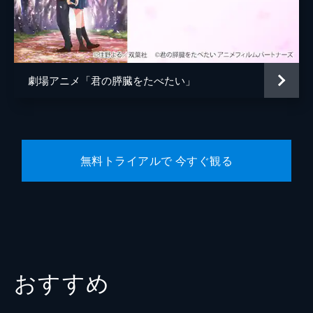
高嶋琴羽
有馬ゆみこ
小松和重
劇場アニメ「君の膵臓をたべたい」
長野里美
宮田一晴
上地雄輔
恭子（12年後）
北川景子
無料トライアルで 今すぐ観る
【僕】（12年後）
小栗旬
監督
月川翔
脚本
吉田智子
原作
住野よる
音楽
松谷卓
おすすめ
製作
市川南