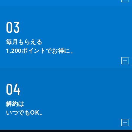
03
毎月もらえる
1,200
ポイントでお得に。
04
解約は
いつでもOK。