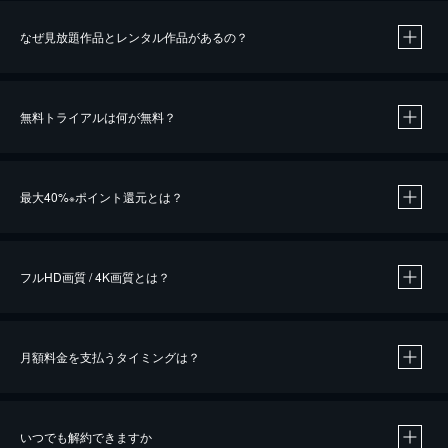
なぜ見放題作品とレンタル作品があるの？
無料トライアルは何が無料？
※
最大40%
ポイント還元とは？
※
※
作品によって必要なポイントが異なります。
フルHD画質 / 4K画質とは？
月額料金を支払うタイミングは？
※
40％ポイント還元の対象は、クレジットカード決済による作品の購入 / レンタルです。
※
iOSアプリのUコイン決済による作品の購入 / レンタルは、20％のポイント還元です。
※
還元の対象外となる決済方法や商品があります。くわしくは
こちら
をご確認ください。
いつでも解約できますか