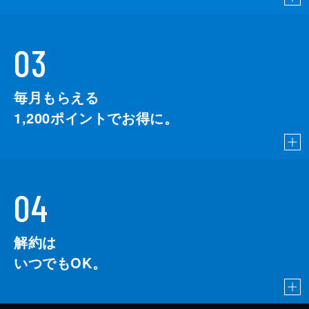
03
毎月もらえる
1,200
ポイントでお得に。
04
解約は
いつでもOK。