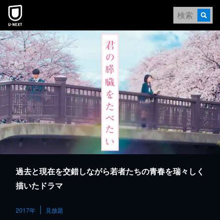
本文へスキップ
過去と現在を交錯しながら若者たちの青春を瑞々しく
描いたドラマ
2017年
見放題