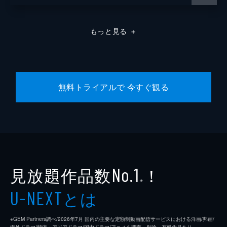
もっと見る
＋
無料トライアルで 今すぐ観る
見放題作品数
！
No.1
※
とは
U-NEXT
※GEM Partners調べ/2026年7⽉ 国内の主要な定額制動画配信サービスにおける洋画/邦画/
海外ドラマ/韓流・アジアドラマ/国内ドラマ/アニメを調査。別途、有料作品あり。