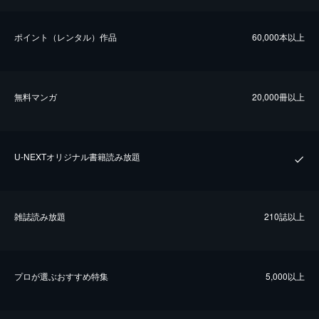
ポイント（レンタル）作品
60,000本以上
無料マンガ
20,000冊以上
U-NEXTオリジナル書籍読み放題
雑誌読み放題
210誌以上
プロが選ぶおすすめ特集
5,000以上