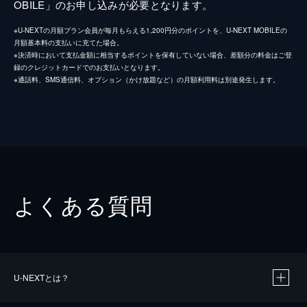
OBILE」のお申し込みが必要となります。
※U-NEXTの月額プラン会員が毎月もらえる1,200円分のポイントを、U-NEXT MOBILEの
月額基本料の支払いに充てた場合。
※決済時において支払金額に相当するポイントを保有していない場合、差額分の料金はご登
録のクレジットカードでのお支払いとなります。
※通話料、SMS通信料、オプション（かけ放題など）の月額利用料は別途発生します。
よくある質問
U-NEXTとは？