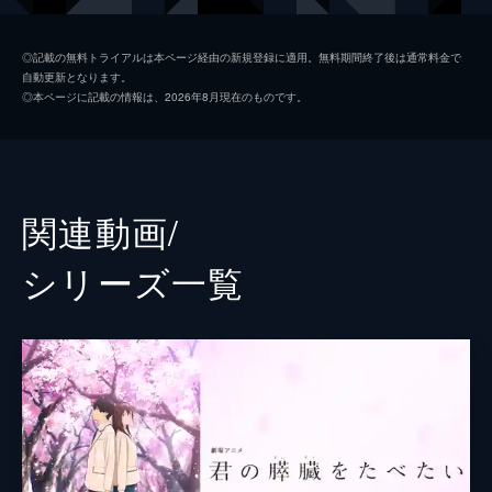
恭子
大友花恋
◎記載の無料トライアルは本ページ経由の新規登録に適用。無料期間終了後は通常料金で
自動更新となります。
ガム君
矢本悠馬
◎本ページに記載の情報は、2026年8月現在のものです。
委員長
桜田通
栗山
森下大地
中脇樹人
関連動画/
三上紗弥
シリーズ⼀覧
中田圭祐
広岡由里子
西牟田恵
藤井宏之
福永朱梨