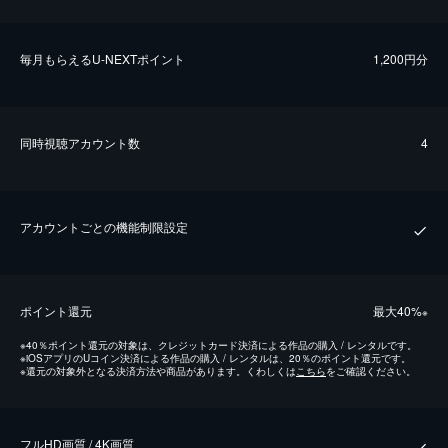
毎⽉もらえるU-NEXTポイント
1,200円分
同時視聴アカウント数
4
アカウントごとの機能制限設定
ポイント還元
最⼤40%
※
※
40％ポイント還元の対象は、クレジットカード決済による作品の購入 / レンタルです。
※
iOSアプリのUコイン決済による作品の購入 / レンタルは、20％のポイント還元です。
※
還元の対象外となる決済方法や商品があります。くわしくは
こちら
をご確認ください。
フルHD画質 / 4K画質