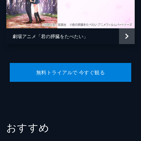
高嶋琴羽
有馬ゆみこ
小松和重
劇場アニメ「君の膵臓をたべたい」
長野里美
宮田一晴
上地雄輔
恭子（12年後）
北川景子
無料トライアルで 今すぐ観る
【僕】（12年後）
小栗旬
監督
月川翔
脚本
吉田智子
原作
住野よる
音楽
松谷卓
おすすめ
製作
市川南