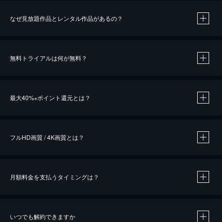
なぜ見放題作品とレンタル作品があるの？
無料トライアルは何が無料？
※
最大40%
ポイント還元とは？
※
※
作品によって必要なポイントが異なります。
フルHD画質 / 4K画質とは？
月額料金を支払うタイミングは？
※
40％ポイント還元の対象は、クレジットカード決済による作品の購入 / レンタルです。
※
iOSアプリのUコイン決済による作品の購入 / レンタルは、20％のポイント還元です。
※
還元の対象外となる決済方法や商品があります。くわしくは
こちら
をご確認ください。
いつでも解約できますか