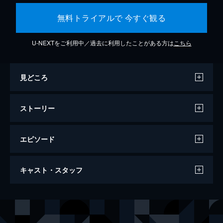
無料トライアルで 今すぐ観る
U-NEXTをご利用中／過去に利用したことがある方は
こちら
見どころ
ストーリー
エピソード
君の膵臓をたべたい
キャスト・スタッフ
115分
出演
山内桜良
浜辺美波
【僕】
北村匠海