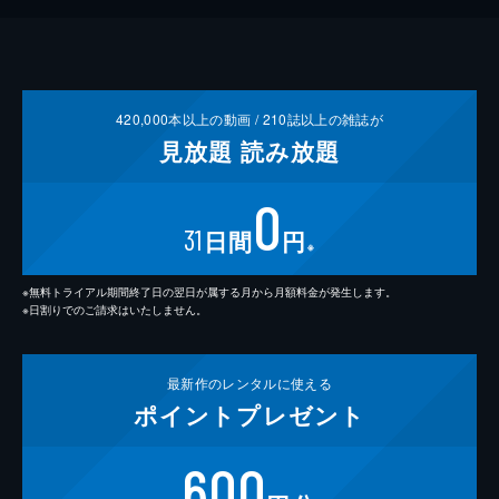
420,000
本以上の動画 /
210
誌以上の雑誌が
見放題
読み放題
0
31
日間
円
※
※無料トライアル期間終了日の翌日が属する月から月額料金が発生します。
※日割りでのご請求はいたしません。
最新作の
レンタルに使える
ポイント
プレゼント
600