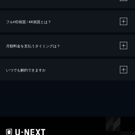
※
作品によって必要なポイントが異なります。
フルHD画質 / 4K画質とは？
月額料金を支払うタイミングは？
※
40％ポイント還元の対象は、クレジットカード決済による作品の購入 / レンタルです。
※
iOSアプリのUコイン決済による作品の購入 / レンタルは、20％のポイント還元です。
※
還元の対象外となる決済方法や商品があります。くわしくは
こちら
をご確認ください。
いつでも解約できますか
こちら