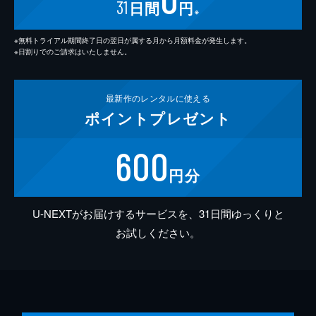
31
日間
円
※
※無料トライアル期間終了日の翌日が属する月から月額料金が発生します。
※日割りでのご請求はいたしません。
最新作の
レンタルに使える
ポイント
プレゼント
600
円分
U-NEXTがお届けするサービスを、31日間ゆっくりと
お試しください。