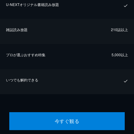
U-NEXTオリジナル書籍読み放題
雑誌読み放題
210誌以上
プロが選ぶおすすめ特集
5,000以上
いつでも解約できる
今すぐ観る