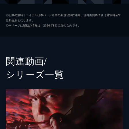
中村鷹香
◎記載の無料トライアルは本ページ経由の新規登録に適用。無料期間終了後は通常料金で
自動更新となります。
勝矢秀人
◎本ページに記載の情報は、2026年8月現在のものです。
竹内力
山口祥行
本宮泰風
関連動画/
松山鷹志
シリーズ⼀覧
山口仁
中野裕斗
山中めぐみ
勝村美香
大久保貴光