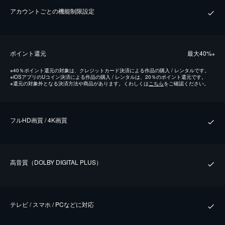
アカウントごとの機能制限設定
ポイント還元
最⼤40%
※
※
40％ポイント還元の対象は、クレジットカード決済による作品の購入 / レンタルです。
※
iOSアプリのUコイン決済による作品の購入 / レンタルは、20％のポイント還元です。
※
還元の対象外となる決済方法や商品があります。くわしくは
こちら
をご確認ください。
フルHD画質 / 4K画質
⾼⾳質（DOLBY DIGITAL PLUS）
テレビ / スマホ / PCなどに対応