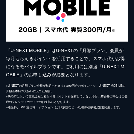
「U-NEXT MOBILE」はU-NEXTの「月額プラン」会員が
毎月もらえるポイントを活用することで、スマホ代がお得
になるモバイルプランです。ご利用には別途「U-NEXT M
OBILE」のお申し込みが必要となります。
※U-NEXTの月額プラン会員が毎月もらえる1,200円分のポイントを、U-NEXT MOBILEの
月額基本料の支払いに充てた場合。
※決済時において支払金額に相当するポイントを保有していない場合、差額分の料金はご登
録のクレジットカードでのお支払いとなります。
※通話料、SMS通信料、オプション（かけ放題など）の月額利用料は別途発生します。