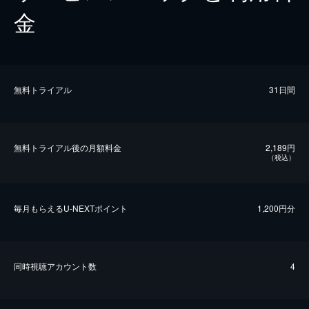
金
無料トライアル
31日間
無料トライアル後の⽉額料金
2,189円
（税込）
毎⽉もらえるU-NEXTポイント
1,200円分
同時視聴アカウント数
4