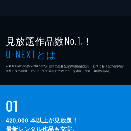
見放題作品数
！
No.1
※
とは
U-NEXT
※GEM Partners調べ/2026年7⽉ 国内の主要な定額制動画配信サービスにおける洋画/邦画/
海外ドラマ/韓流・アジアドラマ/国内ドラマ/アニメを調査。別途、有料作品あり。
01
420,000
本以上が見放題！
最新レンタル作品も充実。