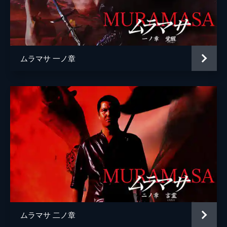
金城明男
吉野きみか
野村祐人
ムラマサ 一ノ章
小沢和義
黒部進
森次晃嗣
監督
飛田一樹
脚本
飛田一樹
ムラマサ 二ノ章