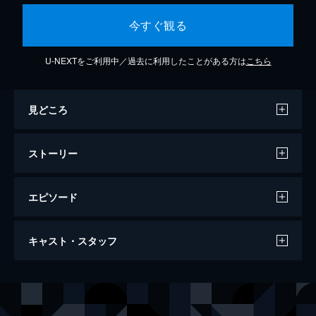
今すぐ観る
U-NEXTをご利用中／過去に利用したことがある方は
こちら
見どころ
ストーリー
エピソード
妖刀ムラマサの怨念
キャスト・スタッフ
67分
出演
ＥＲＩＫＵ
我宮大凱