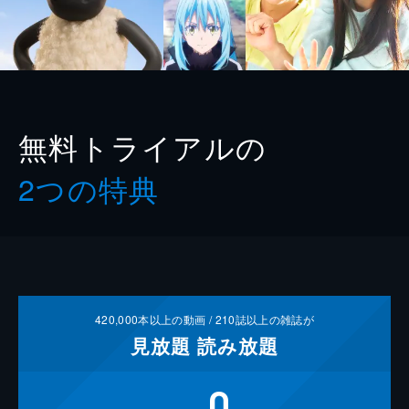
無料トライアルの
2つの特典
420,000
本以上の動画 /
210
誌以上の雑誌が
見放題
読み放題
0