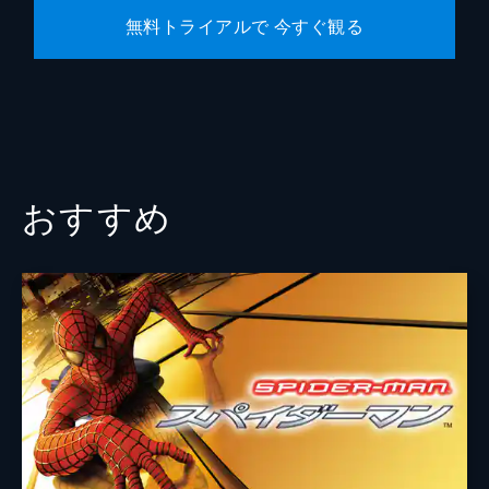
無料トライアルで 今すぐ観る
ジョン・ワッツ
クリストファー・フォード
クリス・マッケナ
エリック・ソマーズ
原作
スタン・リー
おすすめ
スティーヴ・ディッコ
音楽
マイケル・ジアッキノ
製作
ケヴィン・ファイギ
エイミー・パスカル