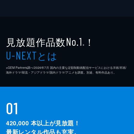
見放題作品数
！
No.1
※
とは
U-NEXT
※GEM Partners調べ/2026年7⽉ 国内の主要な定額制動画配信サービスにおける洋画/邦画/
海外ドラマ/韓流・アジアドラマ/国内ドラマ/アニメを調査。別途、有料作品あり。
01
420,000
本以上が見放題！
最新レンタル作品も充実。