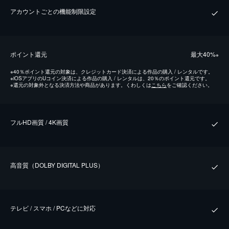
アカウントごとの機能制限設定
ポイント還元
最⼤40%
※
※
40％ポイント還元の対象は、クレジットカード決済による作品の購入 / レンタルです。
※
iOSアプリのUコイン決済による作品の購入 / レンタルは、20％のポイント還元です。
※
還元の対象外となる決済方法や商品があります。くわしくは
こちら
をご確認ください。
フルHD画質 / 4K画質
⾼⾳質（DOLBY DIGITAL PLUS）
テレビ / スマホ / PCなどに対応