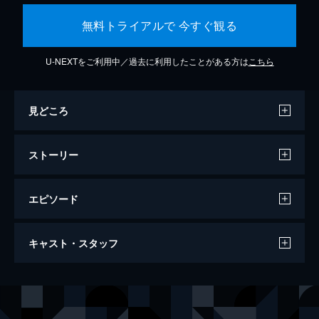
無料トライアルで 今すぐ観る
U-NEXTをご利用中／過去に利用したことがある方は
こちら
見どころ
ストーリー
エピソード
スパイダーマン：ホームカミング
キャスト・スタッフ
134分
出演
ピーター・パーカー／スパイダーマン
トム・ホランド
エイドリアン・トゥームス／バルチャー
マイケル・キートン