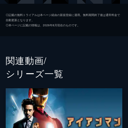
ハッピー・ホーガン
ジョン・ファヴロー
◎記載の無料トライアルは本ページ経由の新規登録に適用。無料期間終了後は通常料金で
自動更新となります。
ミシェル・“ＭＪ”・ジョーンズ
ゼンデイヤ
◎本ページに記載の情報は、2026年8月現在のものです。
アーロン・デイビス
ドナルド・グローヴァー
アン・マリー・ホーグ
タイン・デイリー
ネッド
ジェイコブ・バタロン
関連動画/
リズ
ローラ・ハリアー
シリーズ⼀覧
メイおばさん
マリサ・トメイ
トニー・スターク／アイアンマン
ロバート・ダウニー・Ｊｒ
ペッパー・ポッツ
グウィネス・パルトロー
キャプテン・アメリカ
クリス・エヴァンス
フラッシュ
トニー・レヴォロリ