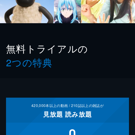
無料トライアルの
2つの特典
420,000
本以上の動画 /
210
誌以上の雑誌が
見放題
読み放題
0