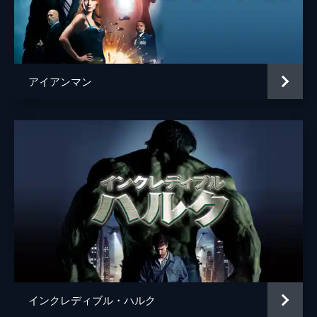
ドリス・トゥームス
ガーセル・ボヴェイ
ヘムキー・マデーラ
ボキーム・ウッドバイン
アイアンマン
ローガン・マーシャル＝グリーン
マイケル・チャーナス
マイケル・マンド
ケネス・チョイ
ハンニバル・バレス
ハリントン
マーティン・スター
セレニス・レイバ
トゥンデ・アデビンペ
インクレディブル・ハルク
Ｊ・Ｊ・トター