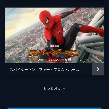
エイブラハム・アッター
ティファニー・エスペンセン
ベティ・ブラント
アンガーリー・ライス
カーク・Ｒ・サッチャー
スタン・リー
イーサン・ディゾン
エイミー・ヒル
ザック・チェリー
スパイダーマン：ファー・フロム・ホーム
声の出演
カレン（スーツ・レディ）
ジェニファー・コネリー
監督
ジョン・ワッツ
もっと見る
＋
脚本
ジョナサン・ゴールドスタイン
ジョン・フランシス・デイリー