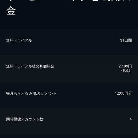
金
無料トライアル
31日間
無料トライアル後の⽉額料金
2,189円
（税込）
毎⽉もらえるU-NEXTポイント
1,200円分
同時視聴アカウント数
4