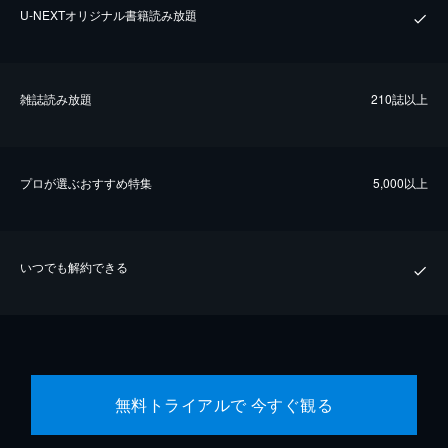
U-NEXTオリジナル書籍読み放題
雑誌読み放題
210誌以上
プロが選ぶおすすめ特集
5,000以上
いつでも解約できる
無料トライアルで 今すぐ観る