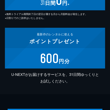
31
日間
円
※
※無料トライアル期間終了日の翌日が属する月から月額料金が発生します。
※日割りでのご請求はいたしません。
最新作の
レンタルに使える
ポイント
プレゼント
600
円分
U-NEXTがお届けするサービスを、31日間ゆっくりと
お試しください。