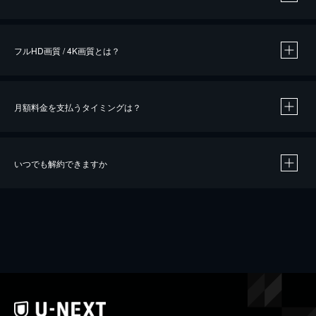
※
作品によって必要なポイントが異なります。
フルHD画質 / 4K画質とは？
月額料金を支払うタイミングは？
※
40％ポイント還元の対象は、クレジットカード決済による作品の購入 / レンタルです。
※
iOSアプリのUコイン決済による作品の購入 / レンタルは、20％のポイント還元です。
※
還元の対象外となる決済方法や商品があります。くわしくは
こちら
をご確認ください。
いつでも解約できますか
こちら