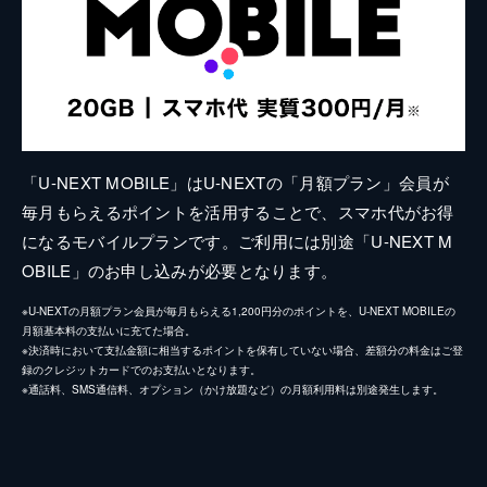
「U-NEXT MOBILE」はU-NEXTの「月額プラン」会員が
毎月もらえるポイントを活用することで、スマホ代がお得
になるモバイルプランです。ご利用には別途「U-NEXT M
OBILE」のお申し込みが必要となります。
※U-NEXTの月額プラン会員が毎月もらえる1,200円分のポイントを、U-NEXT MOBILEの
月額基本料の支払いに充てた場合。
※決済時において支払金額に相当するポイントを保有していない場合、差額分の料金はご登
録のクレジットカードでのお支払いとなります。
※通話料、SMS通信料、オプション（かけ放題など）の月額利用料は別途発生します。