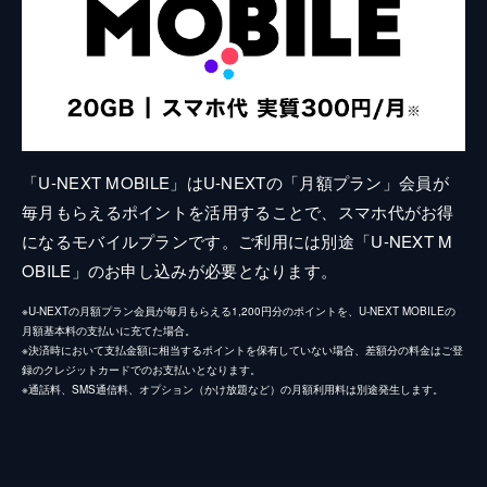
「U-NEXT MOBILE」はU-NEXTの「月額プラン」会員が
毎月もらえるポイントを活用することで、スマホ代がお得
になるモバイルプランです。ご利用には別途「U-NEXT M
OBILE」のお申し込みが必要となります。
※U-NEXTの月額プラン会員が毎月もらえる1,200円分のポイントを、U-NEXT MOBILEの
月額基本料の支払いに充てた場合。
※決済時において支払金額に相当するポイントを保有していない場合、差額分の料金はご登
録のクレジットカードでのお支払いとなります。
※通話料、SMS通信料、オプション（かけ放題など）の月額利用料は別途発生します。