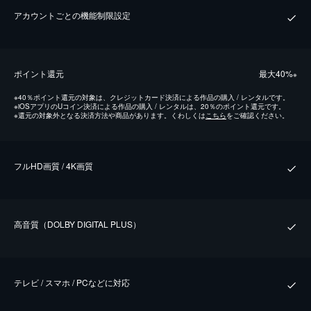
アカウントごとの機能制限設定
ポイント還元
最⼤40%
※
※
40％ポイント還元の対象は、クレジットカード決済による作品の購入 / レンタルです。
※
iOSアプリのUコイン決済による作品の購入 / レンタルは、20％のポイント還元です。
※
還元の対象外となる決済方法や商品があります。くわしくは
こちら
をご確認ください。
フルHD画質 / 4K画質
⾼⾳質（DOLBY DIGITAL PLUS）
テレビ / スマホ / PCなどに対応