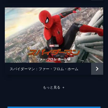
エイブラハム・アッター
ティファニー・エスペンセン
ベティ・ブラント
アンガーリー・ライス
カーク・Ｒ・サッチャー
スタン・リー
イーサン・ディゾン
エイミー・ヒル
ザック・チェリー
スパイダーマン：ファー・フロム・ホーム
声の出演
カレン（スーツ・レディ）
ジェニファー・コネリー
監督
ジョン・ワッツ
もっと見る
＋
脚本
ジョナサン・ゴールドスタイン
ジョン・フランシス・デイリー