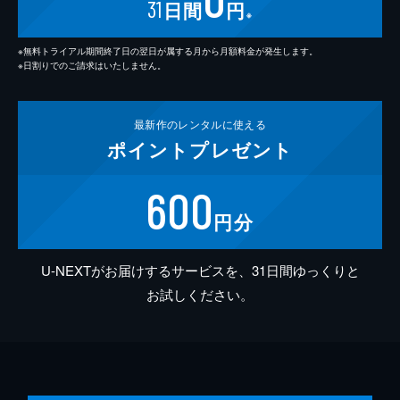
31
日間
円
※
※無料トライアル期間終了日の翌日が属する月から月額料金が発生します。
※日割りでのご請求はいたしません。
最新作の
レンタルに使える
ポイント
プレゼント
600
円分
U-NEXTがお届けするサービスを、31日間ゆっくりと
お試しください。