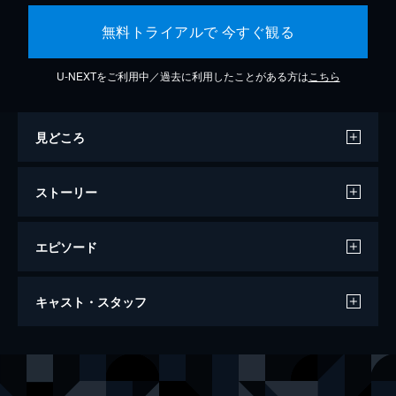
無料トライアルで 今すぐ観る
U-NEXTをご利用中／過去に利用したことがある方は
こちら
見どころ
ストーリー
エピソード
スパイダーマン：ホームカミング
キャスト・スタッフ
134分
出演
ピーター・パーカー／スパイダーマン
トム・ホランド
エイドリアン・トゥームス／バルチャー
マイケル・キートン