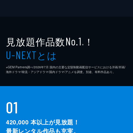
見放題作品数
！
No.1
※
とは
U-NEXT
※GEM Partners調べ/2026年7⽉ 国内の主要な定額制動画配信サービスにおける洋画/邦画/
海外ドラマ/韓流・アジアドラマ/国内ドラマ/アニメを調査。別途、有料作品あり。
01
420,000
本以上が見放題！
最新レンタル作品も充実。