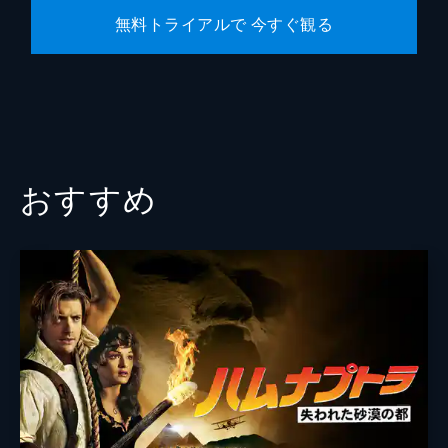
無料トライアルで 今すぐ観る
ジョン・ワッツ
クリストファー・フォード
クリス・マッケナ
エリック・ソマーズ
原作
スタン・リー
おすすめ
スティーヴ・ディッコ
音楽
マイケル・ジアッキノ
製作
ケヴィン・ファイギ
エイミー・パスカル