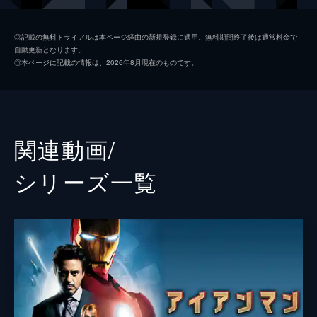
ハッピー・ホーガン
ジョン・ファヴロー
◎記載の無料トライアルは本ページ経由の新規登録に適用。無料期間終了後は通常料金で
自動更新となります。
ミシェル・“ＭＪ”・ジョーンズ
ゼンデイヤ
◎本ページに記載の情報は、2026年8月現在のものです。
アーロン・デイビス
ドナルド・グローヴァー
アン・マリー・ホーグ
タイン・デイリー
ネッド
ジェイコブ・バタロン
関連動画/
リズ
ローラ・ハリアー
シリーズ⼀覧
メイおばさん
マリサ・トメイ
トニー・スターク／アイアンマン
ロバート・ダウニー・Ｊｒ
ペッパー・ポッツ
グウィネス・パルトロー
キャプテン・アメリカ
クリス・エヴァンス
フラッシュ
トニー・レヴォロリ