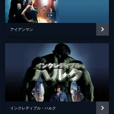
ドリス・トゥームス
ガーセル・ボヴェイ
ヘムキー・マデーラ
ボキーム・ウッドバイン
アイアンマン
ローガン・マーシャル＝グリーン
マイケル・チャーナス
マイケル・マンド
ケネス・チョイ
ハンニバル・バレス
ハリントン
マーティン・スター
セレニス・レイバ
トゥンデ・アデビンペ
インクレディブル・ハルク
Ｊ・Ｊ・トター