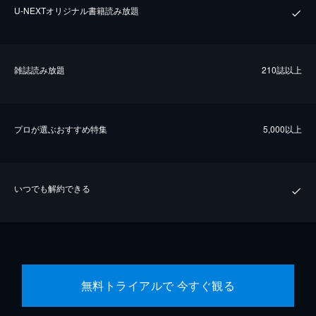
U-NEXTオリジナル書籍読み放題
雑誌読み放題
210誌以上
プロが選ぶおすすめ特集
5,000以上
いつでも解約できる
無料トライアルで 今すぐ観る