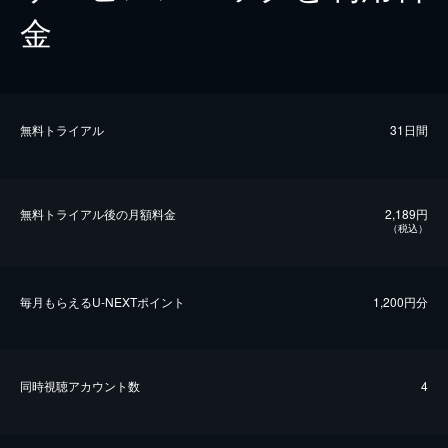
金
無料トライアル
31日間
無料トライアル後の⽉額料金
2,189円
（税込）
毎⽉もらえるU-NEXTポイント
1,200円分
同時視聴アカウント数
4