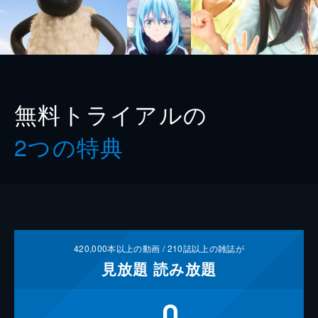
無料トライアルの
2つの特典
420,000
本以上の動画 /
210
誌以上の雑誌が
見放題
読み放題
0