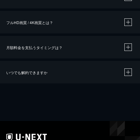
※
作品によって必要なポイントが異なります。
フルHD画質 / 4K画質とは？
月額料金を支払うタイミングは？
※
40％ポイント還元の対象は、クレジットカード決済による作品の購入 / レンタルです。
※
iOSアプリのUコイン決済による作品の購入 / レンタルは、20％のポイント還元です。
※
還元の対象外となる決済方法や商品があります。くわしくは
こちら
をご確認ください。
いつでも解約できますか
こちら