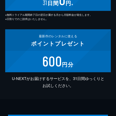
31
日間
円
※
※無料トライアル期間終了日の翌日が属する月から月額料金が発生します。
※日割りでのご請求はいたしません。
最新作の
レンタルに使える
ポイント
プレゼント
600
円分
U-NEXTがお届けするサービスを、31日間ゆっくりと
お試しください。