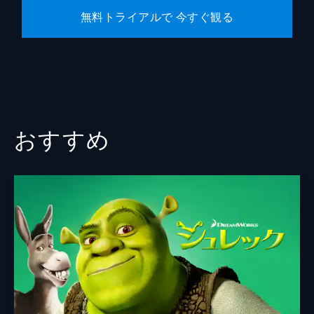
無料トライアルで 今すぐ観る
ジョン・ワッツ
クリストファー・フォード
クリス・マッケナ
エリック・ソマーズ
原作
スタン・リー
おすすめ
スティーヴ・ディッコ
音楽
マイケル・ジアッキノ
製作
ケヴィン・ファイギ
エイミー・パスカル