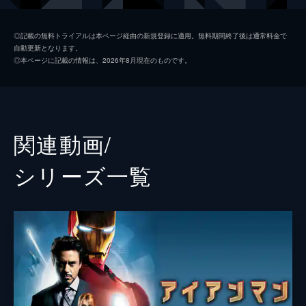
ハッピー・ホーガン
ジョン・ファヴロー
◎記載の無料トライアルは本ページ経由の新規登録に適用。無料期間終了後は通常料金で
自動更新となります。
ミシェル・“ＭＪ”・ジョーンズ
ゼンデイヤ
◎本ページに記載の情報は、2026年8月現在のものです。
アーロン・デイビス
ドナルド・グローヴァー
アン・マリー・ホーグ
タイン・デイリー
ネッド
ジェイコブ・バタロン
関連動画/
リズ
ローラ・ハリアー
シリーズ⼀覧
メイおばさん
マリサ・トメイ
トニー・スターク／アイアンマン
ロバート・ダウニー・Ｊｒ
ペッパー・ポッツ
グウィネス・パルトロー
キャプテン・アメリカ
クリス・エヴァンス
フラッシュ
トニー・レヴォロリ