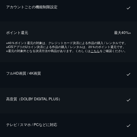
アカウントごとの機能制限設定
ポイント還元
最⼤40%
※
※
40％ポイント還元の対象は、クレジットカード決済による作品の購入 / レンタルです。
※
iOSアプリのUコイン決済による作品の購入 / レンタルは、20％のポイント還元です。
※
還元の対象外となる決済方法や商品があります。くわしくは
こちら
をご確認ください。
フルHD画質 / 4K画質
⾼⾳質（DOLBY DIGITAL PLUS）
テレビ / スマホ / PCなどに対応