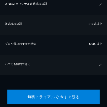
U-NEXTオリジナル書籍読み放題
雑誌読み放題
210誌以上
プロが選ぶおすすめ特集
5,000以上
いつでも解約できる
無料トライアルで 今すぐ観る