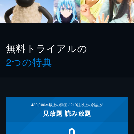
無料トライアルの
2つの特典
420,000
本以上の動画 /
210
誌以上の雑誌が
見放題
読み放題
0