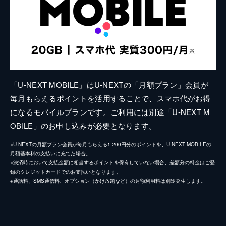
「U-NEXT MOBILE」はU-NEXTの「月額プラン」会員が
毎月もらえるポイントを活用することで、スマホ代がお得
になるモバイルプランです。ご利用には別途「U-NEXT M
OBILE」のお申し込みが必要となります。
※U-NEXTの月額プラン会員が毎月もらえる1,200円分のポイントを、U-NEXT MOBILEの
月額基本料の支払いに充てた場合。
※決済時において支払金額に相当するポイントを保有していない場合、差額分の料金はご登
録のクレジットカードでのお支払いとなります。
※通話料、SMS通信料、オプション（かけ放題など）の月額利用料は別途発生します。