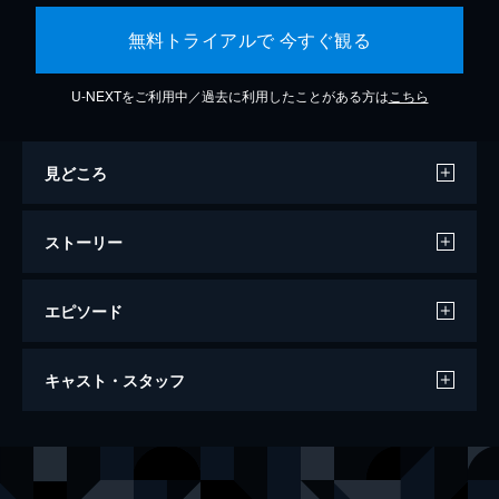
無料トライアルで 今すぐ観る
U-NEXTをご利用中／過去に利用したことがある方は
こちら
見どころ
ストーリー
エピソード
スパイダーマン：ホームカミング
キャスト・スタッフ
134分
出演
ピーター・パーカー／スパイダーマン
トム・ホランド
エイドリアン・トゥームス／バルチャー
マイケル・キートン