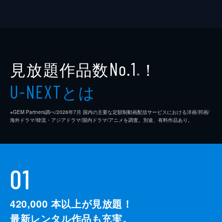
見放題作品数
！
No.1
※
とは
U-NEXT
※GEM Partners調べ/2026年7⽉ 国内の主要な定額制動画配信サービスにおける洋画/邦画/
海外ドラマ/韓流・アジアドラマ/国内ドラマ/アニメを調査。別途、有料作品あり。
01
420,000
本以上が見放題！
最新レンタル作品も充実。