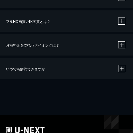
※
作品によって必要なポイントが異なります。
フルHD画質 / 4K画質とは？
月額料金を支払うタイミングは？
※
40％ポイント還元の対象は、クレジットカード決済による作品の購入 / レンタルです。
※
iOSアプリのUコイン決済による作品の購入 / レンタルは、20％のポイント還元です。
※
還元の対象外となる決済方法や商品があります。くわしくは
こちら
をご確認ください。
いつでも解約できますか
こちら