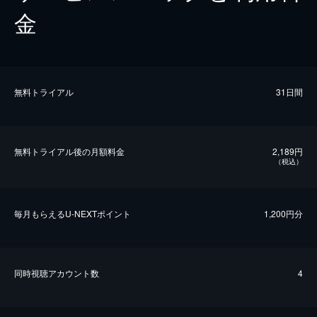
金
無料トライアル
31日間
無料トライアル後の⽉額料金
2,189円
（税込）
毎⽉もらえるU-NEXTポイント
1,200円分
同時視聴アカウント数
4