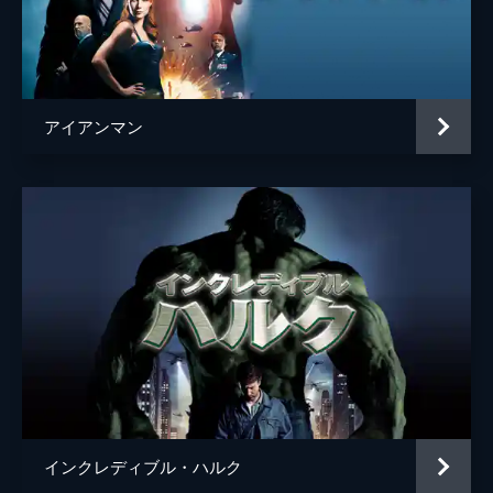
ドリス・トゥームス
ガーセル・ボヴェイ
ヘムキー・マデーラ
ボキーム・ウッドバイン
アイアンマン
ローガン・マーシャル＝グリーン
マイケル・チャーナス
マイケル・マンド
ケネス・チョイ
ハンニバル・バレス
ハリントン
マーティン・スター
セレニス・レイバ
トゥンデ・アデビンペ
インクレディブル・ハルク
Ｊ・Ｊ・トター