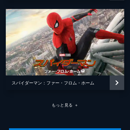
エイブラハム・アッター
ティファニー・エスペンセン
ベティ・ブラント
アンガーリー・ライス
カーク・Ｒ・サッチャー
スタン・リー
イーサン・ディゾン
エイミー・ヒル
ザック・チェリー
スパイダーマン：ファー・フロム・ホーム
声の出演
カレン（スーツ・レディ）
ジェニファー・コネリー
監督
ジョン・ワッツ
もっと見る
＋
脚本
ジョナサン・ゴールドスタイン
ジョン・フランシス・デイリー