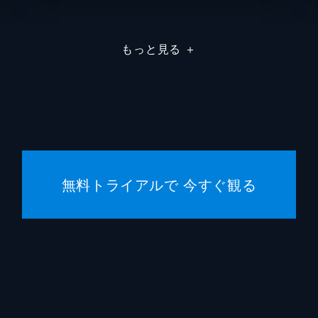
ボキー
もっと見る
＋
ローガ
マイケ
マイケ
ケネス
無料トライアルで 今すぐ観る
ハンニ
ハリントン
マーテ
セレニ
トゥン