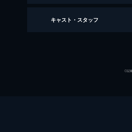
キャスト・スタッフ
スパイダーマン：ホームカミング
134分
出演
◎記