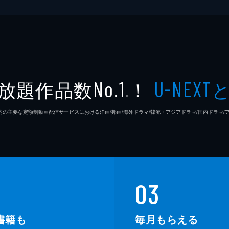
スタン
スティ
マイケ
放題作品数
！
No.1
U-NEXT
ケヴィ
※
26年7⽉ 国内の主要な定額制動画配信サービスにおける洋画/邦画/海外ドラマ/韓流・アジアドラマ/国内ドラ
エイミ
03
書籍も
毎月もらえる