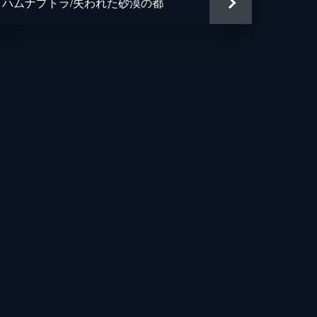
ハムナプトラ/失われた砂漠の都
・チェリー
ファー・コネリー
・ワッツ
サン・ゴールドスタイン
・フランシス・デイリー
・ワッツ
トファー・フォード
・マッケナ
ク・ソマーズ