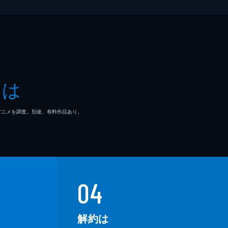
・リー
ーヴ・ディッコ
ル・ジアッキノ
とは
ン・ファイギ
マ/アニメを調査。別途、有料作品あり。
ー・パスカル
04
解約は