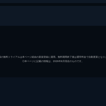
ピーター・パーカー／スパイダーマン
トム・
エイドリアン・トゥームス／バルチャー
マイケ
載の無料トライアルは本ページ経由の新規登録に適用。無料期間終了後は通常料金で自動更新となり
◎本ページに記載の情報は、2026年8月現在のものです。
ハッピー・ホーガン
ジョン
ミシェル・“ＭＪ”・ジョーンズ
ゼンデ
アーロン・デイビス
ドナル
アン・マリー・ホーグ
タイン