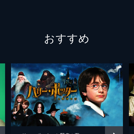
Ｊ・Ｊ
エイブ
おすすめ
ティフ
ベティ・ブラント
アンガ
カーク
スタン
イーサ
エイミ