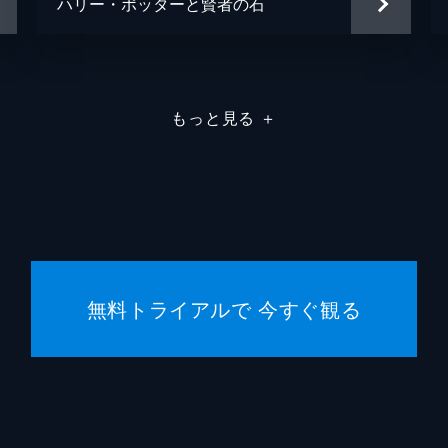
ハリー・ポッターと賢者の石
ザック
カレン（スーツ・レディ）
ジェニ
ジョン
もっと見る
＋
ジョナ
ジョン
ジョン
無料トライアルで 今すぐ観る
クリス
クリス
エリッ