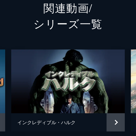
関連動画/
ネッド
ジェイ
シリーズ⼀覧
リズ
ローラ
メイおばさん
マリサ
トニー・スターク／アイアンマン
ロバー
ペッパー・ポッツ
グウィ
キャプテン・アメリカ
クリス
フラッシュ
トニー
ドリス・トゥームス
ガーセ
インクレディブル・ハルク
ヘムキ