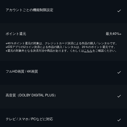
アカウントごとの機能制限設定
ポイント還元
最⼤40%
※
※
40％ポイント還元の対象は、クレジットカード決済による作品の購入 / レンタルです。
※
iOSアプリのUコイン決済による作品の購入 / レンタルは、20％のポイント還元です。
※
還元の対象外となる決済方法や商品があります。くわしくは
こちら
をご確認ください。
フルHD画質 / 4K画質
⾼⾳質（DOLBY DIGITAL PLUS）
テレビ / スマホ / PCなどに対応