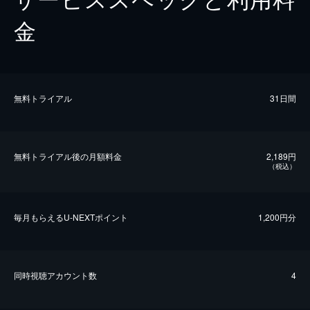
金
無料トライアル
31日間
無料トライアル後の⽉額料金
2,189円
（税込）
毎⽉もらえるU-NEXTポイント
1,200円分
同時視聴アカウント数
4