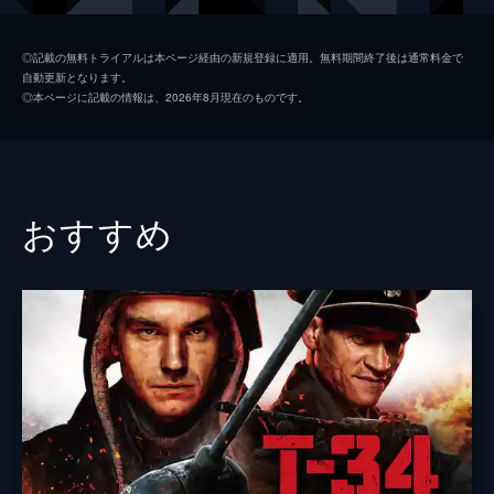
コリンズ
ジャック・ロウデン
◎記載の無料トライアルは本ページ経由の新規登録に適用。無料期間終了後は通常料金で
自動更新となります。
アレックス
ハリー・スタイルズ
◎本ページに記載の情報は、2026年8月現在のものです。
ギブソン
アナイリン・バーナード
ウィナント大佐
ジェームズ・ダーシー
ボルトン中佐
ケネス・ブラナー
おすすめ
謎の英国兵
キリアン・マーフィ
ミスター・ドーソン
マーク・ライランス
ジョージ
バリー・キオガン
ファリアー
トム・ハーディ
マイケル・フォックス
ジョン・ノーラン