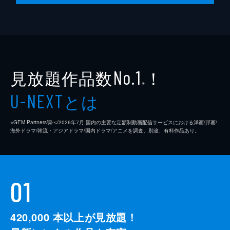
見放題作品数
！
No.1
※
とは
U-NEXT
※GEM Partners調べ/2026年7⽉ 国内の主要な定額制動画配信サービスにおける洋画/邦画/
海外ドラマ/韓流・アジアドラマ/国内ドラマ/アニメを調査。別途、有料作品あり。
01
420,000
本以上が見放題！