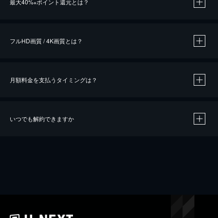
最大40%
ポイント還元とは？
※
※
作品によって必要なポイントが異なります。
フルHD画質 / 4K画質とは？
月額料金を支払うタイミングは？
※
40％ポイント還元の対象は、クレジットカード決済による作品の購入 / レンタルです。
※
iOSアプリのUコイン決済による作品の購入 / レンタルは、20％のポイント還元です。
※
還元の対象外となる決済方法や商品があります。くわしくは
こちら
をご確認ください。
いつでも解約できますか
こちら