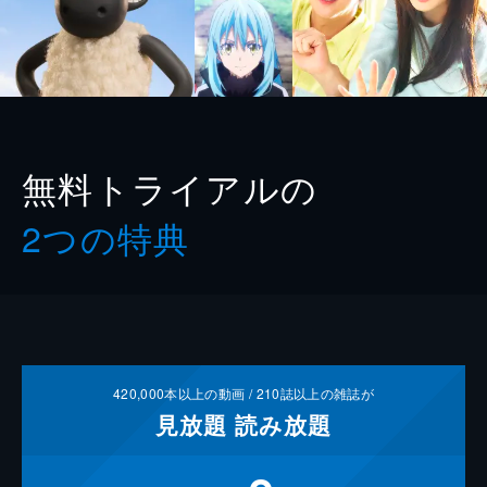
無料トライアルの
2つの特典
420,000
本以上の動画 /
210
誌以上の雑誌が
見放題
読み放題