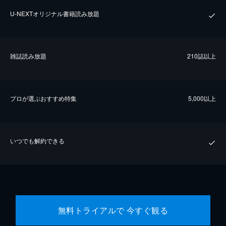
U-NEXTオリジナル書籍読み放題
雑誌読み放題
210誌以上
プロが選ぶおすすめ特集
5,000以上
いつでも解約できる
無料トライアルで 今すぐ観る