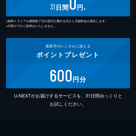
0
31
日間
円
※
※無料トライアル期間終了日の翌日が属する月から月額料金が発生します。
※日割りでのご請求はいたしません。
最新作の
レンタルに使える
ポイント
プレゼント
600
円分
U-NEXTがお届けするサービスを、31日間ゆっくりと
お試しください。