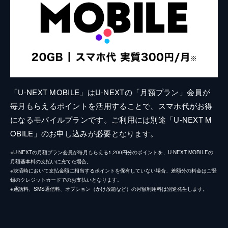
「U-NEXT MOBILE」はU-NEXTの「月額プラン」会員が
毎月もらえるポイントを活用することで、スマホ代がお得
になるモバイルプランです。ご利用には別途「U-NEXT M
OBILE」のお申し込みが必要となります。
※U-NEXTの月額プラン会員が毎月もらえる1,200円分のポイントを、U-NEXT MOBILEの
月額基本料の支払いに充てた場合。
※決済時において支払金額に相当するポイントを保有していない場合、差額分の料金はご登
録のクレジットカードでのお支払いとなります。
※通話料、SMS通信料、オプション（かけ放題など）の月額利用料は別途発生します。