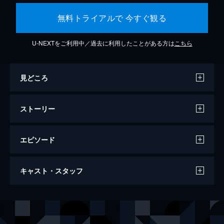
無料トライアルで 今すぐ観る
U-NEXTをご利用中／過去に利用したことがある方は
こちら
見どころ
ストーリー
エピソード
ダンケルク
キャスト・スタッフ
107分
出演
トミー
フィオン・ホワイトヘッド
ピーター
トム・グリン＝カーニー