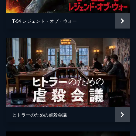
声の出演
マイケル・ケイン
監督
クリストファー・ノーラン
T-34 レジェンド・オブ・ウォー
脚本
クリストファー・ノーラン
音楽
ハンス・ジマー
製作
エマ・トーマス
クリストファー・ノーラン
ヒトラーのための虐殺会議