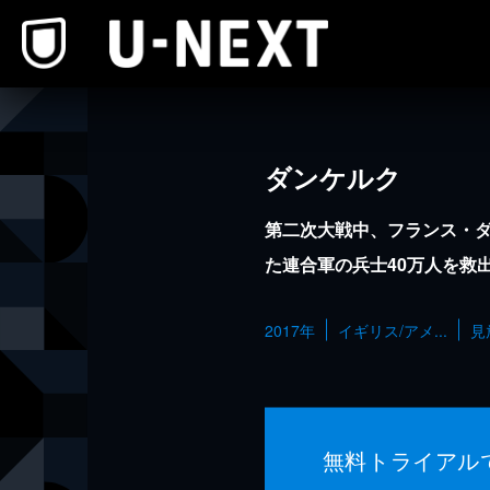
本文へスキップ
ダンケルク
第二次大戦中、フランス・
た連合軍の兵士40万人を救
2017年
イギリス/アメ...
見
無料トライアル