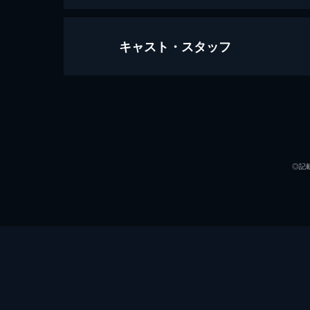
キャスト・スタッフ
ダンケルク
107分
出演
◎記