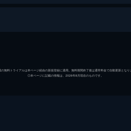
トミー
フィオ
ピーター
トム・
載の無料トライアルは本ページ経由の新規登録に適用。無料期間終了後は通常料金で自動更新となり
◎本ページに記載の情報は、2026年8月現在のものです。
コリンズ
ジャッ
アレックス
ハリー
ギブソン
アナイ
ウィナント大佐
ジェー