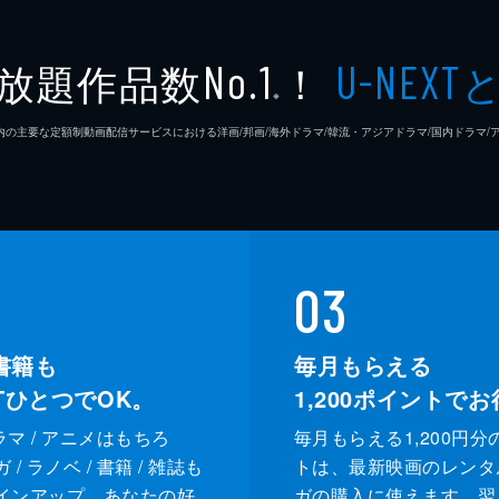
放題作品数
！
No.1
U-NEXT
※
26年7⽉ 国内の主要な定額制動画配信サービスにおける洋画/邦画/海外ドラマ/韓流・アジアドラマ/国内ドラ
03
書籍も
毎月もらえる
XTひとつでOK。
1,200
ポイントでお
ドラマ / アニメはもちろ
毎月もらえる1,200円分
/ ラノベ / 書籍 / 雑誌も
トは、最新映画のレンタ
インアップ。あなたの好
ガの購入に使えます。翌