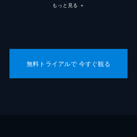
もっと見る
＋
クリス
ハンス
エマ・
クリス
無料トライアルで 今すぐ観る