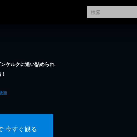
ダンケルクに追い詰められ
出！
放題
で 今すぐ観る