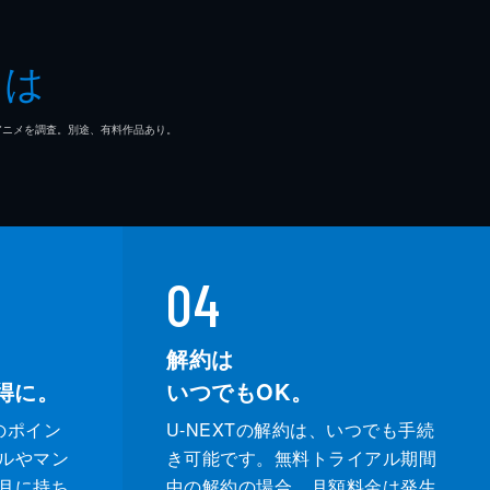
とは
マ/アニメを調査。別途、有料作品あり。
04
解約は
得に。
いつでもOK。
のポイン
U-NEXTの解約は、いつでも手続
ルやマン
き可能です。無料トライアル期間
月に持ち
中の解約の場合、月額料金は発生