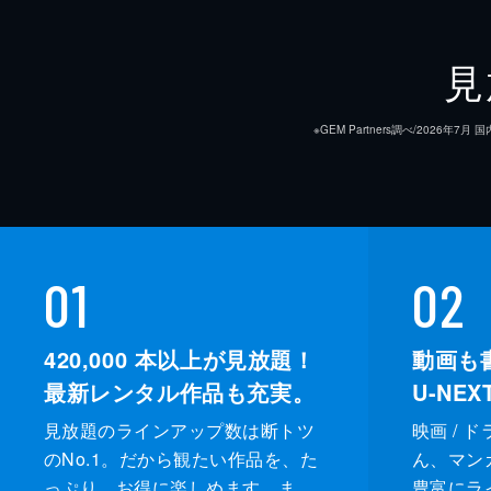
見
※GEM Partners調べ/20
01
02
420,000
本以上が見放題！
動画も
最新レンタル作品も充実。
U-NE
見放題のラインアップ数は断トツ
映画 / 
のNo.1。だから観たい作品を、た
ん、マンガ 
っぷり、お得に楽しめます。ま
豊富にラ