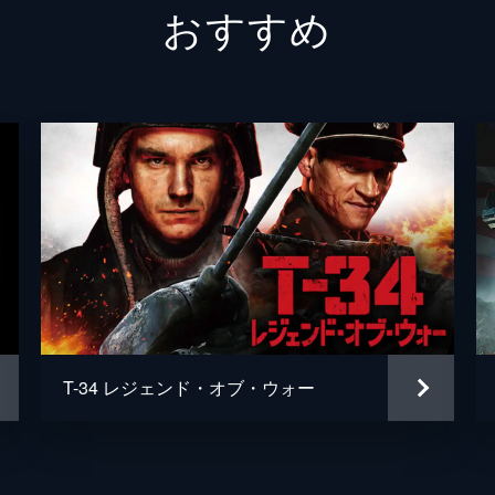
おすすめ
ボルトン中佐
ケネス
謎の英国兵
キリア
ミスター・ドーソン
マーク
ジョージ
バリー
ファリアー
トム・
マイケ
ジョン
T-34 レジェンド・オブ・ウォー
マイケ
クリス