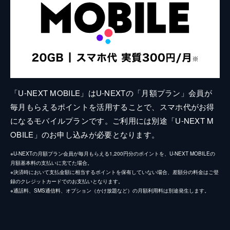
「U-NEXT MOBILE」はU-NEXTの「月額プラン」会員が
毎月もらえるポイントを活用することで、スマホ代がお得
になるモバイルプランです。ご利用には別途「U-NEXT M
OBILE」のお申し込みが必要となります。
※U-NEXTの月額プラン会員が毎月もらえる1,200円分のポイントを、U-NEXT MOBILEの
月額基本料の支払いに充てた場合。
※決済時において支払金額に相当するポイントを保有していない場合、差額分の料金はご登
録のクレジットカードでのお支払いとなります。
※通話料、SMS通信料、オプション（かけ放題など）の月額利用料は別途発生します。