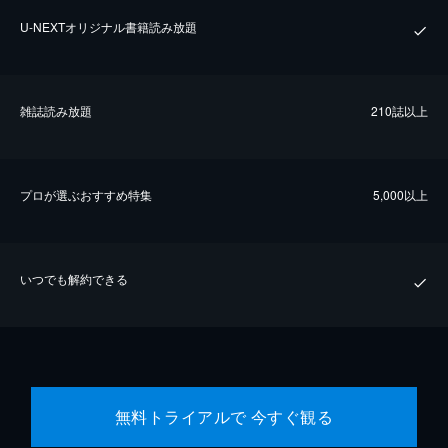
U-NEXTオリジナル書籍読み放題
雑誌読み放題
210誌以上
プロが選ぶおすすめ特集
5,000以上
いつでも解約できる
無料トライアルで 今すぐ観る