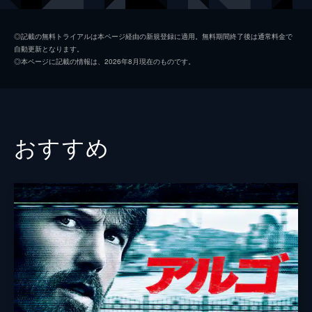
コリンズ
ジャック・ロウデン
◎記載の無料トライアルは本ページ経由の新規登録に適用。無料期間終了後は通常料金で
自動更新となります。
アレックス
ハリー・スタイルズ
◎本ページに記載の情報は、2026年8月現在のものです。
ギブソン
アナイリン・バーナード
ウィナント大佐
ジェームズ・ダーシー
ボルトン中佐
ケネス・ブラナー
おすすめ
謎の英国兵
キリアン・マーフィ
ミスター・ドーソン
マーク・ライランス
ジョージ
バリー・キオガン
ファリアー
トム・ハーディ
マイケル・フォックス
ジョン・ノーラン