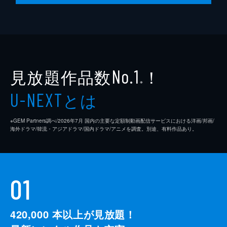
見放題作品数
！
No.1
※
とは
U-NEXT
※GEM Partners調べ/2026年7⽉ 国内の主要な定額制動画配信サービスにおける洋画/邦画/
海外ドラマ/韓流・アジアドラマ/国内ドラマ/アニメを調査。別途、有料作品あり。
01
420,000
本以上が見放題！