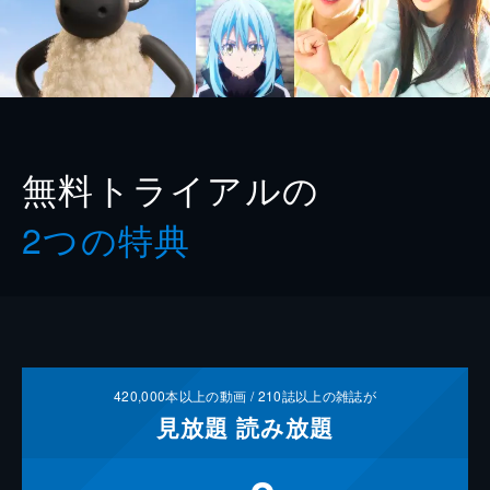
無料トライアルの
2つの特典
420,000
本以上の動画 /
210
誌以上の雑誌が
見放題
読み放題