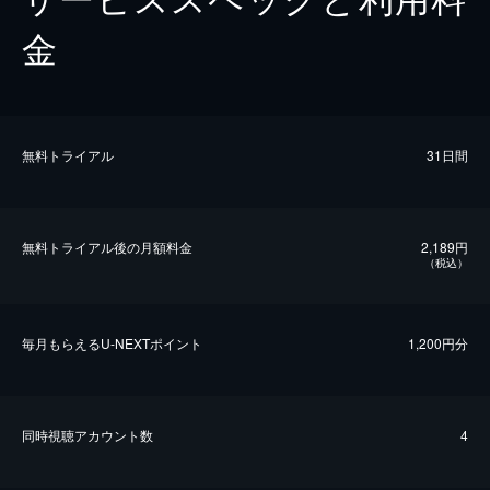
金
無料トライアル
31日間
無料トライアル後の⽉額料金
2,189円
（税込）
毎⽉もらえるU-NEXTポイント
1,200円分
同時視聴アカウント数
4