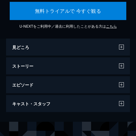
無料トライアルで 今すぐ観る
U-NEXTをご利用中／過去に利用したことがある方は
こちら
見どころ
ストーリー
エピソード
ダンケルク
キャスト・スタッフ
107分
出演
トミー
フィオン・ホワイトヘッド
ピーター
トム・グリン＝カーニー