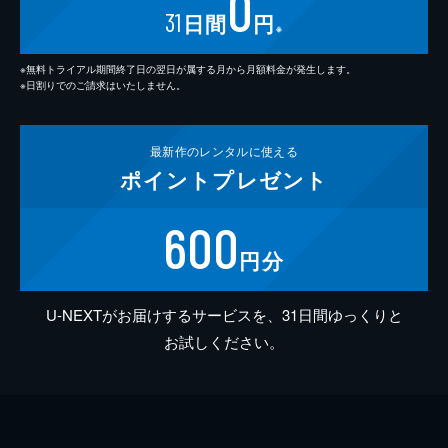
0
31
日間
円
※
※無料トライアル期間終了日の翌日が属する月から月額料金が発生します。
※日割りでのご請求はいたしません。
最新作の
レンタルに使える
ポイント
プレゼント
600
円分
U-NEXTがお届けするサービスを、31日間ゆっくりと
お試しください。