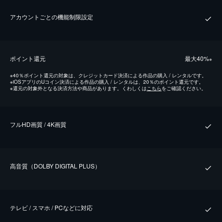
アカウントごとの機能制限設定
ポイント還元
最⼤40%
※
※
40％ポイント還元の対象は、クレジットカード決済による作品の購入 / レンタルです。
※
iOSアプリのUコイン決済による作品の購入 / レンタルは、20％のポイント還元です。
※
還元の対象外となる決済方法や商品があります。くわしくは
こちら
をご確認ください。
フルHD画質 / 4K画質
⾼⾳質（DOLBY DIGITAL PLUS）
テレビ / スマホ / PCなどに対応