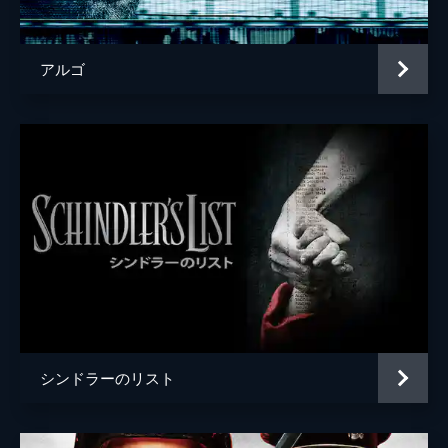
声の出演
マイケル・ケイン
監督
クリストファー・ノーラン
アルゴ
脚本
クリストファー・ノーラン
音楽
ハンス・ジマー
製作
エマ・トーマス
クリストファー・ノーラン
シンドラーのリスト