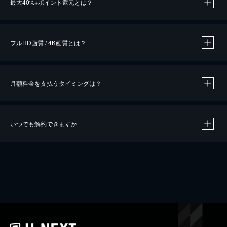
最大40%
ポイント還元とは？
※
※
作品によって必要なポイントが異なります。
フルHD画質 / 4K画質とは？
月額料金を支払うタイミングは？
※
40％ポイント還元の対象は、クレジットカード決済による作品の購入 / レンタルです。
※
iOSアプリのUコイン決済による作品の購入 / レンタルは、20％のポイント還元です。
※
還元の対象外となる決済方法や商品があります。くわしくは
こちら
をご確認ください。
いつでも解約できますか
こちら