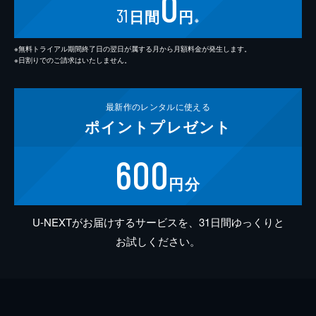
0
31
日間
円
※
※無料トライアル期間終了日の翌日が属する月から月額料金が発生します。
※日割りでのご請求はいたしません。
最新作の
レンタルに使える
ポイント
プレゼント
600
円分
U-NEXTがお届けするサービスを、31日間ゆっくりと
お試しください。