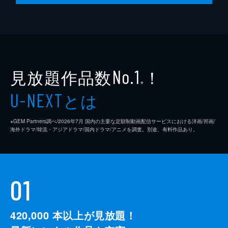
見放題作品数
！
No.1
※
とは
U-NEXT
※GEM Partners調べ/2026年7⽉ 国内の主要な定額制動画配信サービスにおける洋画/邦画/
海外ドラマ/韓流・アジアドラマ/国内ドラマ/アニメを調査。別途、有料作品あり。
01
420,000
本以上が見放題！