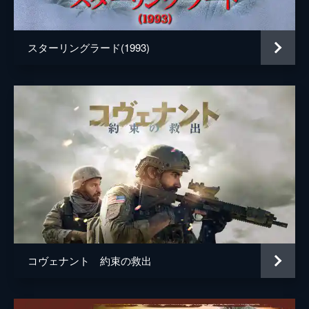
声の出演
マイケル・ケイン
監督
クリストファー・ノーラン
スターリングラード(1993)
脚本
クリストファー・ノーラン
音楽
ハンス・ジマー
製作
エマ・トーマス
クリストファー・ノーラン
コヴェナント 約束の救出