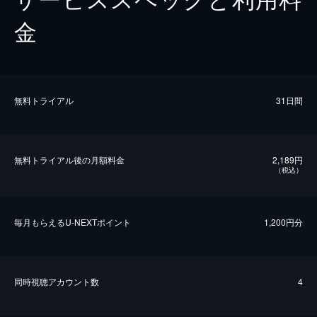
金
無料トライアル
31日間
無料トライアル後の⽉額料金
2,189円
（税込）
毎⽉もらえるU-NEXTポイント
1,200円分
同時視聴アカウント数
4