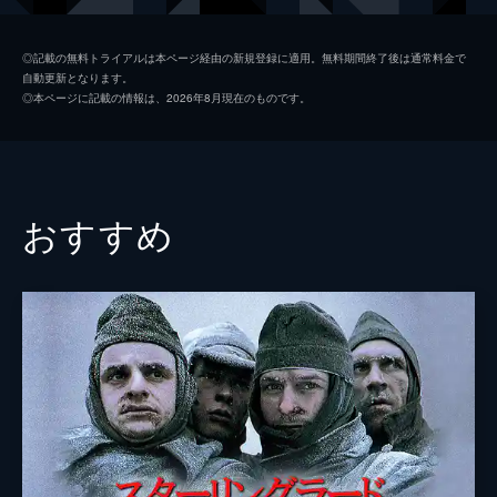
コリンズ
ジャック・ロウデン
◎記載の無料トライアルは本ページ経由の新規登録に適用。無料期間終了後は通常料金で
自動更新となります。
アレックス
ハリー・スタイルズ
◎本ページに記載の情報は、2026年8月現在のものです。
ギブソン
アナイリン・バーナード
ウィナント大佐
ジェームズ・ダーシー
ボルトン中佐
ケネス・ブラナー
おすすめ
謎の英国兵
キリアン・マーフィ
ミスター・ドーソン
マーク・ライランス
ジョージ
バリー・キオガン
ファリアー
トム・ハーディ
マイケル・フォックス
ジョン・ノーラン