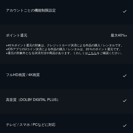
アカウントごとの機能制限設定
ポイント還元
最⼤40%
※
※
40％ポイント還元の対象は、クレジットカード決済による作品の購入 / レンタルです。
※
iOSアプリのUコイン決済による作品の購入 / レンタルは、20％のポイント還元です。
※
還元の対象外となる決済方法や商品があります。くわしくは
こちら
をご確認ください。
フルHD画質 / 4K画質
⾼⾳質（DOLBY DIGITAL PLUS）
テレビ / スマホ / PCなどに対応