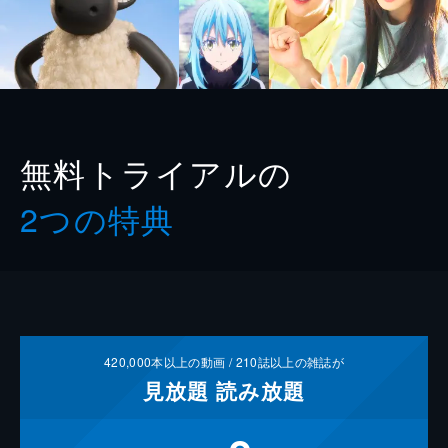
無料トライアルの
2つの特典
420,000
本以上の動画 /
210
誌以上の雑誌が
見放題
読み放題