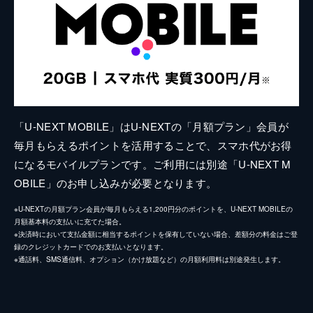
「U-NEXT MOBILE」はU-NEXTの「月額プラン」会員が
毎月もらえるポイントを活用することで、スマホ代がお得
になるモバイルプランです。ご利用には別途「U-NEXT M
OBILE」のお申し込みが必要となります。
※U-NEXTの月額プラン会員が毎月もらえる1,200円分のポイントを、U-NEXT MOBILEの
月額基本料の支払いに充てた場合。
※決済時において支払金額に相当するポイントを保有していない場合、差額分の料金はご登
録のクレジットカードでのお支払いとなります。
※通話料、SMS通信料、オプション（かけ放題など）の月額利用料は別途発生します。