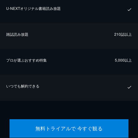
U-NEXTオリジナル書籍読み放題
雑誌読み放題
210誌以上
プロが選ぶおすすめ特集
5,000以上
いつでも解約できる
無料トライアルで 今すぐ観る