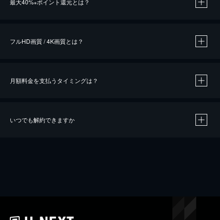
最大40%
ポイント還元とは？
※
※
作品によって必要なポイントが異なります。
フルHD画質 / 4K画質とは？
月額料金を支払うタイミングは？
※
40％ポイント還元の対象は、クレジットカード決済による作品の購入 / レンタルです。
※
iOSアプリのUコイン決済による作品の購入 / レンタルは、20％のポイント還元です。
※
還元の対象外となる決済方法や商品があります。くわしくは
こちら
をご確認ください。
いつでも解約できますか
こちら