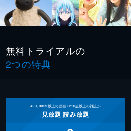
無料トライアルの
2つの特典
420,000
本以上の動画 /
210
誌以上の雑誌が
見放題
読み放題