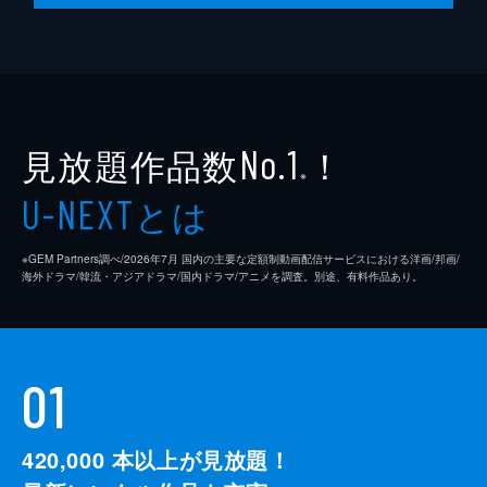
見放題作品数
！
No.1
※
とは
U-NEXT
※GEM Partners調べ/2026年7⽉ 国内の主要な定額制動画配信サービスにおける洋画/邦画/
海外ドラマ/韓流・アジアドラマ/国内ドラマ/アニメを調査。別途、有料作品あり。
01
420,000
本以上が見放題！