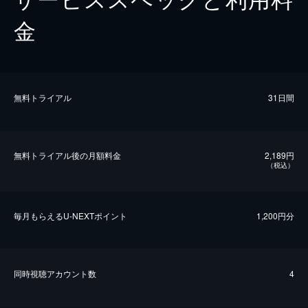
金
無料トライアル
31日間
無料トライアル後の⽉額料金
2,189円
（税込）
毎⽉もらえるU-NEXTポイント
1,200円分
同時視聴アカウント数
4