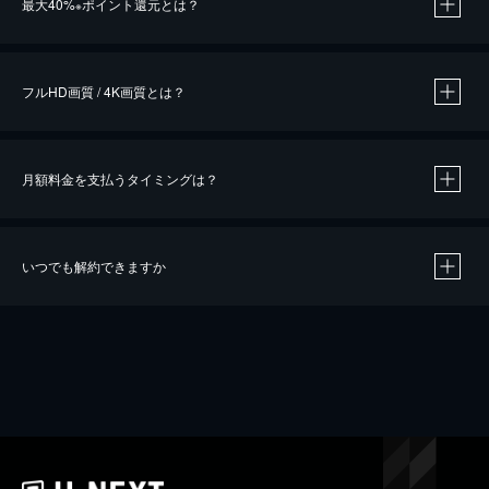
最大40%
ポイント還元とは？
※
※
作品によって必要なポイントが異なります。
フルHD画質 / 4K画質とは？
月額料金を支払うタイミングは？
※
40％ポイント還元の対象は、クレジットカード決済による作品の購入 / レンタルです。
※
iOSアプリのUコイン決済による作品の購入 / レンタルは、20％のポイント還元です。
※
還元の対象外となる決済方法や商品があります。くわしくは
こちら
をご確認ください。
いつでも解約できますか
こちら