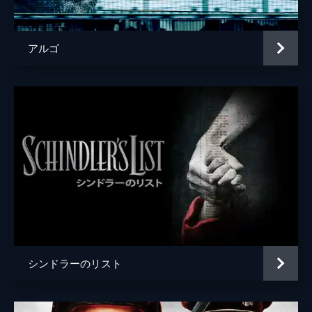
声の出演
マイケル・ケイン
監督
クリストファー・ノーラン
アルゴ
脚本
クリストファー・ノーラン
音楽
ハンス・ジマー
製作
エマ・トーマス
クリストファー・ノーラン
シンドラーのリスト