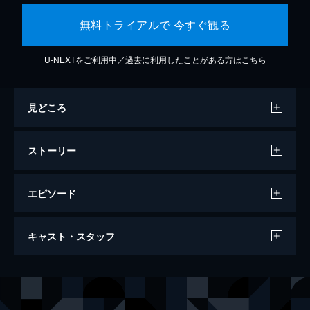
無料トライアルで 今すぐ観る
U-NEXTをご利用中／過去に利用したことがある方は
こちら
見どころ
ストーリー
エピソード
ダンケルク
キャスト・スタッフ
107分
出演
トミー
フィオン・ホワイトヘッド
ピーター
トム・グリン＝カーニー