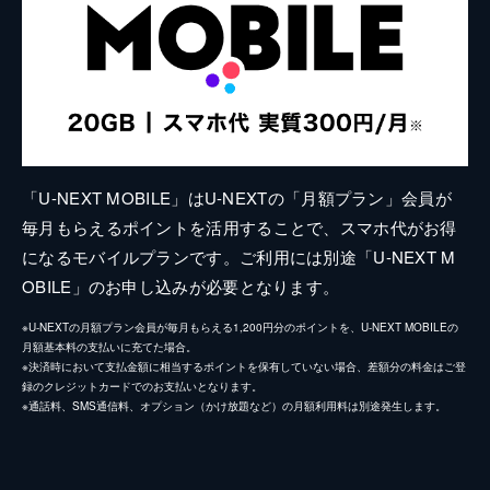
「U-NEXT MOBILE」はU-NEXTの「月額プラン」会員が
毎月もらえるポイントを活用することで、スマホ代がお得
になるモバイルプランです。ご利用には別途「U-NEXT M
OBILE」のお申し込みが必要となります。
※U-NEXTの月額プラン会員が毎月もらえる1,200円分のポイントを、U-NEXT MOBILEの
月額基本料の支払いに充てた場合。
※決済時において支払金額に相当するポイントを保有していない場合、差額分の料金はご登
録のクレジットカードでのお支払いとなります。
※通話料、SMS通信料、オプション（かけ放題など）の月額利用料は別途発生します。