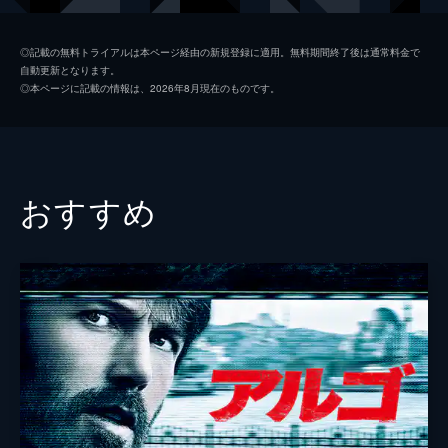
コリンズ
ジャック・ロウデン
◎記載の無料トライアルは本ページ経由の新規登録に適用。無料期間終了後は通常料金で
自動更新となります。
アレックス
ハリー・スタイルズ
◎本ページに記載の情報は、2026年8月現在のものです。
ギブソン
アナイリン・バーナード
ウィナント大佐
ジェームズ・ダーシー
ボルトン中佐
ケネス・ブラナー
おすすめ
謎の英国兵
キリアン・マーフィ
ミスター・ドーソン
マーク・ライランス
ジョージ
バリー・キオガン
ファリアー
トム・ハーディ
マイケル・フォックス
ジョン・ノーラン