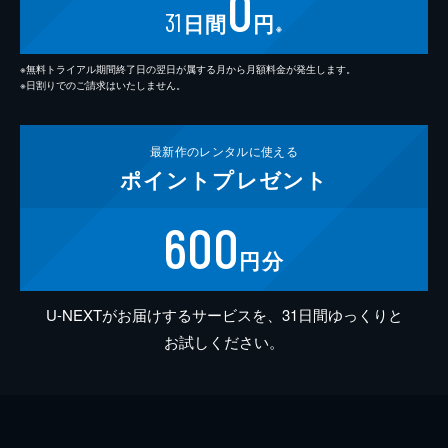
0
31
日間
円
※
※無料トライアル期間終了日の翌日が属する月から月額料金が発生します。
※日割りでのご請求はいたしません。
最新作の
レンタルに使える
ポイント
プレゼント
600
円分
U-NEXTがお届けするサービスを、31日間ゆっくりと
お試しください。