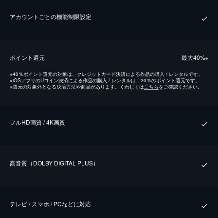
アカウントごとの機能制限設定
ポイント還元
最⼤40%
※
※
40％ポイント還元の対象は、クレジットカード決済による作品の購入 / レンタルです。
※
iOSアプリのUコイン決済による作品の購入 / レンタルは、20％のポイント還元です。
※
還元の対象外となる決済方法や商品があります。くわしくは
こちら
をご確認ください。
フルHD画質 / 4K画質
⾼⾳質（DOLBY DIGITAL PLUS）
テレビ / スマホ / PCなどに対応