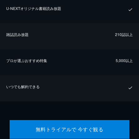
U-NEXTオリジナル書籍読み放題
雑誌読み放題
210誌以上
プロが選ぶおすすめ特集
5,000以上
いつでも解約できる
無料トライアルで 今すぐ観る