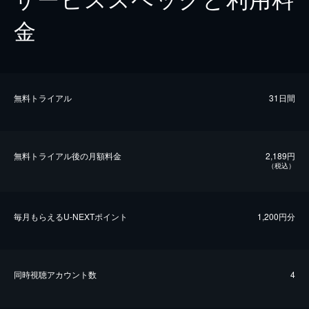
金
無料トライアル
31日間
無料トライアル後の⽉額料金
2,189円
（税込）
毎⽉もらえるU-NEXTポイント
1,200円分
同時視聴アカウント数
4