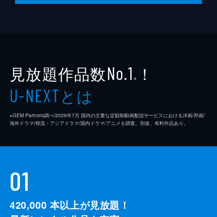
見放題作品数
！
No.1
※
とは
U-NEXT
※GEM Partners調べ/2026年7⽉ 国内の主要な定額制動画配信サービスにおける洋画/邦画/
海外ドラマ/韓流・アジアドラマ/国内ドラマ/アニメを調査。別途、有料作品あり。
01
420,000
本以上が見放題！