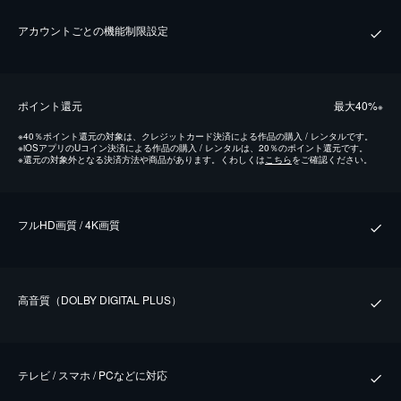
アカウントごとの機能制限設定
ポイント還元
最⼤40%
※
※
40％ポイント還元の対象は、クレジットカード決済による作品の購入 / レンタルです。
※
iOSアプリのUコイン決済による作品の購入 / レンタルは、20％のポイント還元です。
※
還元の対象外となる決済方法や商品があります。くわしくは
こちら
をご確認ください。
フルHD画質 / 4K画質
⾼⾳質（DOLBY DIGITAL PLUS）
テレビ / スマホ / PCなどに対応