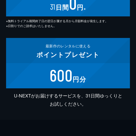
0
31
日間
円
※
※無料トライアル期間終了日の翌日が属する月から月額料金が発生します。
※日割りでのご請求はいたしません。
最新作の
レンタルに使える
ポイント
プレゼント
600
円分
U-NEXTがお届けするサービスを、31日間ゆっくりと
お試しください。