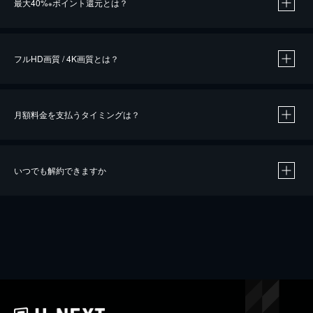
最大40%
ポイント還元とは？
※
※
作品によって必要なポイントが異なります。
フルHD画質 / 4K画質とは？
月額料金を支払うタイミングは？
※
40％ポイント還元の対象は、クレジットカード決済による作品の購入 / レンタルです。
※
iOSアプリのUコイン決済による作品の購入 / レンタルは、20％のポイント還元です。
※
還元の対象外となる決済方法や商品があります。くわしくは
こちら
をご確認ください。
いつでも解約できますか
こちら