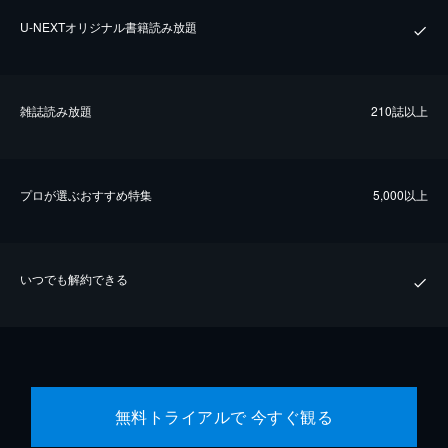
U-NEXTオリジナル書籍読み放題
雑誌読み放題
210誌以上
プロが選ぶおすすめ特集
5,000以上
いつでも解約できる
無料トライアルで 今すぐ観る