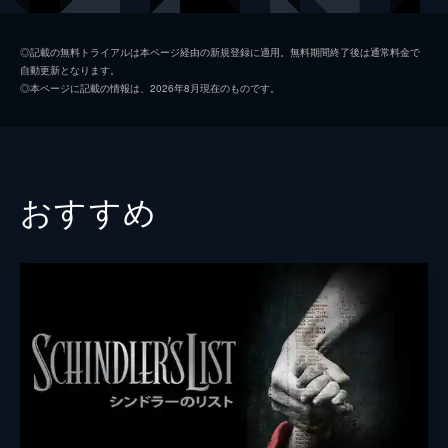
コリンズ
ジャック・ロウデン
◎記載の無料トライアルは本ページ経由の新規登録に適用。無料期間終了後は通常料金で
自動更新となります。
アレックス
ハリー・スタイルズ
◎本ページに記載の情報は、2026年8月現在のものです。
ギブソン
アナイリン・バーナード
ウィナント大佐
ジェームズ・ダーシー
ボルトン中佐
ケネス・ブラナー
おすすめ
謎の英国兵
キリアン・マーフィ
ミスター・ドーソン
マーク・ライランス
ジョージ
バリー・キオガン
ファリアー
トム・ハーディ
マイケル・フォックス
ジョン・ノーラン