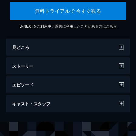
無料トライアルで 今すぐ観る
U-NEXTをご利用中／過去に利用したことがある方は
こちら
見どころ
ストーリー
エピソード
ダンケルク
キャスト・スタッフ
107分
出演
トミー
フィオン・ホワイトヘッド
ピーター
トム・グリン＝カーニー