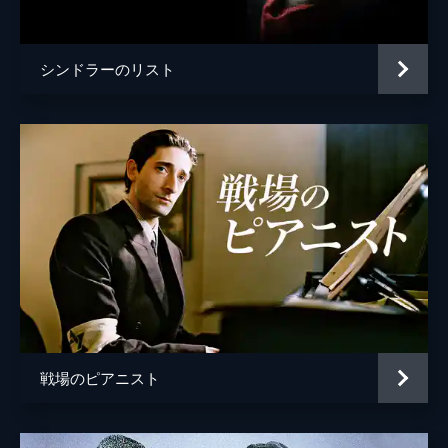
声の出演
マイケル・ケイン
監督
クリストファー・ノーラン
シンドラーのリスト
脚本
クリストファー・ノーラン
音楽
ハンス・ジマー
製作
エマ・トーマス
クリストファー・ノーラン
戦場のピアニスト