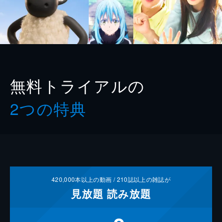
無料トライアルの
2つの特典
420,000
本以上の動画 /
210
誌以上の雑誌が
見放題
読み放題