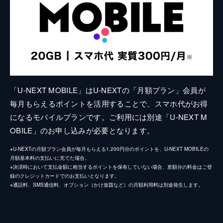
「U-NEXT MOBILE」はU-NEXTの「月額プラン」会員が
毎月もらえるポイントを活用することで、スマホ代がお得
になるモバイルプランです。ご利用には別途「U-NEXT M
OBILE」のお申し込みが必要となります。
※U-NEXTの月額プラン会員が毎月もらえる1,200円分のポイントを、U-NEXT MOBILEの
月額基本料の支払いに充てた場合。
※決済時において支払金額に相当するポイントを保有していない場合、差額分の料金はご登
録のクレジットカードでのお支払いとなります。
※通話料、SMS通信料、オプション（かけ放題など）の月額利用料は別途発生します。