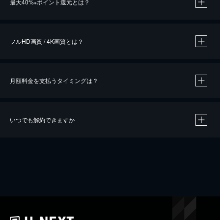
最大40%
ポイント還元とは？
※
※
作品によって必要なポイントが異なります。
フルHD画質 / 4K画質とは？
月額料金を支払うタイミングは？
※
40％ポイント還元の対象は、クレジットカード決済による作品の購入 / レンタルです。
※
iOSアプリのUコイン決済による作品の購入 / レンタルは、20％のポイント還元です。
※
還元の対象外となる決済方法や商品があります。くわしくは
こちら
をご確認ください。
いつでも解約できますか
こちら