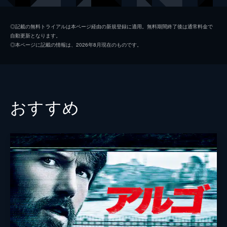
コリンズ
ジャック・ロウデン
◎記載の無料トライアルは本ページ経由の新規登録に適用。無料期間終了後は通常料金で
自動更新となります。
アレックス
ハリー・スタイルズ
◎本ページに記載の情報は、2026年8月現在のものです。
ギブソン
アナイリン・バーナード
ウィナント大佐
ジェームズ・ダーシー
ボルトン中佐
ケネス・ブラナー
おすすめ
謎の英国兵
キリアン・マーフィ
ミスター・ドーソン
マーク・ライランス
ジョージ
バリー・キオガン
ファリアー
トム・ハーディ
マイケル・フォックス
ジョン・ノーラン