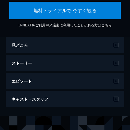
無料トライアルで 今すぐ観る
U-NEXTをご利用中／過去に利用したことがある方は
こちら
見どころ
ストーリー
エピソード
ダンケルク
キャスト・スタッフ
107分
出演
トミー
フィオン・ホワイトヘッド
ピーター
トム・グリン＝カーニー