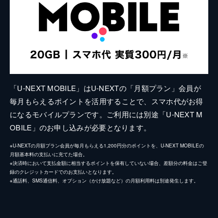
「U-NEXT MOBILE」はU-NEXTの「月額プラン」会員が
毎月もらえるポイントを活用することで、スマホ代がお得
になるモバイルプランです。ご利用には別途「U-NEXT M
OBILE」のお申し込みが必要となります。
※U-NEXTの月額プラン会員が毎月もらえる1,200円分のポイントを、U-NEXT MOBILEの
月額基本料の支払いに充てた場合。
※決済時において支払金額に相当するポイントを保有していない場合、差額分の料金はご登
録のクレジットカードでのお支払いとなります。
※通話料、SMS通信料、オプション（かけ放題など）の月額利用料は別途発生します。