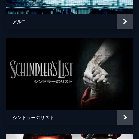
声の出演
マイケル・ケイン
監督
クリストファー・ノーラン
アルゴ
脚本
クリストファー・ノーラン
音楽
ハンス・ジマー
製作
エマ・トーマス
クリストファー・ノーラン
シンドラーのリスト