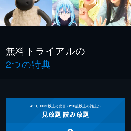
無料トライアルの
2つの特典
420,000
本以上の動画 /
210
誌以上の雑誌が
見放題
読み放題