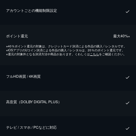
アカウントごとの機能制限設定
ポイント還元
最⼤40%
※
※
40％ポイント還元の対象は、クレジットカード決済による作品の購入 / レンタルです。
※
iOSアプリのUコイン決済による作品の購入 / レンタルは、20％のポイント還元です。
※
還元の対象外となる決済方法や商品があります。くわしくは
こちら
をご確認ください。
フルHD画質 / 4K画質
⾼⾳質（DOLBY DIGITAL PLUS）
テレビ / スマホ / PCなどに対応