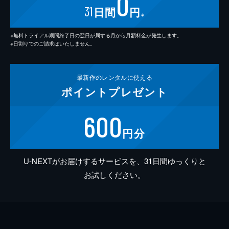
0
31
日間
円
※
※無料トライアル期間終了日の翌日が属する月から月額料金が発生します。
※日割りでのご請求はいたしません。
最新作の
レンタルに使える
ポイント
プレゼント
600
円分
U-NEXTがお届けするサービスを、31日間ゆっくりと
お試しください。