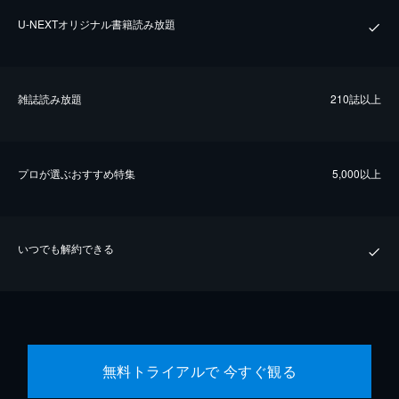
U-NEXTオリジナル書籍読み放題
雑誌読み放題
210誌以上
プロが選ぶおすすめ特集
5,000以上
いつでも解約できる
無料トライアルで 今すぐ観る