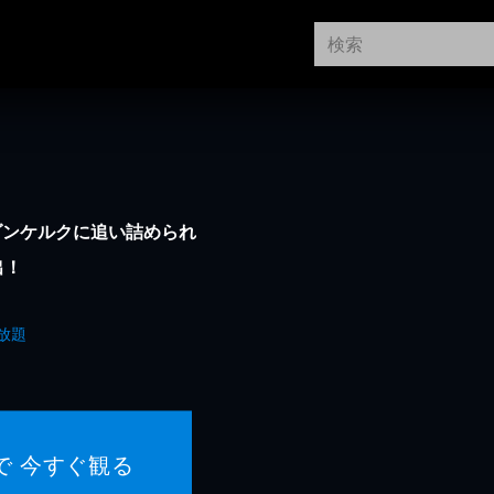
ダンケルクに追い詰められ
出！
放題
で 今すぐ観る