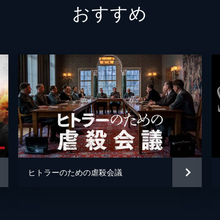
おすすめ
ボルトン中佐
ケネス
謎の英国兵
キリア
ミスター・ドーソン
マーク
ジョージ
バリー
ファリアー
トム・
マイケ
ジョン
ヒトラーのための虐殺会議
マイケ
クリス