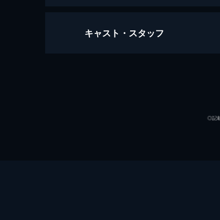
キャスト・スタッフ
ダンケルク
107分
出演
◎記