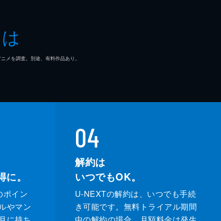
とは
マ/アニメを調査。別途、有料作品あり。
04
解約は
得に。
いつでもOK。
のポイン
U-NEXTの解約は、いつでも手続
ルやマン
き可能です。無料トライアル期間
月に持ち
中の解約の場合、月額料金は発生