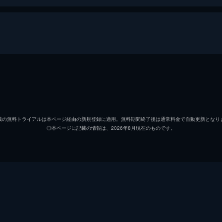
トミー
フィオ
ピーター
トム・
載の無料トライアルは本ページ経由の新規登録に適用。無料期間終了後は通常料金で自動更新となり
◎本ページに記載の情報は、2026年8月現在のものです。
コリンズ
ジャッ
アレックス
ハリー
ギブソン
アナイ
ウィナント大佐
ジェー