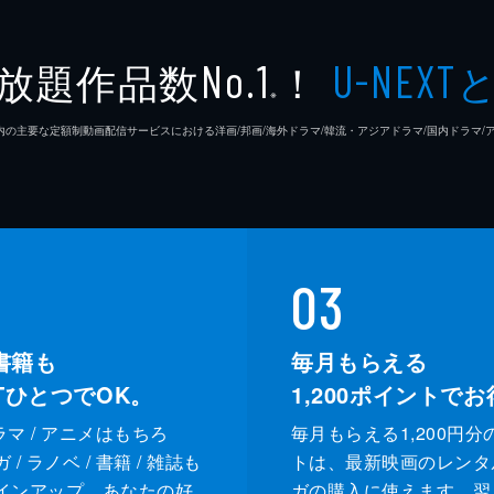
放題作品数
！
No.1
U-NEXT
※
26年7⽉ 国内の主要な定額制動画配信サービスにおける洋画/邦画/海外ドラマ/韓流・アジアドラマ/国内ドラ
03
書籍も
毎月もらえる
XTひとつでOK。
1,200
ポイントでお
ドラマ / アニメはもちろ
毎月もらえる1,200円分
/ ラノベ / 書籍 / 雑誌も
トは、最新映画のレンタ
インアップ。あなたの好
ガの購入に使えます。翌