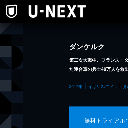
本文へスキップ
ダンケルク
第二次大戦中、フランス・
た連合軍の兵士40万人を救
2017年
イギリス/アメ...
見
無料トライアル