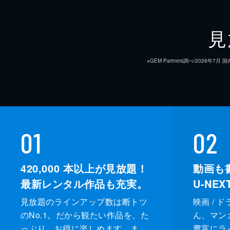
見
※GEM Partners調べ/20
01
02
420,000
本以上が見放題！
動画も
最新レンタル作品も充実。
U-NE
見放題のラインアップ数は断トツ
映画 / 
のNo.1。だから観たい作品を、た
ん、マンガ 
っぷり、お得に楽しめます。ま
豊富にラ