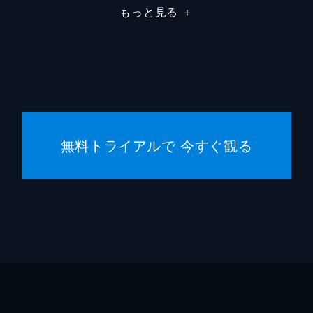
もっと見る
＋
クリス
ハンス
エマ・
クリス
無料トライアルで 今すぐ観る