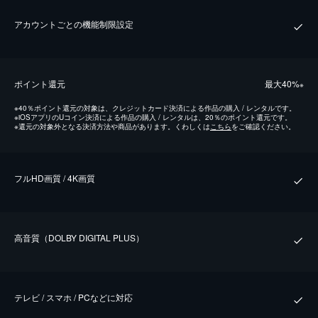
アカウントごとの機能制限設定
ポイント還元
最⼤40%
※
※
40％ポイント還元の対象は、クレジットカード決済による作品の購入 / レンタルです。
※
iOSアプリのUコイン決済による作品の購入 / レンタルは、20％のポイント還元です。
※
還元の対象外となる決済方法や商品があります。くわしくは
こちら
をご確認ください。
フルHD画質 / 4K画質
⾼⾳質（DOLBY DIGITAL PLUS）
テレビ / スマホ / PCなどに対応