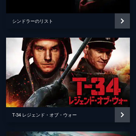
声の出演
マイケル・ケイン
監督
クリストファー・ノーラン
シンドラーのリスト
脚本
クリストファー・ノーラン
音楽
ハンス・ジマー
製作
エマ・トーマス
クリストファー・ノーラン
T-34 レジェンド・オブ・ウォー