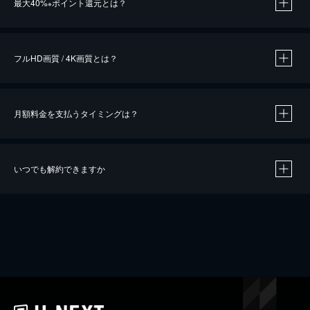
最大40%
ポイント還元とは？
※
※
作品によって必要なポイントが異なります。
フルHD画質 / 4K画質とは？
月額料金を支払うタイミングは？
※
40％ポイント還元の対象は、クレジットカード決済による作品の購入 / レンタルです。
※
iOSアプリのUコイン決済による作品の購入 / レンタルは、20％のポイント還元です。
※
還元の対象外となる決済方法や商品があります。くわしくは
こちら
をご確認ください。
いつでも解約できますか
こちら