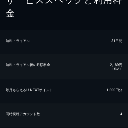
金
無料トライアル
31日間
無料トライアル後の⽉額料金
2,189円
（税込）
毎⽉もらえるU-NEXTポイント
1,200円分
同時視聴アカウント数
4