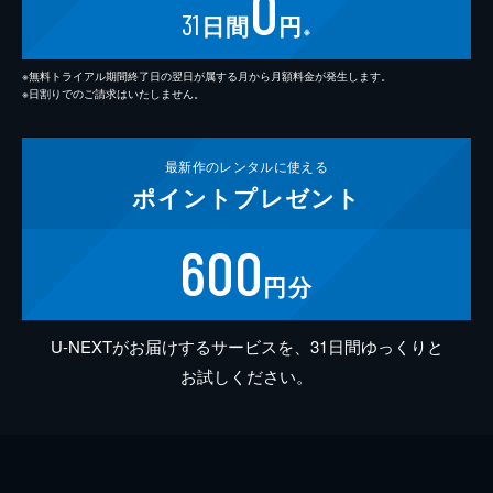
0
31
日間
円
※
※無料トライアル期間終了日の翌日が属する月から月額料金が発生します。
※日割りでのご請求はいたしません。
最新作の
レンタルに使える
ポイント
プレゼント
600
円分
U-NEXTがお届けするサービスを、31日間ゆっくりと
お試しください。