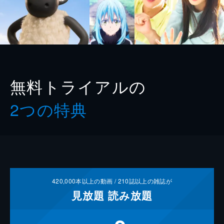
無料トライアルの
2つの特典
420,000
本以上の動画 /
210
誌以上の雑誌が
見放題
読み放題