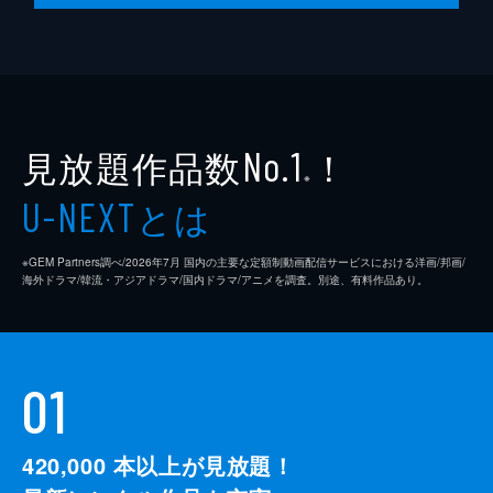
見放題作品数
！
No.1
※
とは
U-NEXT
※GEM Partners調べ/2026年7⽉ 国内の主要な定額制動画配信サービスにおける洋画/邦画/
海外ドラマ/韓流・アジアドラマ/国内ドラマ/アニメを調査。別途、有料作品あり。
01
420,000
本以上が見放題！