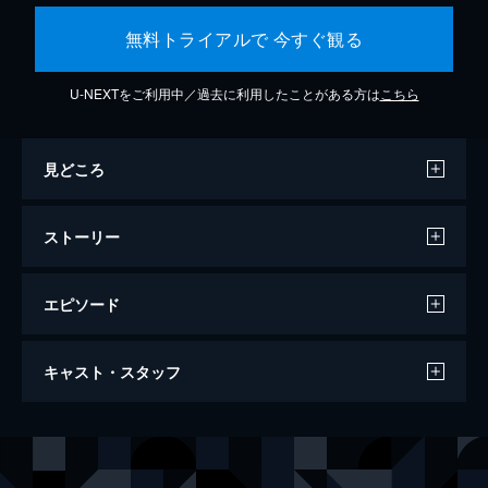
無料トライアルで 今すぐ観る
U-NEXTをご利用中／過去に利用したことがある方は
こちら
見どころ
ストーリー
エピソード
ダンケルク
キャスト・スタッフ
107分
出演
トミー
フィオン・ホワイトヘッド
ピーター
トム・グリン＝カーニー