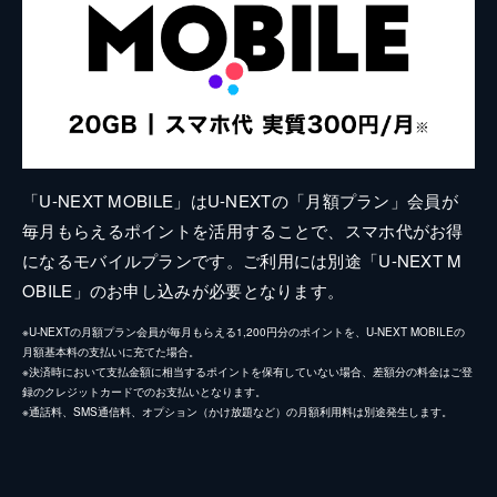
「U-NEXT MOBILE」はU-NEXTの「月額プラン」会員が
毎月もらえるポイントを活用することで、スマホ代がお得
になるモバイルプランです。ご利用には別途「U-NEXT M
OBILE」のお申し込みが必要となります。
※U-NEXTの月額プラン会員が毎月もらえる1,200円分のポイントを、U-NEXT MOBILEの
月額基本料の支払いに充てた場合。
※決済時において支払金額に相当するポイントを保有していない場合、差額分の料金はご登
録のクレジットカードでのお支払いとなります。
※通話料、SMS通信料、オプション（かけ放題など）の月額利用料は別途発生します。