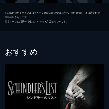
コリンズ
ジャック・ロウデン
◎記載の無料トライアルは本ページ経由の新規登録に適用。無料期間終了後は通常料金で
自動更新となります。
アレックス
ハリー・スタイルズ
◎本ページに記載の情報は、2026年8月現在のものです。
ギブソン
アナイリン・バーナード
ウィナント大佐
ジェームズ・ダーシー
ボルトン中佐
ケネス・ブラナー
おすすめ
謎の英国兵
キリアン・マーフィ
ミスター・ドーソン
マーク・ライランス
ジョージ
バリー・キオガン
ファリアー
トム・ハーディ
マイケル・フォックス
ジョン・ノーラン