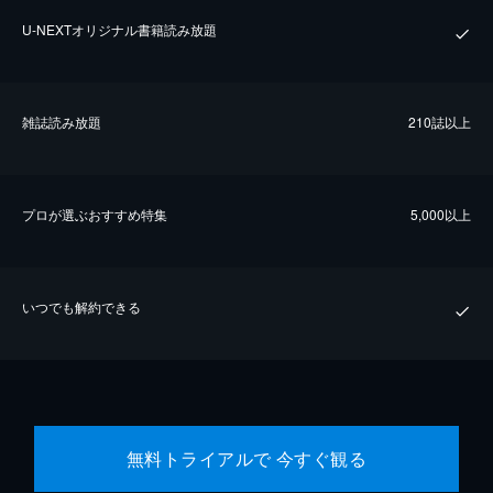
U-NEXTオリジナル書籍読み放題
雑誌読み放題
210誌以上
プロが選ぶおすすめ特集
5,000以上
いつでも解約できる
無料トライアルで 今すぐ観る