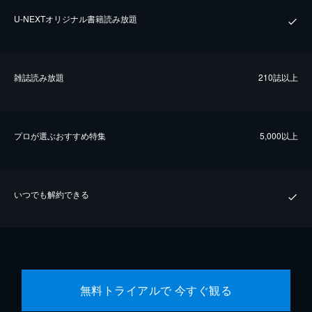
U-NEXTオリジナル書籍読み放題
雑誌読み放題
210誌以上
プロが選ぶおすすめ特集
5,000以上
いつでも解約できる
無料トライアルで 今すぐ観る