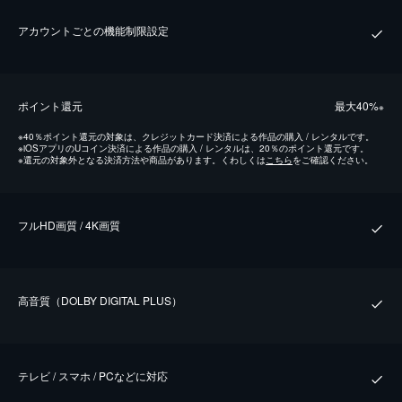
アカウントごとの機能制限設定
ポイント還元
最⼤40%
※
※
40％ポイント還元の対象は、クレジットカード決済による作品の購入 / レンタルです。
※
iOSアプリのUコイン決済による作品の購入 / レンタルは、20％のポイント還元です。
※
還元の対象外となる決済方法や商品があります。くわしくは
こちら
をご確認ください。
フルHD画質 / 4K画質
⾼⾳質（DOLBY DIGITAL PLUS）
テレビ / スマホ / PCなどに対応