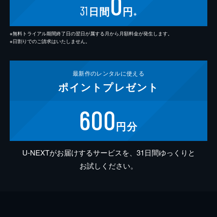
0
31
日間
円
※
※無料トライアル期間終了日の翌日が属する月から月額料金が発生します。
※日割りでのご請求はいたしません。
最新作の
レンタルに使える
ポイント
プレゼント
600
円分
U-NEXTがお届けするサービスを、31日間ゆっくりと
お試しください。