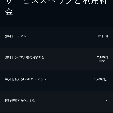
金
無料トライアル
31日間
無料トライアル後の⽉額料金
2,189円
（税込）
毎⽉もらえるU-NEXTポイント
1,200円分
同時視聴アカウント数
4