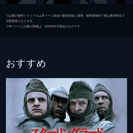
コリンズ
ジャック・ロウデン
◎記載の無料トライアルは本ページ経由の新規登録に適用。無料期間終了後は通常料金で
自動更新となります。
アレックス
ハリー・スタイルズ
◎本ページに記載の情報は、2026年8月現在のものです。
ギブソン
アナイリン・バーナード
ウィナント大佐
ジェームズ・ダーシー
ボルトン中佐
ケネス・ブラナー
おすすめ
謎の英国兵
キリアン・マーフィ
ミスター・ドーソン
マーク・ライランス
ジョージ
バリー・キオガン
ファリアー
トム・ハーディ
マイケル・フォックス
ジョン・ノーラン