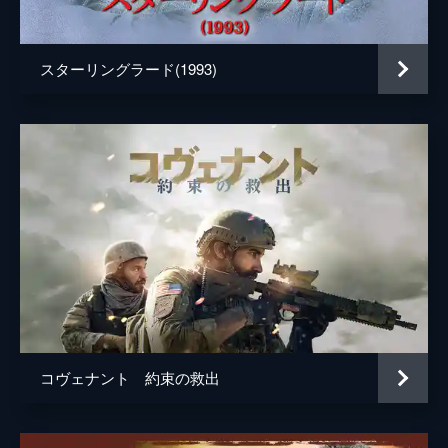
声の出演
マイケル・ケイン
監督
クリストファー・ノーラン
スターリングラード(1993)
脚本
クリストファー・ノーラン
音楽
ハンス・ジマー
製作
エマ・トーマス
クリストファー・ノーラン
コヴェナント 約束の救出