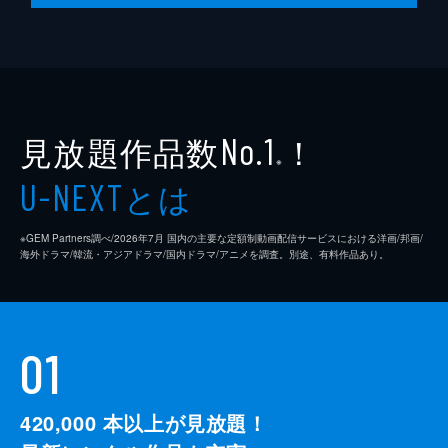
見放題作品数
！
No.1
※
とは
U-NEXT
※GEM Partners調べ/2026年7⽉ 国内の主要な定額制動画配信サービスにおける洋画/邦画/
海外ドラマ/韓流・アジアドラマ/国内ドラマ/アニメを調査。別途、有料作品あり。
01
420,000
本以上が見放題！