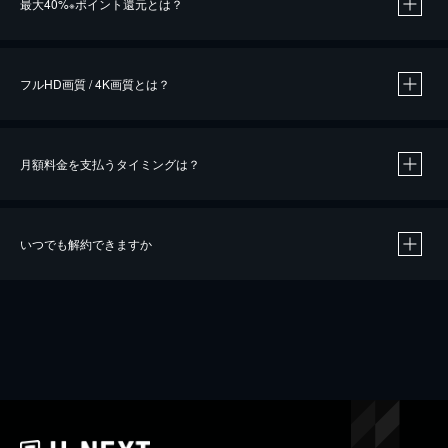
最大40%
ポイント還元とは？
※
※
作品によって必要なポイントが異なります。
フルHD画質 / 4K画質とは？
月額料金を支払うタイミングは？
※
40％ポイント還元の対象は、クレジットカード決済による作品の購入 / レンタルです。
※
iOSアプリのUコイン決済による作品の購入 / レンタルは、20％のポイント還元です。
※
還元の対象外となる決済方法や商品があります。くわしくは
こちら
をご確認ください。
いつでも解約できますか
こちら