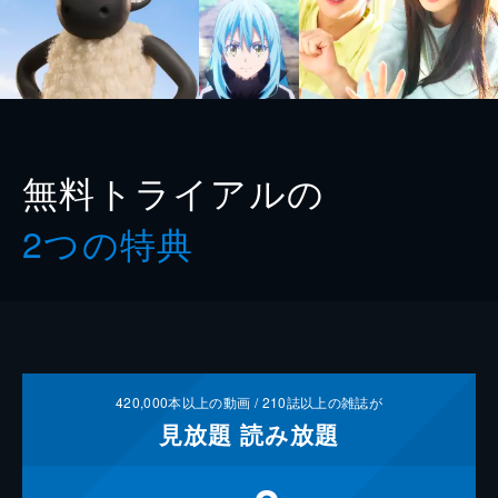
無料トライアルの
2つの特典
420,000
本以上の動画 /
210
誌以上の雑誌が
見放題
読み放題