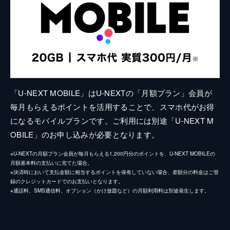
「U-NEXT MOBILE」はU-NEXTの「月額プラン」会員が
毎月もらえるポイントを活用することで、スマホ代がお得
になるモバイルプランです。ご利用には別途「U-NEXT M
OBILE」のお申し込みが必要となります。
※U-NEXTの月額プラン会員が毎月もらえる1,200円分のポイントを、U-NEXT MOBILEの
月額基本料の支払いに充てた場合。
※決済時において支払金額に相当するポイントを保有していない場合、差額分の料金はご登
録のクレジットカードでのお支払いとなります。
※通話料、SMS通信料、オプション（かけ放題など）の月額利用料は別途発生します。