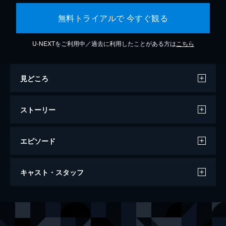
無料トライアルで 今すぐ観る
U-NEXTをご利用中／過去に利用したことがある方は
こちら
見どころ
ストーリー
エピソード
ダンケルク
キャスト・スタッフ
107分
出演
トミー
フィオン・ホワイトヘッド
ピーター
トム・グリン＝カーニー