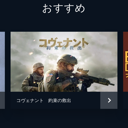
おすすめ
ボルトン中佐
ケネス
謎の英国兵
キリア
ミスター・ドーソン
マーク
ジョージ
バリー
ファリアー
トム・
マイケ
ジョン
コヴェナント 約束の救出
マイケ
クリス