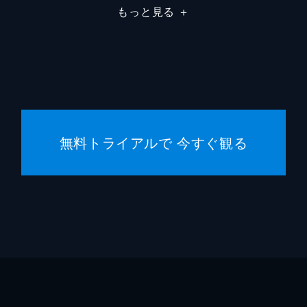
もっと見る
＋
クリス
ハンス
エマ・
クリス
無料トライアルで 今すぐ観る