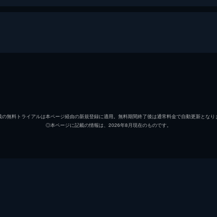
トミー
フィオ
ピーター
トム・
載の無料トライアルは本ページ経由の新規登録に適用。無料期間終了後は通常料金で自動更新となり
◎本ページに記載の情報は、2026年8月現在のものです。
コリンズ
ジャッ
アレックス
ハリー
ギブソン
アナイ
ウィナント大佐
ジェー