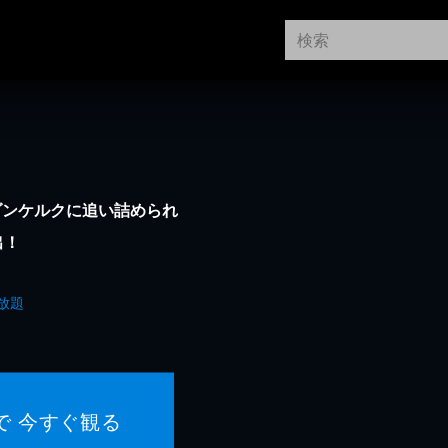
ダンケルクに追い詰められ
出！
放題
で 今すぐ観る