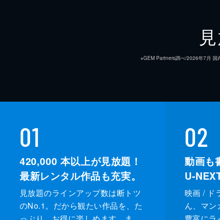
見
※GEM Partners調べ/20
01
02
420,000
本以上が見放題！
動画も
最新レンタル作品も充実。
U-NE
見放題のラインアップ数は断トツ
映画 / 
のNo.1。だから観たい作品を、た
ん、マンガ 
っぷり、お得に楽しめます。ま
豊富にラ