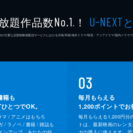
放題作品数
！
No.1
U-NEXT
※
26年7⽉ 国内の主要な定額制動画配信サービスにおける洋画/邦画/海外ドラマ/韓流・アジアドラマ/国内ドラ
03
書籍も
毎月もらえる
XTひとつでOK。
1,200
ポイントでお
ドラマ / アニメはもちろ
毎月もらえる1,200円分
/ ラノベ / 書籍 / 雑誌も
トは、最新映画のレンタ
インアップ。あなたの好
ガの購入に使えます。翌