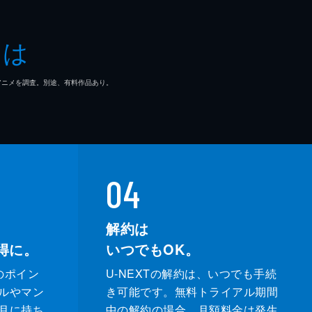
とは
マ/アニメを調査。別途、有料作品あり。
04
解約は
得に。
いつでもOK。
のポイン
U-NEXTの解約は、いつでも手続
ルやマン
き可能です。無料トライアル期間
月に持ち
中の解約の場合、月額料金は発生