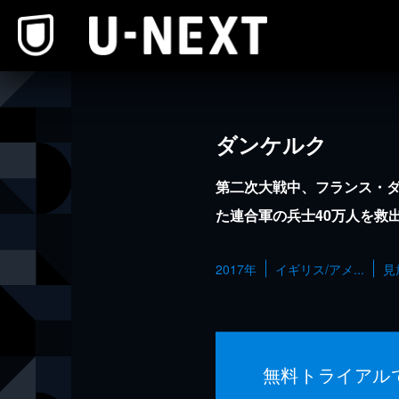
本文へスキップ
ダンケルク
第二次大戦中、フランス・
た連合軍の兵士40万人を救
2017年
イギリス/アメ...
見
無料トライアル