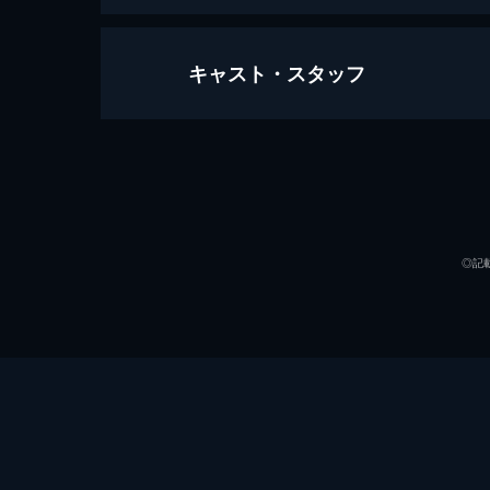
キャスト・スタッフ
ダンケルク
107分
出演
◎記