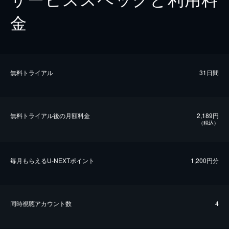
金
無料トライアル
31日間
無料トライアル後の⽉額料金
2,189円
（税込）
毎⽉もらえるU-NEXTポイント
1,200円分
同時視聴アカウント数
4