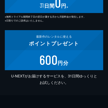
0
31
日間
円
※
※無料トライアル期間終了日の翌日が属する月から月額料金が発生します。
※日割りでのご請求はいたしません。
最新作の
レンタルに使える
ポイント
プレゼント
600
円分
U-NEXTがお届けするサービスを、31日間ゆっくりと
お試しください。