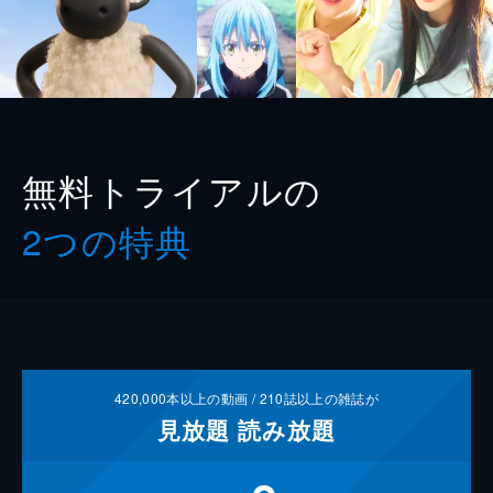
無料トライアルの
2つの特典
420,000
本以上の動画 /
210
誌以上の雑誌が
見放題
読み放題