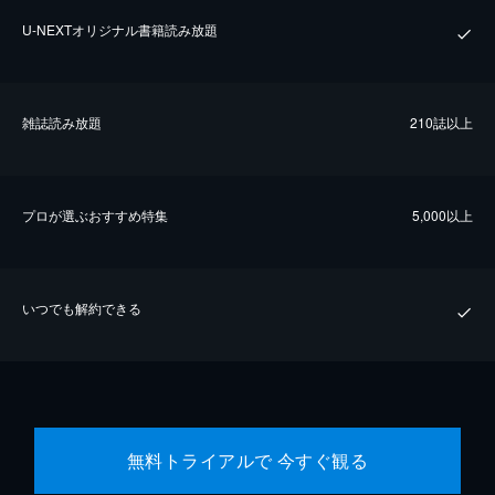
U-NEXTオリジナル書籍読み放題
雑誌読み放題
210誌以上
プロが選ぶおすすめ特集
5,000以上
いつでも解約できる
無料トライアルで 今すぐ観る