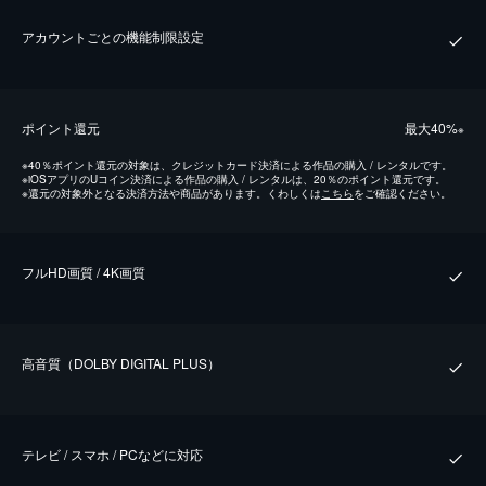
アカウントごとの機能制限設定
ポイント還元
最⼤40%
※
※
40％ポイント還元の対象は、クレジットカード決済による作品の購入 / レンタルです。
※
iOSアプリのUコイン決済による作品の購入 / レンタルは、20％のポイント還元です。
※
還元の対象外となる決済方法や商品があります。くわしくは
こちら
をご確認ください。
フルHD画質 / 4K画質
⾼⾳質（DOLBY DIGITAL PLUS）
テレビ / スマホ / PCなどに対応