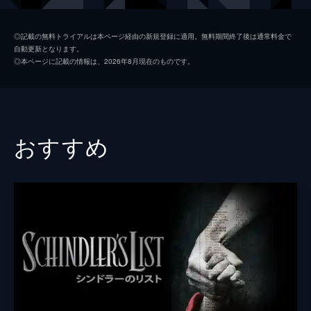
コリンズ
ジャック・ロウデン
◎記載の無料トライアルは本ページ経由の新規登録に適用。無料期間終了後は通常料金で
自動更新となります。
アレックス
ハリー・スタイルズ
◎本ページに記載の情報は、2026年8月現在のものです。
ギブソン
アナイリン・バーナード
ウィナント大佐
ジェームズ・ダーシー
ボルトン中佐
ケネス・ブラナー
おすすめ
謎の英国兵
キリアン・マーフィ
ミスター・ドーソン
マーク・ライランス
ジョージ
バリー・キオガン
ファリアー
トム・ハーディ
マイケル・フォックス
ジョン・ノーラン