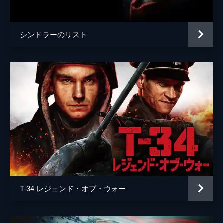
声の出演
マイケル・ケイン
監督
クリストファー・ノーラン
シンドラーのリスト
脚本
クリストファー・ノーラン
音楽
ハンス・ジマー
製作
エマ・トーマス
クリストファー・ノーラン
T-34 レジェンド・オブ・ウォー