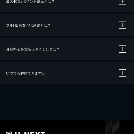
最大40%
ポイント還元とは？
※
※
作品によって必要なポイントが異なります。
フルHD画質 / 4K画質とは？
月額料金を支払うタイミングは？
※
40％ポイント還元の対象は、クレジットカード決済による作品の購入 / レンタルです。
※
iOSアプリのUコイン決済による作品の購入 / レンタルは、20％のポイント還元です。
※
還元の対象外となる決済方法や商品があります。くわしくは
こちら
をご確認ください。
いつでも解約できますか
こちら