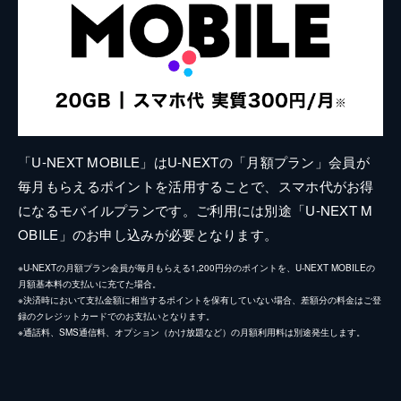
「U-NEXT MOBILE」はU-NEXTの「月額プラン」会員が
毎月もらえるポイントを活用することで、スマホ代がお得
になるモバイルプランです。ご利用には別途「U-NEXT M
OBILE」のお申し込みが必要となります。
※U-NEXTの月額プラン会員が毎月もらえる1,200円分のポイントを、U-NEXT MOBILEの
月額基本料の支払いに充てた場合。
※決済時において支払金額に相当するポイントを保有していない場合、差額分の料金はご登
録のクレジットカードでのお支払いとなります。
※通話料、SMS通信料、オプション（かけ放題など）の月額利用料は別途発生します。