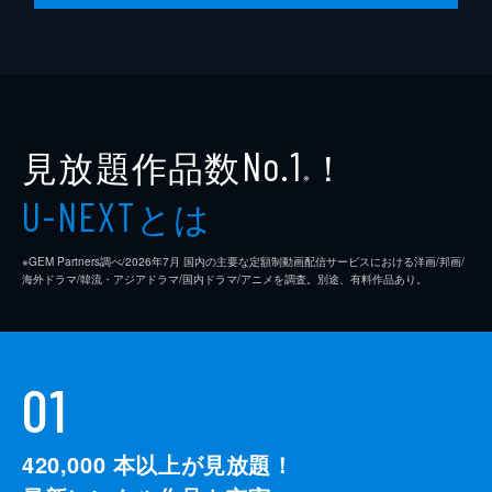
見放題作品数
！
No.1
※
とは
U-NEXT
※GEM Partners調べ/2026年7⽉ 国内の主要な定額制動画配信サービスにおける洋画/邦画/
海外ドラマ/韓流・アジアドラマ/国内ドラマ/アニメを調査。別途、有料作品あり。
01
420,000
本以上が見放題！