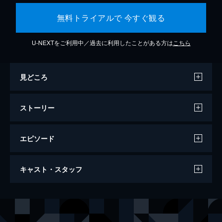
無料トライアルで 今すぐ観る
U-NEXTをご利用中／過去に利用したことがある方は
こちら
見どころ
ストーリー
エピソード
ダンケルク
キャスト・スタッフ
107分
出演
トミー
フィオン・ホワイトヘッド
ピーター
トム・グリン＝カーニー