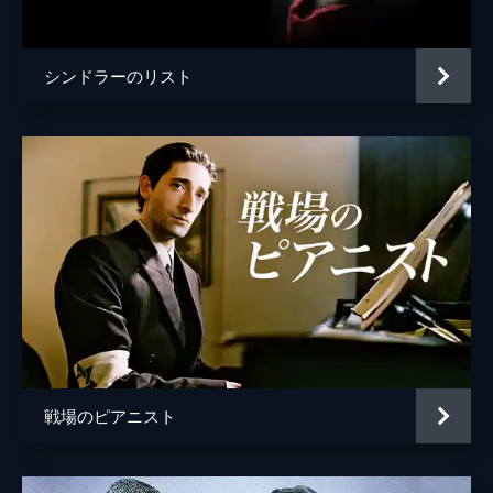
声の出演
マイケル・ケイン
監督
クリストファー・ノーラン
シンドラーのリスト
脚本
クリストファー・ノーラン
音楽
ハンス・ジマー
製作
エマ・トーマス
クリストファー・ノーラン
戦場のピアニスト