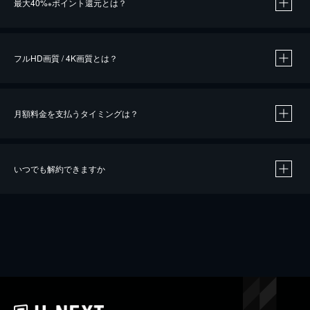
最大40%
ポイント還元とは？
※
※
作品によって必要なポイントが異なります。
フルHD画質 / 4K画質とは？
月額料金を支払うタイミングは？
※
40％ポイント還元の対象は、クレジットカード決済による作品の購入 / レンタルです。
※
iOSアプリのUコイン決済による作品の購入 / レンタルは、20％のポイント還元です。
※
還元の対象外となる決済方法や商品があります。くわしくは
こちら
をご確認ください。
いつでも解約できますか
こちら