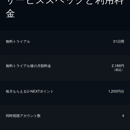
金
無料トライアル
31日間
無料トライアル後の⽉額料金
2,189円
（税込）
毎⽉もらえるU-NEXTポイント
1,200円分
同時視聴アカウント数
4