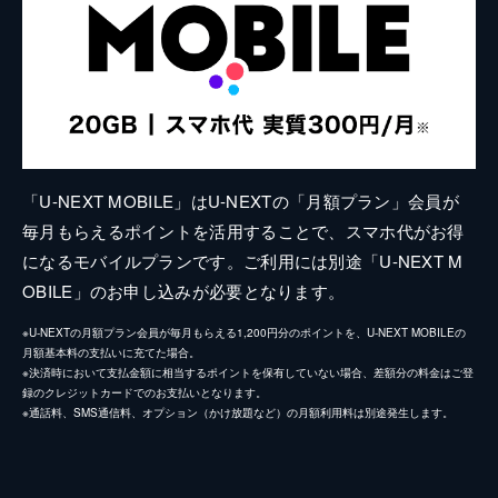
「U-NEXT MOBILE」はU-NEXTの「月額プラン」会員が
毎月もらえるポイントを活用することで、スマホ代がお得
になるモバイルプランです。ご利用には別途「U-NEXT M
OBILE」のお申し込みが必要となります。
※U-NEXTの月額プラン会員が毎月もらえる1,200円分のポイントを、U-NEXT MOBILEの
月額基本料の支払いに充てた場合。
※決済時において支払金額に相当するポイントを保有していない場合、差額分の料金はご登
録のクレジットカードでのお支払いとなります。
※通話料、SMS通信料、オプション（かけ放題など）の月額利用料は別途発生します。