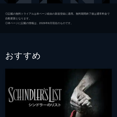
コリンズ
ジャック・ロウデン
◎記載の無料トライアルは本ページ経由の新規登録に適用。無料期間終了後は通常料金で
自動更新となります。
アレックス
ハリー・スタイルズ
◎本ページに記載の情報は、2026年8月現在のものです。
ギブソン
アナイリン・バーナード
ウィナント大佐
ジェームズ・ダーシー
ボルトン中佐
ケネス・ブラナー
おすすめ
謎の英国兵
キリアン・マーフィ
ミスター・ドーソン
マーク・ライランス
ジョージ
バリー・キオガン
ファリアー
トム・ハーディ
マイケル・フォックス
ジョン・ノーラン