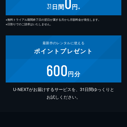
0
31
日間
円
※
※無料トライアル期間終了日の翌日が属する月から月額料金が発生します。
※日割りでのご請求はいたしません。
最新作の
レンタルに使える
ポイント
プレゼント
600
円分
U-NEXTがお届けするサービスを、31日間ゆっくりと
お試しください。