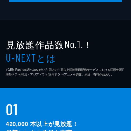
見放題作品数
！
No.1
※
とは
U-NEXT
※GEM Partners調べ/2026年7⽉ 国内の主要な定額制動画配信サービスにおける洋画/邦画/
海外ドラマ/韓流・アジアドラマ/国内ドラマ/アニメを調査。別途、有料作品あり。
01
420,000
本以上が見放題！