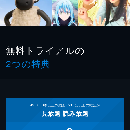
無料トライアルの
2つの特典
420,000
本以上の動画 /
210
誌以上の雑誌が
見放題
読み放題