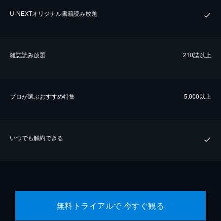
U-NEXTオリジナル書籍読み放題
雑誌読み放題
210誌以上
プロが選ぶおすすめ特集
5,000以上
いつでも解約できる
無料トライアルで 今すぐ観る