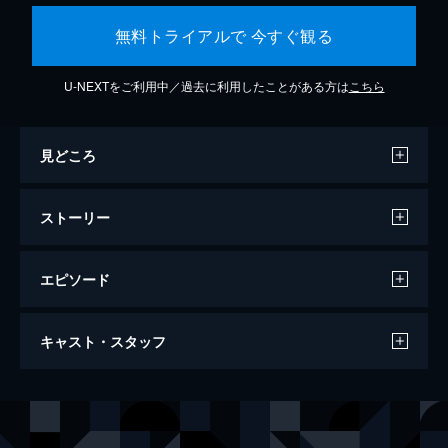
無料トライアルで 今すぐ観る
U-NEXTをご利用中／過去に利用したことがある方は
こちら
見どころ
ストーリー
エピソード
ダンケルク
キャスト・スタッフ
107分
出演
トミー
フィオン・ホワイトヘッド
ピーター
トム・グリン＝カーニー