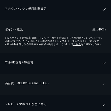
アカウントごとの機能制限設定
ポイント還元
最⼤40%
※
※
40％ポイント還元の対象は、クレジットカード決済による作品の購入 / レンタルです。
※
iOSアプリのUコイン決済による作品の購入 / レンタルは、20％のポイント還元です。
※
還元の対象外となる決済方法や商品があります。くわしくは
こちら
をご確認ください。
フルHD画質 / 4K画質
⾼⾳質（DOLBY DIGITAL PLUS）
テレビ / スマホ / PCなどに対応